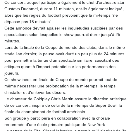
Ce concert, auquel participera également le chef d'orchestre star
GYD 241.157003
Gustavo Dudamel, durera 11 minutes, ont-ils également indiqué,
HKD 9.067746
alors que les règles du football prévoient que la mi-temps "ne
HNL 30.895616
dépasse pas 15 minutes".
HRK 7.536622
Cette annonce devrait apaiser les inquiétudes suscitées par des
HTG 150.718127
spéculations selon lesquelles le show pourrait durer jusqu'à 25
HUF 363.096405
minutes.
IDR 20580.370421
Lors de la finale de la Coupe du monde des clubs, dans le même
ILS 3.468234
stade l'an dernier, la pause avait duré un peu plus de 24 minutes
IMP 0.857252
pour permettre la tenue d'un spectacle similaire, suscitant des
INR 110.076256
critiques quant à l'impact potentiel sur les performances des
IQD 1509.981237
joueurs.
IRR
Ce show inédit en finale de Coupe du monde pourrait tout de
1590322.371805
même nécessiter une prolongation de la mi-temps, le temps
ISK 142.598215
d'installer et d'enlever les décors.
JEP 0.857252
Le chanteur de Coldplay Chris Martin assure la direction artistique
JMD 183.057725
de ce concert, inspiré de celui de la mi-temps du Super Bowl, la
JOD 0.819746
finale du championnat de football américain.
JPY 182.445186
Son groupe y participera en collaboration avec la chorale
KES 149.158147
renommée d'une école primaire publique de New York.
KGS 101.104505
Le patron de la Fifa, Gianni Infantino, a promis qu'il s'agirait de "la