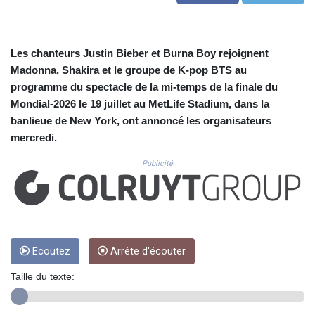
CUC 1.156136
CUP 30.637594
CVE 110.26363
CZK 24.258158
Les chanteurs Justin Bieber et Burna Boy rejoignent
DJF 205.267449
Madonna, Shakira et le groupe de K-pop BTS au
DKK 7.477932
programme du spectacle de la mi-temps de la finale du
DOP 67.289164
Mondial-2026 le 19 juillet au MetLife Stadium, dans la
DZD 152.967099
banlieue de New York, ont annoncé les organisateurs
EGP 57.380687
mercredi.
ERN 17.342035
ETB 186.049588
Publicité
FJD 2.553384
FKP 0.857252
GBP 0.858527
GEL 3.017966
GGP 0.857252
GHS 13.526832
Ecoutez
Arrête d'écouter
GIP 0.857252
Taille du texte:
GMD 84.980421
GNF 10123.874202
GTQ 8.794891