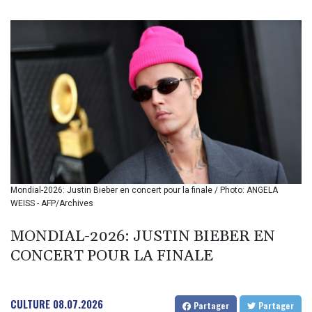
BIF 3451.157116
BMD 1.156136
BND 1.477082
BOB 13.69983
BRL 5.876989
BSD 1.152686
BTN 109.688637
BWP 15.558807
BYN 3.432357
BYR 22660.258427
BZD 2.318271
CAD 1.61333
Mondial-2026: Justin Bieber en concert pour la finale / Photo: ANGELA
CDF 2615.761404
WEISS - AFP/Archives
CHF 0.93588
CLF 0.026829
MONDIAL-2026: JUSTIN BIEBER EN
CLP 1055.916879
CONCERT POUR LA FINALE
CNY 7.801146
CNH 7.796152
COP 3633.55485
CRC 523.993489
CULTURE
08.07.2026
Partager
Partager