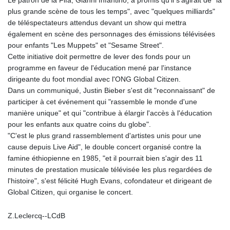
KHR 4681.941823
plus grande scène de tous les temps", avec "quelques milliards"
KMF 492.514185
de téléspectateurs attendus devant un show qui mettra
KRW 1627.677557
également en scène des personnages des émissions télévisées
KWD 0.356853
pour enfants "Les Muppets" et "Sesame Street".
KYD 0.960588
Cette initiative doit permettre de lever des fonds pour un
KZT 540.233287
programme en faveur de l'éducation mené par l'instance
LAK 26025.676609
dirigeante du foot mondial avec l'ONG Global Citizen.
LBP
Dans un communiqué, Justin Bieber s'est dit "reconnaissant" de
103223.017367
participer à cet événement qui "rassemble le monde d'une
LKR 386.635196
manière unique" et qui "contribue à élargir l'accès à l'éducation
LRD 208.057415
pour les enfants aux quatre coins du globe".
LSL 18.726567
"C'est le plus grand rassemblement d'artistes unis pour une
LTL 3.413768
cause depuis Live Aid", le double concert organisé contre la
LVL 0.699335
famine éthiopienne en 1985, "et il pourrait bien s'agir des 11
LYD 7.331909
minutes de prestation musicale télévisée les plus regardées de
MAD 10.743067
l'histoire", s'est félicité Hugh Evans, cofondateur et dirigeant de
MDL 20.044751
Global Citizen, qui organise le concert.
MGA 4918.938878
MKD 61.524236
Z.Leclercq--LCdB
MMK 2427.363841