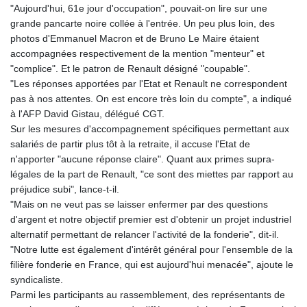
"Aujourd'hui, 61e jour d'occupation", pouvait-on lire sur une
GYD 241.852202
grande pancarte noire collée à l'entrée. Un peu plus loin, des
HKD 9.070596
photos d'Emmanuel Macron et de Bruno Le Maire étaient
HNL 30.984681
accompagnées respectivement de la mention "menteur" et
HRK 7.533703
"complice". Et le patron de Renault désigné "coupable".
HTG 151.152612
"Les réponses apportées par l'Etat et Renault ne correspondent
HUF 363.337748
pas à nos attentes. On est encore très loin du compte", a indiqué
IDR 20582.920659
à l'AFP David Gistau, délégué CGT.
ILS 3.468274
Sur les mesures d'accompagnement spécifiques permettant aux
IMP 0.859298
salariés de partir plus tôt à la retraite, il accuse l'Etat de
INR 110.065674
n'apporter "aucune réponse claire". Quant aux primes supra-
IQD 1514.334158
légales de la part de Renault, "ce sont des miettes par rapport au
IRR
préjudice subi", lance-t-il.
1590340.758301
"Mais on ne veut pas se laisser enfermer par des questions
ISK 142.611425
d'argent et notre objectif premier est d'obtenir un projet industriel
JEP 0.859298
alternatif permettant de relancer l'activité de la fonderie", dit-il.
JMD 183.585438
"Notre lutte est également d'intérêt général pour l'ensemble de la
JOD 0.819755
filière fonderie en France, qui est aujourd'hui menacée", ajoute le
JPY 182.105612
syndicaliste.
KES 147.605987
Parmi les participants au rassemblement, des représentants de
KGS 101.105674