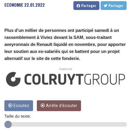
CUC 1.156149
ECONOMIE
22.01.2022
Partager
Partager
CUP 30.637949
CVE 110.647961
CZK 24.266354
DJF 205.471255
Plus d'un millier de personnes ont participé samedi à un
DKK 7.476127
rassemblement à Viviez devant la SAM, sous-traitant
DOP 67.346134
aveyronnais de Renault liquidé en novembre, pour apporter
DZD 153.688915
leur soutien aux ex-salariés qui se battent pour un projet
EGP 57.556612
alternatif sur le site de cette fonderie.
ERN 17.342235
ETB 186.583498
Publicité
FJD 2.553413
FKP 0.859298
GBP 0.856793
GEL 3.023376
GGP 0.859298
GHS 13.596763
Ecoutez
Arrête d'écouter
GIP 0.859298
Taille du texte:
GMD 84.981404
GNF 10145.207892
GTQ 8.820244