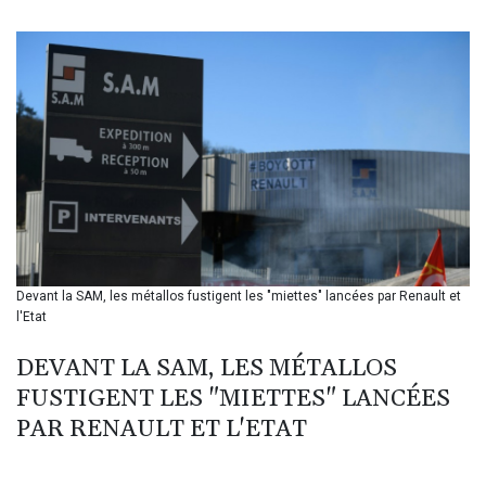
BIF 3453.99514
BMD 1.156149
BND 1.48134
BOB 13.739681
BRL 5.892665
BSD 1.156009
BTN 110.002458
BWP 15.603659
BYN 3.442252
BYR 22660.520413
BZD 2.324924
CAD 1.611493
Devant la SAM, les métallos fustigent les "miettes" lancées par Renault et
CDF 2615.791646
l'Etat
CHF 0.933942
CLF 0.026753
DEVANT LA SAM, LES MÉTALLOS
CLP 1056.362238
FUSTIGENT LES "MIETTES" LANCÉES
CNY 7.801236
CNH 7.796982
PAR RENAULT ET L'ETAT
COP 3648.921861
CRC 525.515435