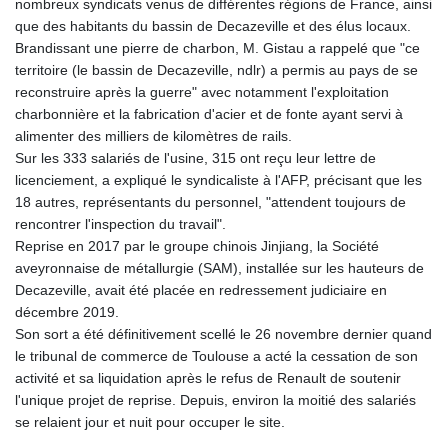
nombreux syndicats venus de différentes régions de France, ainsi
KHR 4685.298214
que des habitants du bassin de Decazeville et des élus locaux.
KMF 492.519879
Brandissant une pierre de charbon, M. Gistau a rappelé que "ce
KRW 1629.419037
territoire (le bassin de Decazeville, ndlr) a permis au pays de se
KWD 0.356776
reconstruire après la guerre" avec notamment l'exploitation
KYD 0.963357
charbonnière et la fabrication d'acier et de fonte ayant servi à
KZT 541.790653
alimenter des milliers de kilomètres de rails.
LAK 26108.739178
Sur les 333 salariés de l'usine, 315 ont reçu leur lettre de
LBP
licenciement, a expliqué le syndicaliste à l'AFP, précisant que les
103533.143415
18 autres, représentants du personnel, "attendent toujours de
LKR 387.749774
rencontrer l'inspection du travail".
LRD 209.899292
Reprise en 2017 par le groupe chinois Jinjiang, la Société
LSL 18.780552
aveyronnaise de métallurgie (SAM), installée sur les hauteurs de
LTL 3.413808
Decazeville, avait été placée en redressement judiciaire en
LVL 0.699343
décembre 2019.
LYD 7.358934
Son sort a été définitivement scellé le 26 novembre dernier quand
MAD 10.774363
le tribunal de commerce de Toulouse a acté la cessation de son
MDL 20.102535
activité et sa liquidation après le refus de Renault de soutenir
MGA 4933.054837
l'unique projet de reprise. Depuis, environ la moitié des salariés
MKD 61.708483
se relaient jour et nuit pour occuper le site.
MMK 2427.395773