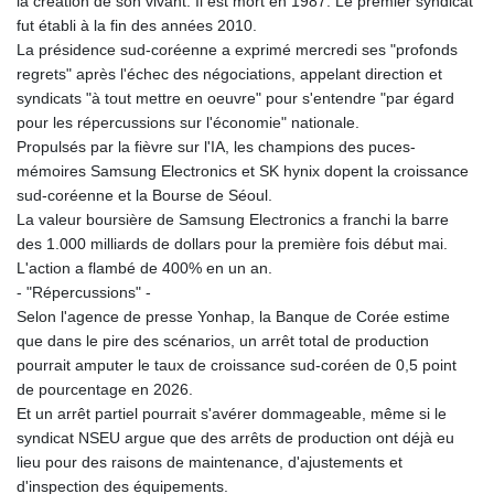
MNT 4143.388184
la création de son vivant. Il est mort en 1987. Le premier syndicat
MOP 9.327593
fut établi à la fin des années 2010.
MRU 46.278586
La présidence sud-coréenne a exprimé mercredi ses "profonds
MUR 54.234774
regrets" après l'échec des négociations, appelant direction et
MVR 17.813278
syndicats "à tout mettre en oeuvre" pour s'entendre "par égard
MWK 2001.657877
pour les répercussions sur l'économie" nationale.
MXN 19.815707
Propulsés par la fièvre sur l'IA, les champions des puces-
MYR 4.711847
mémoires Samsung Electronics et SK hynix dopent la croissance
MZN 73.643798
sud-coréenne et la Bourse de Séoul.
NAD 18.828807
La valeur boursière de Samsung Electronics a franchi la barre
NGN 1572.383836
des 1.000 milliards de dollars pour la première fois début mai.
NIO 42.477873
L'action a flambé de 400% en un an.
NOK 10.994271
- "Répercussions" -
NPR 175.774208
Selon l'agence de presse Yonhap, la Banque de Corée estime
NZD 1.965005
que dans le pire des scénarios, un arrêt total de production
OMR 0.443012
pourrait amputer le taux de croissance sud-coréen de 0,5 point
PAB 1.154359
de pourcentage en 2026.
PEN 3.901993
Et un arrêt partiel pourrait s'avérer dommageable, même si le
PGK 5.100167
syndicat NSEU argue que des arrêts de production ont déjà eu
PHP 70.186213
lieu pour des raisons de maintenance, d'ajustements et
PKR 320.48031
d'inspection des équipements.