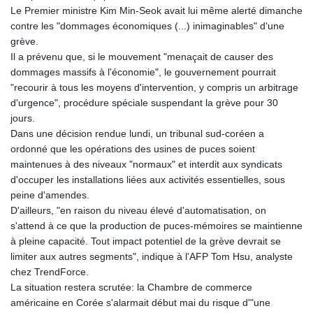
PLN 4.301477
Le Premier ministre Kim Min-Seok avait lui même alerté dimanche
PYG 6866.570722
contre les "dommages économiques (...) inimaginables" d'une
QAR 4.219619
grève.
RON 5.253604
Il a prévenu que, si le mouvement "menaçait de causer des
RSD 117.32364
dommages massifs à l'économie", le gouvernement pourrait
RUB 95.632926
"recourir à tous les moyens d'intervention, y compris un arbitrage
RWF 1695.78791
d'urgence", procédure spéciale suspendant la grève pour 30
SAR 4.324641
jours.
SBD 9.29642
Dans une décision rendue lundi, un tribunal sud-coréen a
SCR 16.957784
ordonné que les opérations des usines de puces soient
SDG 691.902092
maintenues à des niveaux "normaux" et interdit aux syndicats
SEK 10.960211
d'occuper les installations liées aux activités essentielles, sous
SGD 1.477431
peine d'amendes.
SLE 28.354688
D'ailleurs, "en raison du niveau élevé d'automatisation, on
SOS 659.750917
s'attend à ce que la production de puces-mémoires se maintienne
SRD 43.630106
à pleine capacité. Tout impact potentiel de la grève devrait se
STD 23848.391029
limiter aux autres segments", indique à l'AFP Tom Hsu, analyste
STN 24.505606
chez TrendForce.
SVC 10.10031
La situation restera scrutée: la Chambre de commerce
SZL 18.813304
américaine en Corée s'alarmait début mai du risque d'"une