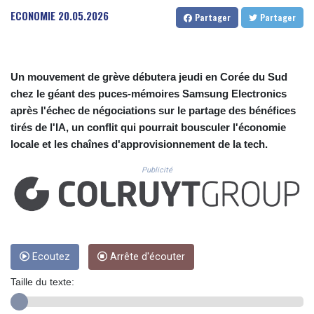
CUC 1.152209
ECONOMIE
20.05.2026
Partager
Partager
CUP 30.533527
CVE 110.287357
CZK 24.243908
DJF 205.567023
Un mouvement de grève débutera jeudi en Corée du Sud
DKK 7.475736
chez le géant des puces-mémoires Samsung Electronics
DOP 67.265387
après l'échec de négociations sur le partage des bénéfices
DZD 153.102878
EGP 57.247371
tirés de l'IA, un conflit qui pourrait bousculer l'économie
ERN 17.283128
locale et les chaînes d'approvisionnement de la tech.
ETB 186.320421
Publicité
FJD 2.552604
FKP 0.856369
GBP 0.856512
GEL 3.013019
GGP 0.856369
GHS 13.568751
Ecoutez
Arrête d'écouter
GIP 0.856369
GMD 85.263702
Taille du texte:
GNF 10137.703095
GTQ 8.808015