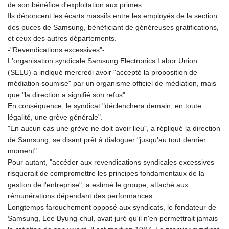
KHR 4683.238048
de son bénéfice d'exploitation aux primes.
KMF 491.993323
Ils dénoncent les écarts massifs entre les employés de la section
KRW 1637.219545
des puces de Samsung, bénéficiant de généreuses gratifications,
KWD 0.356067
et ceux des autres départements.
KYD 0.96202
-"Revendications excessives"-
KZT 540.94374
L'organisation syndicale Samsung Electronics Labor Union
LAK 26082.966454
(SELU) a indiqué mercredi avoir "accepté la proposition de
LBP
médiation soumise" par un organisme officiel de médiation, mais
103373.346556
que "la direction a signifié son refus".
LKR 387.758699
En conséquence, le syndicat "déclenchera demain, en toute
LRD 208.366759
légalité, une grève générale".
LSL 18.828807
"En aucun cas une grève ne doit avoir lieu", a répliqué la direction
LTL 3.402172
de Samsung, se disant prêt à dialoguer "jusqu'au tout dernier
LVL 0.696959
moment".
LYD 7.358683
Pour autant, "accéder aux revendications syndicales excessives
MAD 10.770417
risquerait de compromettre les principes fondamentaux de la
MDL 20.085595
gestion de l'entreprise", a estimé le groupe, attaché aux
MGA 4963.135313
rémunérations dépendant des performances.
MKD 61.539077
Longtemps farouchement opposé aux syndicats, le fondateur de
MMK 2419.122624
Samsung, Lee Byung-chul, avait juré qu'il n'en permettrait jamais