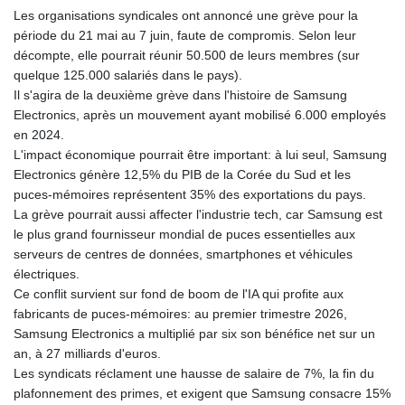
GYD 241.504196
Les organisations syndicales ont annoncé une grève pour la
HKD 9.039024
période du 21 mai au 7 juin, faute de compromis. Selon leur
HNL 30.940078
décompte, elle pourrait réunir 50.500 de leurs membres (sur
HRK 7.533599
quelque 125.000 salariés dans le pays).
HTG 150.927975
Il s'agira de la deuxième grève dans l'histoire de Samsung
HUF 365.333043
Electronics, après un mouvement ayant mobilisé 6.000 employés
IDR 20624.533343
en 2024.
ILS 3.472762
L'impact économique pourrait être important: à lui seul, Samsung
IMP 0.856369
Electronics génère 12,5% du PIB de la Corée du Sud et les
INR 109.715086
puces-mémoires représentent 35% des exportations du pays.
IQD 1512.239361
La grève pourrait aussi affecter l'industrie tech, car Samsung est
IRR
le plus grand fournisseur mondial de puces essentielles aux
1584113.947438
serveurs de centres de données, smartphones et véhicules
ISK 142.468329
électriques.
JEP 0.856369
Ce conflit survient sur fond de boom de l'IA qui profite aux
JMD 182.981857
fabricants de puces-mémoires: au premier trimestre 2026,
JOD 0.816908
Samsung Electronics a multiplié par six son bénéfice net sur un
JPY 182.455111
an, à 27 milliards d'euros.
KES 149.049537
Les syndicats réclament une hausse de salaire de 7%, la fin du
KGS 100.760472
plafonnement des primes, et exigent que Samsung consacre 15%