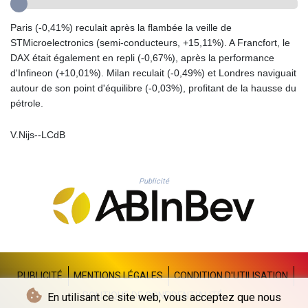
GYD 241.852202
HKD 9.070596
Paris (-0,41%) reculait après la flambée la veille de
HNL 30.984681
STMicroelectronics (semi-conducteurs, +15,11%). A Francfort, le
HRK 7.533703
DAX était également en repli (-0,67%), après la performance
HTG 151.152612
d'Infineon (+10,01%). Milan reculait (-0,49%) et Londres naviguait
HUF 363.337748
autour de son point d'équilibre (-0,03%), profitant de la hausse du
IDR 20582.920659
pétrole.
ILS 3.468274
IMP 0.859298
V.Nijs--LCdB
INR 110.065674
IQD 1514.334158
IRR
Publicité
1590340.758301
ISK 142.611425
JEP 0.859298
JMD 183.585438
JOD 0.819755
JPY 182.105612
PUBLICITÉ
MENTIONS LÉGALES
CONDITION D'UTILISATION
KES 147.605987
POLITIQUE DE CONFIDENTIALITÉ
En utilisant ce site web, vous acceptez que nous
KGS 101.105674