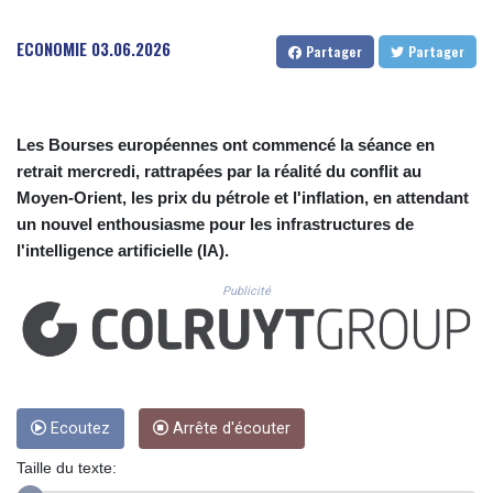
CUC 1.156149
CUP 30.637949
ECONOMIE
03.06.2026
Partager
Partager
CVE 110.647961
CZK 24.266354
DJF 205.471255
DKK 7.476127
Les Bourses européennes ont commencé la séance en
DOP 67.346134
retrait mercredi, rattrapées par la réalité du conflit au
DZD 153.688915
Moyen-Orient, les prix du pétrole et l'inflation, en attendant
EGP 57.556612
ERN 17.342235
un nouvel enthousiasme pour les infrastructures de
ETB 186.583498
l'intelligence artificielle (IA).
FJD 2.553413
Publicité
FKP 0.859298
GBP 0.856793
GEL 3.023376
GGP 0.859298
GHS 13.596763
GIP 0.859298
Ecoutez
Arrête d'écouter
GMD 84.981404
GNF 10145.207892
Taille du texte:
GTQ 8.820244