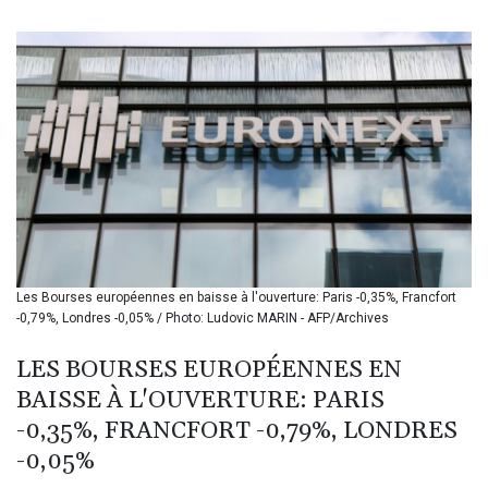
BIF 3453.99514
BMD 1.156149
BND 1.48134
BOB 13.739681
BRL 5.892665
BSD 1.156009
BTN 110.002458
BWP 15.603659
BYN 3.442252
BYR 22660.520413
BZD 2.324924
CAD 1.611493
Les Bourses européennes en baisse à l'ouverture: Paris -0,35%, Francfort
CDF 2615.791646
-0,79%, Londres -0,05% / Photo: Ludovic MARIN - AFP/Archives
CHF 0.933942
CLF 0.026753
LES BOURSES EUROPÉENNES EN
CLP 1056.362238
BAISSE À L'OUVERTURE: PARIS
CNY 7.801236
CNH 7.796982
-0,35%, FRANCFORT -0,79%, LONDRES
COP 3648.921861
-0,05%
CRC 525.515435