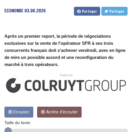
CUC 1.152209
CUP 30.533527
ECONOMIE
03.06.2026
Partager
Partager
CVE 110.287357
CZK 24.243908
DJF 205.567023
DKK 7.475736
Après un premier report, la période de négociations
DOP 67.265387
exclusives sur la vente de l'opérateur SFR à ses trois
DZD 153.102878
concurrents français doit s'achever vendredi, avec en ligne
EGP 57.247371
de mire un possible accord et une reconfiguration du
ERN 17.283128
marché à trois opérateurs.
ETB 186.320421
FJD 2.552604
Publicité
FKP 0.856369
GBP 0.856512
GEL 3.013019
GGP 0.856369
GHS 13.568751
GIP 0.856369
Ecoutez
Arrête d'écouter
GMD 85.263702
Taille du texte:
GNF 10137.703095
GTQ 8.808015