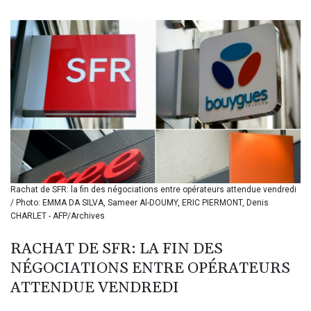
BIF 3450.039479
BMD 1.152209
BND 1.480174
BOB 13.962133
BRL 5.888365
BSD 1.154364
BTN 109.858653
BWP 15.612571
BYN 3.417782
BYR 22583.287906
BZD 2.321631
CAD 1.616319
Rachat de SFR: la fin des négociations entre opérateurs attendue vendredi
CDF 2603.991686
/ Photo: EMMA DA SILVA, Sameer Al-DOUMY, ERIC PIERMONT, Denis
CHF 0.936072
CHARLET - AFP/Archives
CLF 0.026726
CLP 1055.284416
RACHAT DE SFR: LA FIN DES
CNY 7.776313
NÉGOCIATIONS ENTRE OPÉRATEURS
CNH 7.773295
COP 3641.393866
ATTENDUE VENDREDI
CRC 525.120121