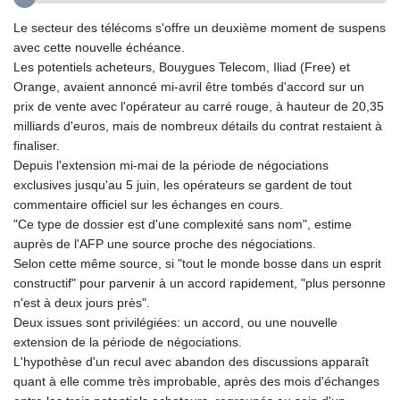
GYD 241.504196
Le secteur des télécoms s'offre un deuxième moment de suspens
HKD 9.039024
avec cette nouvelle échéance.
HNL 30.940078
Les potentiels acheteurs, Bouygues Telecom, Iliad (Free) et
HRK 7.533599
Orange, avaient annoncé mi-avril être tombés d'accord sur un
HTG 150.927975
prix de vente avec l'opérateur au carré rouge, à hauteur de 20,35
HUF 365.333043
milliards d'euros, mais de nombreux détails du contrat restaient à
IDR 20624.533343
finaliser.
ILS 3.472762
Depuis l'extension mi-mai de la période de négociations
IMP 0.856369
exclusives jusqu'au 5 juin, les opérateurs se gardent de tout
INR 109.715086
commentaire officiel sur les échanges en cours.
IQD 1512.239361
"Ce type de dossier est d'une complexité sans nom", estime
IRR
auprès de l'AFP une source proche des négociations.
1584113.947438
Selon cette même source, si "tout le monde bosse dans un esprit
ISK 142.468329
constructif" pour parvenir à un accord rapidement, "plus personne
JEP 0.856369
n'est à deux jours près".
JMD 182.981857
Deux issues sont privilégiées: un accord, ou une nouvelle
JOD 0.816908
extension de la période de négociations.
JPY 182.455111
L'hypothèse d'un recul avec abandon des discussions apparaît
KES 149.049537
quant à elle comme très improbable, après des mois d'échanges
KGS 100.760472