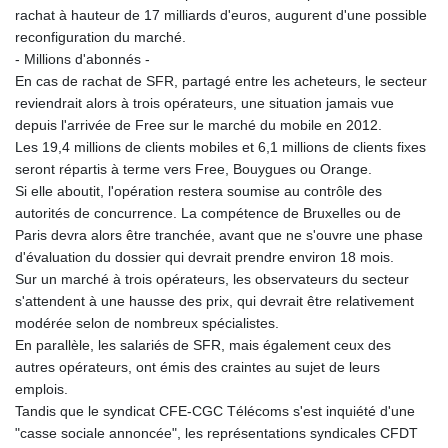
MNT 4143.388184
rachat à hauteur de 17 milliards d'euros, augurent d'une possible
MOP 9.327593
reconfiguration du marché.
MRU 46.278586
- Millions d'abonnés -
MUR 54.234774
En cas de rachat de SFR, partagé entre les acheteurs, le secteur
MVR 17.813278
reviendrait alors à trois opérateurs, une situation jamais vue
MWK 2001.657877
depuis l'arrivée de Free sur le marché du mobile en 2012.
MXN 19.815707
Les 19,4 millions de clients mobiles et 6,1 millions de clients fixes
MYR 4.711847
seront répartis à terme vers Free, Bouygues ou Orange.
MZN 73.643798
Si elle aboutit, l'opération restera soumise au contrôle des
NAD 18.828807
autorités de concurrence. La compétence de Bruxelles ou de
NGN 1572.383836
Paris devra alors être tranchée, avant que ne s'ouvre une phase
NIO 42.477873
d'évaluation du dossier qui devrait prendre environ 18 mois.
NOK 10.994271
Sur un marché à trois opérateurs, les observateurs du secteur
NPR 175.774208
s'attendent à une hausse des prix, qui devrait être relativement
NZD 1.965005
modérée selon de nombreux spécialistes.
OMR 0.443012
En parallèle, les salariés de SFR, mais également ceux des
PAB 1.154359
autres opérateurs, ont émis des craintes au sujet de leurs
PEN 3.901993
emplois.
PGK 5.100167
Tandis que le syndicat CFE-CGC Télécoms s'est inquiété d'une
PHP 70.186213
"casse sociale annoncée", les représentations syndicales CFDT
PKR 320.48031