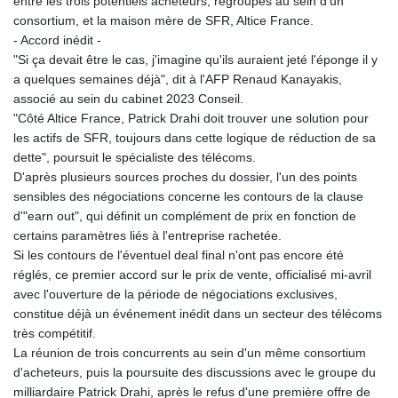
entre les trois potentiels acheteurs, regroupés au sein d'un
KHR 4683.238048
consortium, et la maison mère de SFR, Altice France.
KMF 491.993323
- Accord inédit -
KRW 1637.219545
"Si ça devait être le cas, j'imagine qu'ils auraient jeté l'éponge il y
KWD 0.356067
a quelques semaines déjà", dit à l'AFP Renaud Kanayakis,
KYD 0.96202
associé au sein du cabinet 2023 Conseil.
KZT 540.94374
"Côté Altice France, Patrick Drahi doit trouver une solution pour
LAK 26082.966454
les actifs de SFR, toujours dans cette logique de réduction de sa
LBP
dette", poursuit le spécialiste des télécoms.
103373.346556
D'après plusieurs sources proches du dossier, l'un des points
LKR 387.758699
sensibles des négociations concerne les contours de la clause
LRD 208.366759
d'"earn out", qui définit un complément de prix en fonction de
LSL 18.828807
certains paramètres liés à l'entreprise rachetée.
LTL 3.402172
Si les contours de l'éventuel deal final n'ont pas encore été
LVL 0.696959
réglés, ce premier accord sur le prix de vente, officialisé mi-avril
LYD 7.358683
avec l'ouverture de la période de négociations exclusives,
MAD 10.770417
constitue déjà un événement inédit dans un secteur des télécoms
MDL 20.085595
très compétitif.
MGA 4963.135313
La réunion de trois concurrents au sein d'un même consortium
MKD 61.539077
d'acheteurs, puis la poursuite des discussions avec le groupe du
MMK 2419.122624
milliardaire Patrick Drahi, après le refus d'une première offre de