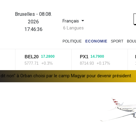
Bruxelles
-
08.08.
Français
2026
6 Langues
17:46:37
POLITIQUE
ECONOMIE
SPORT
BOU
BEL20
PX1
ISE
17.2800
14.7900
5777.71
+0.3%
8714.93
+0.17%
1432
 Orban choisi par le camp Magyar pour devenir président
Euro de n