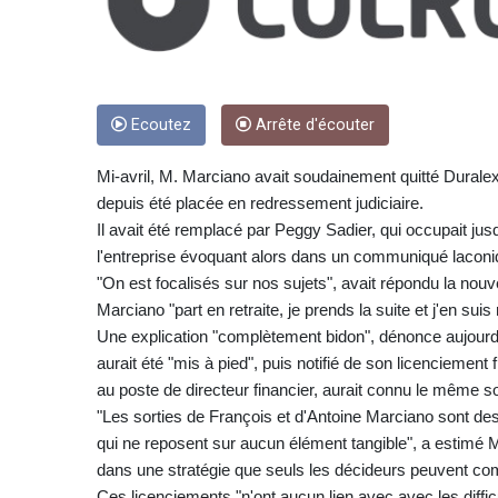
Ecoutez
Arrête d'écouter
Mi-avril, M. Marciano avait soudainement quitté Duralex,
depuis été placée en redressement judiciaire.
Il avait été remplacé par Peggy Sadier, qui occupait jus
l'entreprise évoquant alors dans un communiqué laconique
"On est focalisés sur nos sujets", avait répondu la nouv
Marciano "part en retraite, je prends la suite et j'en sui
Une explication "complètement bidon", dénonce aujourd'
aurait été "mis à pied", puis notifié de son licenciement f
au poste de directeur financier, aurait connu le même sor
"Les sorties de François et d'Antoine Marciano sont des
qui ne reposent sur aucun élément tangible", a estimé M
dans une stratégie que seuls les décideurs peuvent co
Ces licenciements "n'ont aucun lien avec avec les diffi