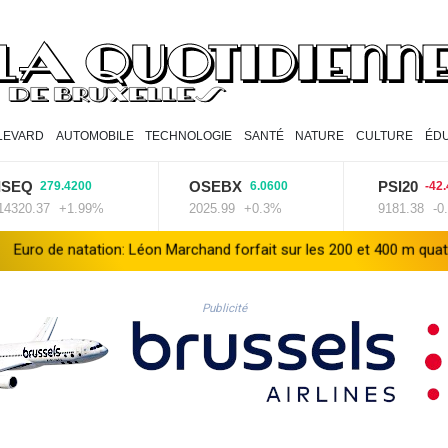
LEVARD
AUTOMOBILE
TECHNOLOGIE
SANTÉ
NATURE
CULTURE
ÉDU
Q
OSEBX
PSI20
279.4200
6.0600
-42.4300
0.37
+1.99%
2025.99
+0.3%
9181.38
-0.46%
atation: Léon Marchand forfait sur les 200 et 400 m quatre nages
Publicité