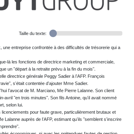
Taille du texte:
 une entreprise confrontée à des difficultés de trésorerie qui a
que-là les fonctions de directrice marketing et commerciale,
 un "départ à la retraite prévu à la fin du mois".
elle directrice générale Peggy Sadier à l'AFP. François
s ravie", s'était contentée d'ajouter Mme Sadier.
hui l'avocat de M. Marciano, Me Pierre Lalanne. Son client
in-avril "en trois minutes". Son fils Antoine, qu'il avait nommé
t, selon lui.
 licenciements pour faute grave, particulièrement brutaux et
e Lalanne auprès de l'AFP, estimant qu'ils "semblent s'inscrire
mprendre".
cultés économiques, ni avec les prétendues fautes de gestion