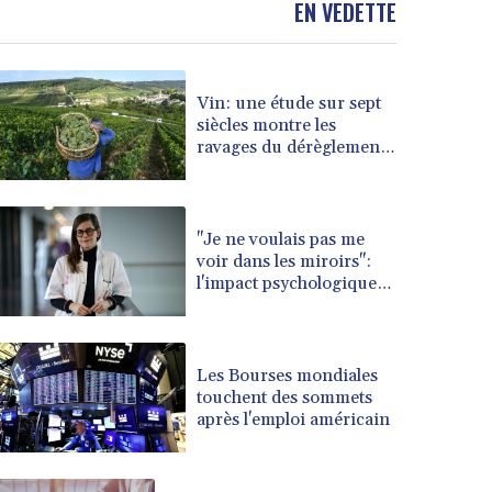
EN VEDETTE
BOB 13.69983
BRL 5.876989
BSD 1.152686
Vin: une étude sur sept
BTN 109.688637
siècles montre les
BWP 15.558807
ravages du dérèglement
BYN 3.432357
climatique
BYR 22660.258427
BZD 2.318271
CAD 1.61333
"Je ne voulais pas me
voir dans les miroirs":
CDF 2615.761404
l'impact psychologique
CHF 0.934181
de la reconstruction
CLF 0.026836
mammaire
CLP 1056.199727
CNY 7.801146
Les Bourses mondiales
CNH 7.796152
touchent des sommets
après l'emploi américain
COP 3633.55485
CRC 523.993489
CUC 1.156136