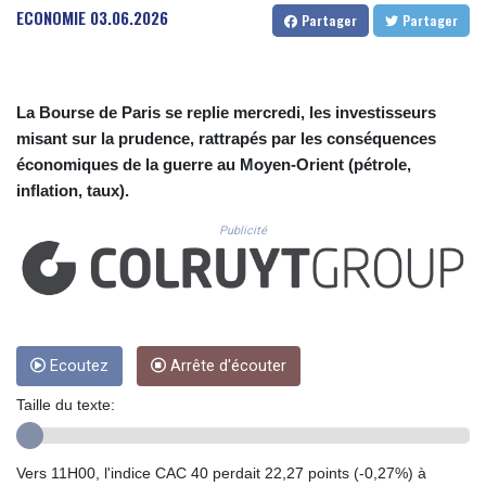
CUC 1.156136
ECONOMIE
03.06.2026
Partager
Partager
CUP 30.637594
CVE 110.646682
CZK 24.258158
DJF 205.46888
La Bourse de Paris se replie mercredi, les investisseurs
DKK 7.477932
misant sur la prudence, rattrapés par les conséquences
DOP 67.345355
économiques de la guerre au Moyen-Orient (pétrole,
DZD 153.688625
inflation, taux).
EGP 57.293288
ERN 17.342035
Publicité
ETB 184.982115
FJD 2.553384
FKP 0.859288
GBP 0.856968
GEL 3.017966
GGP 0.859288
Ecoutez
Arrête d'écouter
GHS 13.596606
Taille du texte:
GIP 0.859288
GMD 84.980421
GNF 10145.090599
Vers 11H00, l'indice CAC 40 perdait 22,27 points (-0,27%) à
GTQ 8.820142