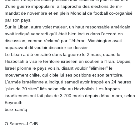
THB 38.210709
d'une guerre impopulaire, à l'approche des élections de mi-
TJS 10.664099
mandat de novembre et en plein Mondial de football co-organisé
TMT 4.058036
par son pays.
TND 3.366711
Sur le Liban, autre volet majeur, un haut responsable américain
TRY 55.144784
avait indiqué vendredi qu'il était bien inclus dans l'accord en
TTD 7.835505
discussion, comme réclamé par Téhéran. Washington avait
TWD 37.286072
auparavant dit vouloir dissocier ce dossier.
TZS 3060.872603
Le Liban a été entraîné dans la guerre le 2 mars, quand le
UAH 51.775757
Hezbollah a visé le territoire israélien en soutien à l'Iran. Depuis,
UGX 4306.406038
Israël pilonne le pays voisin, disant vouloir "éliminer" le
USD 1.156136
mouvement chiite, qui cible lui ses positions et son territoire.
UYU 46.534057
L'armée israélienne a indiqué samedi avoir frappé en 24 heures
UZS 13815.821213
"plus de 70 sites" liés selon elle au Hezbollah. Les frappes
VES 873.763846
israéliennes ont fait plus de 3.700 morts depuis début mars, selon
VND 30295.956222
Beyrouth.
VUV 137.592149
burx-san/tq
WST 3.154418
XAF 657.83219
O.Seuren--LCdB
XAG 0.018216
XAU 0.000266
XCD 3.124515