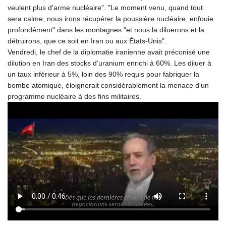
veulent plus d'arme nucléaire". "Le moment venu, quand tout
MOP 9.34149
sera calme, nous irons récupérer la poussière nucléaire, enfouie
MRU 46.349915
profondément" dans les montagnes "et nous la diluerons et la
MUR 54.396619
détruirons, que ce soit en Iran ou aux États-Unis".
MVR 17.862733
Vendredi, le chef de la diplomatie iranienne avait préconisé une
MWK 2008.207995
dilution en Iran des stocks d'uranium enrichi à 60%. Les diluer à
MXN 19.811776
un taux inférieur à 5%, loin des 90% requis pour fabriquer la
MYR 4.728715
bombe atomique, éloignerait considérablement la menace d'un
MZN 73.882892
programme nucléaire à des fins militaires.
NAD 18.78764
NGN 1577.963717
NIO 42.540713
NOK 10.99759
NPR 176.001898
NZD 1.961547
OMR 0.442559
PAB 1.15598
PEN 3.913564
PGK 5.112721
PHP 70.183258
PKR 321.178758