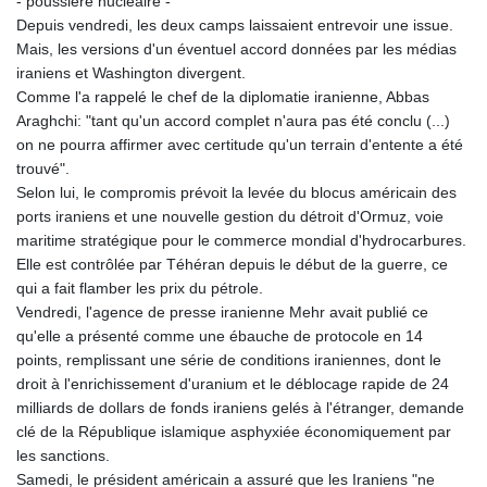
- poussière nucléaire -
KHR 4685.244046
Depuis vendredi, les deux camps laissaient entrevoir une issue.
KMF 492.514185
Mais, les versions d'un éventuel accord données par les médias
KRW 1627.712241
iraniens et Washington divergent.
KWD 0.356853
Comme l'a rappelé le chef de la diplomatie iranienne, Abbas
KYD 0.963346
Araghchi: "tant qu'un accord complet n'aura pas été conclu (...)
KZT 541.784389
on ne pourra affirmer avec certitude qu'un terrain d'entente a été
LAK 26108.437325
trouvé".
LBP
Selon lui, le compromis prévoit la levée du blocus américain des
103531.946431
ports iraniens et une nouvelle gestion du détroit d'Ormuz, voie
LKR 387.745291
maritime stratégique pour le commerce mondial d'hydrocarbures.
LRD 209.896866
Elle est contrôlée par Téhéran depuis le début de la guerre, ce
LSL 18.648909
qui a fait flamber les prix du pétrole.
LTL 3.413768
Vendredi, l'agence de presse iranienne Mehr avait publié ce
LVL 0.699335
qu'elle a présenté comme une ébauche de protocole en 14
LYD 7.358849
points, remplissant une série de conditions iraniennes, dont le
MAD 10.757887
droit à l'enrichissement d'uranium et le déblocage rapide de 24
MDL 20.102303
milliards de dollars de fonds iraniens gelés à l'étranger, demande
MGA 4982.944983
clé de la République islamique asphyxiée économiquement par
MKD 61.70777
les sanctions.
MMK 2427.367709
Samedi, le président américain a assuré que les Iraniens "ne
MNT 4157.510076