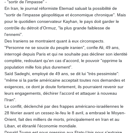
- "sortir de l'impasse" -
PLN 4.299905
En Iran, le journal réformiste Etemad saluait la possibilité de
PYG 6873.802279
"sortir de l'impasse géopolitique et économique chronique". Mais
QAR 4.213541
pour le quotidien conservateur Kayhan, le pays doit garder le
RON 5.244583
contrôle du détroit d'Ormuz, "la plus grande faiblesse de
RSD 117.953626
l'ennemi".
RUB 94.679224
Des Iraniens se montraient quant à eux circonspects.
RWF 1693.738704
"Personne ne se soucie du peuple iranien", confie Ali, 49 ans,
SAR 4.370455
interrogé depuis Paris et qui ne souhaite pas décliner son identité
SBD 9.325039
complète, redoutant qu'en cas d'accord, le pouvoir "opprime la
SCR 16.735107
population mille fois plus durement".
SDG 694.263698
Saïd Sadeghi, employé de 49 ans, se dit lui "très pessimiste":
SEK 10.961095
"même si la partie américaine acceptait toutes nos demandes et
SGD 1.477777
exigences, ce dont je doute fortement, ils pourraient revenir sur
SLE 28.445176
leurs engagements, déchirer l'accord et attaquer à nouveau
SOS 694.263682
l'Iran".
SRD 43.778814
Le conflit, déclenché par des frappes américano-israéliennes le
STD 23929.673396
28 février avant un cessez-le-feu le 8 avril, a embrasé le Moyen-
STN 24.712399
Orient, fait des milliers de morts, principalement en Iran et au
SVC 10.11514
Liban, et ébranlé l'économie mondiale.
SZL 18.781467
Donald Trump est sous pression aux Etats-Unis pour s'extraire