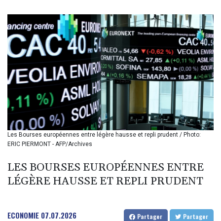
BIF 3453.955207
BMD 1.156136
BND 1.481323
BOB 13.739522
BRL 5.876989
BSD 1.155995
BTN 110.001186
BWP 15.603479
BYN 3.442212
BYR 22660.258427
BZD 2.324897
CAD 1.613446
Les Bourses européennes entre légère hausse et repli prudent / Photo:
CDF 2615.761404
ERIC PIERMONT - AFP/Archives
CHF 0.934181
CLF 0.026749
LES BOURSES EUROPÉENNES ENTRE
CLP 1056.199727
LÉGÈRE HAUSSE ET REPLI PRUDENT
CNY 7.801146
CNH 7.796152
COP 3650.105178
CRC 525.509359
ECONOMIE
07.07.2026
Partager
Partager