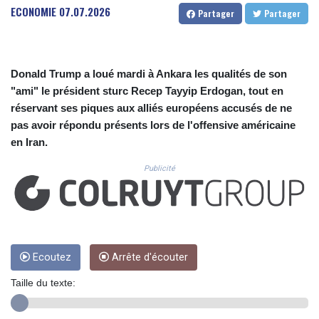
CUC 1.152209
ECONOMIE
07.07.2026
Partager
Partager
CUP 30.533527
CVE 110.287357
CZK 24.243908
DJF 205.567023
Donald Trump a loué mardi à Ankara les qualités de son
DKK 7.475736
"ami" le président sturc Recep Tayyip Erdogan, tout en
DOP 67.265387
réservant ses piques aux alliés européens accusés de ne
DZD 153.102878
pas avoir répondu présents lors de l'offensive américaine
EGP 57.247371
en Iran.
ERN 17.283128
ETB 186.320421
Publicité
FJD 2.552604
FKP 0.856369
GBP 0.856512
GEL 3.013019
GGP 0.856369
GHS 13.568751
Ecoutez
Arrête d'écouter
GIP 0.856369
Taille du texte:
GMD 85.263702
GNF 10137.703095
GTQ 8.808015