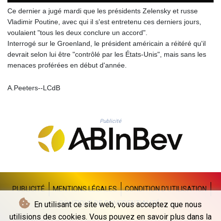
THB 38.130617
Ce dernier a jugé mardi que les présidents Zelensky et russe
TJS 10.64899
Vladimir Poutine, avec qui il s'est entretenu ces derniers jours,
TMT 4.038491
voulaient "tous les deux conclure un accord".
TND 3.385657
Interrogé sur le Groenland, le président américain a réitéré qu'il
TRY 54.966336
devrait selon lui être "contrôlé par les États-Unis", mais sans les
TTD 7.815788
menaces proférées en début d'année.
TWD 37.158306
TZS 3048.165436
A.Peeters--LCdB
UAH 51.689524
UGX 4299.964953
USD 1.152209
Publicité
UYU 46.490433
UZS 13757.087222
VES 869.008663
VND 30205.723678
VUV 137.124788
WST 3.143704
XAF 656.107084
PUBLICITÉ
MENTIONS LÉGALES
CONDITION D'UTILISATION
XAG 0.018292
POLITIQUE DE CONFIDENTIALITÉ
En utilisant ce site web, vous acceptez que nous
XAU 0.000269
utilisions des cookies. Vous pouvez en savoir plus dans la
XCD 3.113901