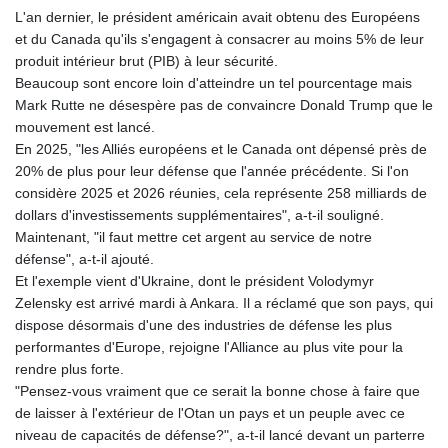
MNT 4143.388184
L'an dernier, le président américain avait obtenu des Européens
MOP 9.327593
et du Canada qu'ils s'engagent à consacrer au moins 5% de leur
MRU 46.278586
produit intérieur brut (PIB) à leur sécurité.
MUR 54.234774
Beaucoup sont encore loin d'atteindre un tel pourcentage mais
MVR 17.813278
Mark Rutte ne désespère pas de convaincre Donald Trump que le
MWK 2001.657877
mouvement est lancé.
MXN 19.815707
En 2025, "les Alliés européens et le Canada ont dépensé près de
MYR 4.711847
20% de plus pour leur défense que l'année précédente. Si l'on
MZN 73.643798
considère 2025 et 2026 réunies, cela représente 258 milliards de
NAD 18.828807
dollars d'investissements supplémentaires", a-t-il souligné.
NGN 1572.383836
Maintenant, "il faut mettre cet argent au service de notre
NIO 42.477873
défense", a-t-il ajouté.
NOK 10.994271
Et l'exemple vient d'Ukraine, dont le président Volodymyr
NPR 175.774208
Zelensky est arrivé mardi à Ankara. Il a réclamé que son pays, qui
NZD 1.965005
dispose désormais d'une des industries de défense les plus
OMR 0.443012
performantes d'Europe, rejoigne l'Alliance au plus vite pour la
PAB 1.154359
rendre plus forte.
PEN 3.901993
"Pensez-vous vraiment que ce serait la bonne chose à faire que
PGK 5.100167
de laisser à l'extérieur de l'Otan un pays et un peuple avec ce
PHP 70.186213
niveau de capacités de défense?", a-t-il lancé devant un parterre
PKR 320.48031