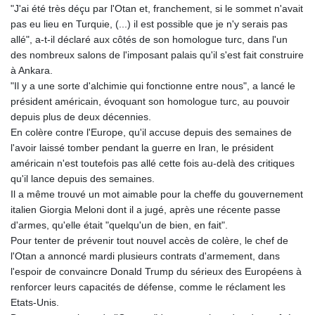
"J'ai été très déçu par l'Otan et, franchement, si le sommet n'avait
GYD 241.504196
pas eu lieu en Turquie, (...) il est possible que je n'y serais pas
HKD 9.039024
allé", a-t-il déclaré aux côtés de son homologue turc, dans l'un
HNL 30.940078
des nombreux salons de l'imposant palais qu'il s'est fait construire
HRK 7.533599
à Ankara.
HTG 150.927975
"Il y a une sorte d'alchimie qui fonctionne entre nous", a lancé le
HUF 365.333043
président américain, évoquant son homologue turc, au pouvoir
IDR 20624.533343
depuis plus de deux décennies.
ILS 3.472762
En colère contre l'Europe, qu'il accuse depuis des semaines de
IMP 0.856369
l'avoir laissé tomber pendant la guerre en Iran, le président
INR 109.715086
américain n'est toutefois pas allé cette fois au-delà des critiques
IQD 1512.239361
qu'il lance depuis des semaines.
IRR
Il a même trouvé un mot aimable pour la cheffe du gouvernement
1584113.947438
italien Giorgia Meloni dont il a jugé, après une récente passe
ISK 142.468329
d'armes, qu'elle était "quelqu'un de bien, en fait".
JEP 0.856369
Pour tenter de prévenir tout nouvel accès de colère, le chef de
JMD 182.981857
l'Otan a annoncé mardi plusieurs contrats d'armement, dans
JOD 0.816908
l'espoir de convaincre Donald Trump du sérieux des Européens à
JPY 182.455111
renforcer leurs capacités de défense, comme le réclament les
KES 149.049537
Etats-Unis.
KGS 100.760472