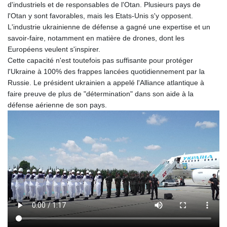
d'industriels et de responsables de l'Otan. Plusieurs pays de
PLN 4.301477
l'Otan y sont favorables, mais les Etats-Unis s'y opposent.
PYG 6866.570722
L'industrie ukrainienne de défense a gagné une expertise et un
QAR 4.219619
savoir-faire, notamment en matière de drones, dont les
RON 5.253604
Européens veulent s'inspirer.
RSD 117.32364
Cette capacité n'est toutefois pas suffisante pour protéger
RUB 95.632926
l'Ukraine à 100% des frappes lancées quotidiennement par la
RWF 1695.78791
Russie. Le président ukrainien a appelé l'Alliance atlantique à
SAR 4.324641
faire preuve de plus de "détermination" dans son aide à la
SBD 9.29642
défense aérienne de son pays.
SCR 16.957784
SDG 691.902092
SEK 10.960211
SGD 1.477431
SLE 28.354688
SOS 659.750917
SRD 43.630106
STD 23848.391029
STN 24.505606
SVC 10.10031
SZL 18.813304