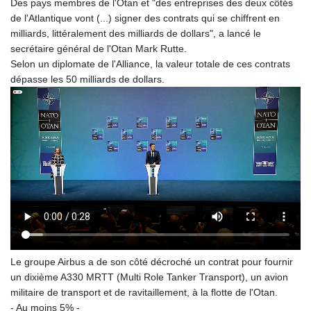
Des pays membres de l'Otan et "des entreprises des deux côtés
KHR 4683.238048
de l'Atlantique vont (...) signer des contrats qui se chiffrent en
KMF 491.993323
milliards, littéralement des milliards de dollars", a lancé le
KRW 1637.219545
secrétaire général de l'Otan Mark Rutte.
KWD 0.356067
Selon un diplomate de l'Alliance, la valeur totale de ces contrats
KYD 0.96202
dépasse les 50 milliards de dollars.
KZT 540.94374
LAK 26082.966454
LBP
103373.346556
LKR 387.758699
LRD 208.366759
LSL 18.828807
LTL 3.402172
LVL 0.696959
LYD 7.358683
MAD 10.770417
MDL 20.085595
Le groupe Airbus a de son côté décroché un contrat pour fournir
MGA 4963.135313
un dixième A330 MRTT (Multi Role Tanker Transport), un avion
MKD 61.539077
militaire de transport et de ravitaillement, à la flotte de l'Otan.
MMK 2419.122624
- Au moins 5% -