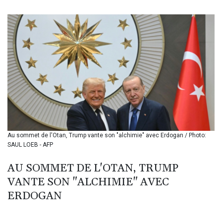
BIF 3450.039479
BMD 1.152209
BND 1.480174
BOB 13.962133
BRL 5.888365
BSD 1.154364
BTN 109.858653
BWP 15.612571
BYN 3.417782
BYR 22583.287906
BZD 2.321631
CAD 1.616319
Au sommet de l'Otan, Trump vante son "alchimie" avec Erdogan / Photo:
CDF 2603.991686
SAUL LOEB - AFP
CHF 0.936072
CLF 0.026726
AU SOMMET DE L'OTAN, TRUMP
CLP 1055.284416
VANTE SON "ALCHIMIE" AVEC
CNY 7.776313
CNH 7.773295
ERDOGAN
COP 3641.393866
CRC 525.120121