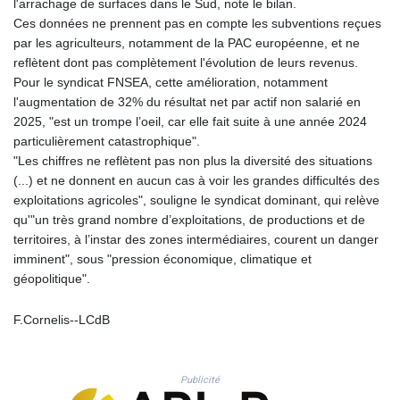
l'arrachage de surfaces dans le Sud, note le bilan.
KHR 4692.835464
Ces données ne prennent pas en compte les subventions reçues
KMF 493.401928
par les agriculteurs, notamment de la PAC européenne, et ne
KRW 1628.763599
reflètent dont pas complètement l'évolution de leurs revenus.
KWD 0.356717
Pour le syndicat FNSEA, cette amélioration, notamment
KYD 0.962823
l'augmentation de 32% du résultat net par actif non salarié en
KZT 541.490267
2025, "est un trompe l’oeil, car elle fait suite à une année 2024
LAK 26085.892065
particulièrement catastrophique".
LBP 103461.84386
"Les chiffres ne reflètent pas non plus la diversité des situations
LKR 387.534794
(...) et ne donnent en aucun cas à voir les grandes difficultés des
LRD 208.545127
exploitations agricoles", souligne le syndicat dominant, qui relève
LSL 18.770139
qu'"un très grand nombre d’exploitations, de productions et de
LTL 3.411914
territoires, à l’instar des zones intermédiaires, courent un danger
LVL 0.698955
imminent", sous "pression économique, climatique et
LYD 7.349191
géopolitique".
MAD 10.76839
MDL 20.09139
F.Cornelis--LCdB
MGA 4930.319798
MKD 61.67427
MMK 2426.049949
Publicité
MNT 4155.253063