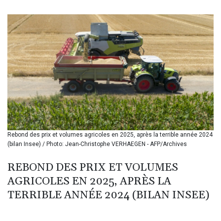
BIF 3459.187047
BMD 1.155508
BND 1.480518
BOB 13.732063
BRL 5.903186
BSD 1.155368
BTN 109.941469
BWP 15.595008
BYN 3.440344
BYR 22647.956716
BZD 2.323635
CAD 1.610853
Rebond des prix et volumes agricoles en 2025, après la terrible année 2024
CDF 2611.447728
(bilan Insee) / Photo: Jean-Christophe VERHAEGEN - AFP/Archives
CHF 0.933883
CLF 0.026784
REBOND DES PRIX ET VOLUMES
CLP 1057.407289
AGRICOLES EN 2025, APRÈS LA
CNY 7.798581
CNH 7.792526
TERRIBLE ANNÉE 2024 (BILAN INSEE)
COP 3654.814015
CRC 525.224073