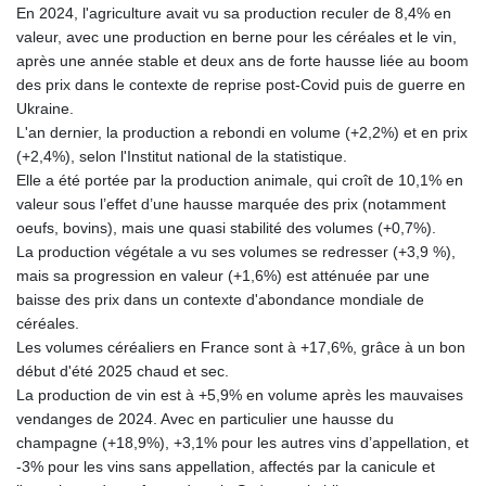
En 2024, l'agriculture avait vu sa production reculer de 8,4% en
GYD 241.718112
valeur, avec une production en berne pour les céréales et le vin,
HKD 9.065451
après une année stable et deux ans de forte hausse liée au boom
HNL 30.967502
des prix dans le contexte de reprise post-Covid puis de guerre en
HRK 7.535417
Ukraine.
HTG 151.068808
L'an dernier, la production a rebondi en volume (+2,2%) et en prix
HUF 362.95604
(+2,4%), selon l'Institut national de la statistique.
IDR 20561.109276
Elle a été portée par la production animale, qui croît de 10,1% en
ILS 3.46635
valeur sous l’effet d’une hausse marquée des prix (notamment
IMP 0.858821
oeufs, bovins), mais une quasi stabilité des volumes (+0,7%).
INR 109.970331
La production végétale a vu ses volumes se redresser (+3,9 %),
IQD 1513.494564
mais sa progression en valeur (+1,6%) est atténuée par une
IRR
baisse des prix dans un contexte d'abondance mondiale de
1588650.168343
céréales.
ISK 142.60075
Les volumes céréaliers en France sont à +17,6%, grâce à un bon
JEP 0.858821
début d'été 2025 chaud et sec.
JMD 183.483652
La production de vin est à +5,9% en volume après les mauvaises
JOD 0.81929
vendanges de 2024. Avec en particulier une hausse du
JPY 182.481304
champagne (+18,9%), +3,1% pour les autres vins d’appellation, et
KES 149.476942
-3% pour les vins sans appellation, affectés par la canicule et
KGS 101.049317