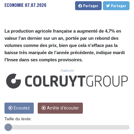
CUC 1.155508
ECONOMIE
07.07.2026
Partager
Partager
CUP 30.620962
CVE 110.52354
CZK 24.260063
DJF 205.745052
La production agricole française a augmenté de 4,7% en
DKK 7.475778
valeur l'an dernier sur un an, portée par un rebond des
DOP 67.445728
volumes comme des prix, bien que cela n'efface pas la
DZD 153.610645
baisse très marquée de l’année précédente, indique mardi
EGP 57.528581
l'Insee dans ses comptes provisoires.
ERN 17.33262
ETB 186.48005
Publicité
FJD 2.554253
FKP 0.858821
GBP 0.856712
GEL 3.021621
GGP 0.858821
GHS 13.558658
Ecoutez
Arrête d'écouter
GIP 0.858821
Taille du texte:
GMD 85.507793
GNF 10147.737864
GTQ 8.815354