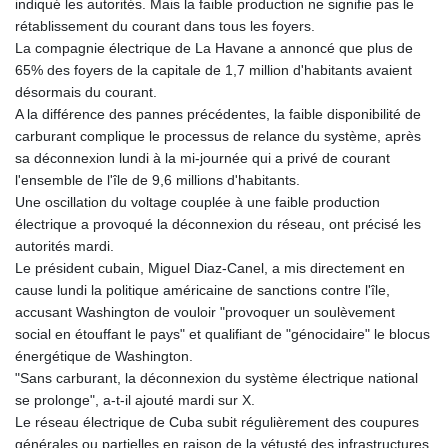
indiqué les autorités. Mais la faible production ne signifie pas le
GYD 241.157003
rétablissement du courant dans tous les foyers.
HKD 9.066767
La compagnie électrique de La Havane a annoncé que plus de
HNL 30.895616
65% des foyers de la capitale de 1,7 million d'habitants avaient
HRK 7.536622
désormais du courant.
HTG 150.718127
A la différence des pannes précédentes, la faible disponibilité de
HUF 363.096405
carburant complique le processus de relance du système, après
IDR 20580.370421
sa déconnexion lundi à la mi-journée qui a privé de courant
ILS 3.468234
l'ensemble de l'île de 9,6 millions d'habitants.
IMP 0.857252
Une oscillation du voltage couplée à une faible production
INR 110.076256
électrique a provoqué la déconnexion du réseau, ont précisé les
IQD 1509.981237
autorités mardi.
IRR
Le président cubain, Miguel Diaz-Canel, a mis directement en
1590322.371805
cause lundi la politique américaine de sanctions contre l'île,
ISK 142.598215
accusant Washington de vouloir "provoquer un soulèvement
JEP 0.857252
social en étouffant le pays" et qualifiant de "génocidaire" le blocus
JMD 183.057725
énergétique de Washington.
JOD 0.819746
"Sans carburant, la déconnexion du système électrique national
JPY 182.445186
se prolonge", a-t-il ajouté mardi sur X.
KES 149.158147
Le réseau électrique de Cuba subit régulièrement des coupures
KGS 101.104505
générales ou partielles en raison de la vétusté des infrastructures