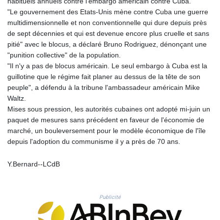
habituels annuels contre l'embargo américain contre Cuba.
PLN 4.299905
"Le gouvernement des Etats-Unis mène contre Cuba une guerre
PYG 6853.914834
multidimensionnelle et non conventionnelle qui dure depuis près
QAR 4.213648
de sept décennies et qui est devenue encore plus cruelle et sans
RON 5.244583
pitié" avec le blocus, a déclaré Bruno Rodriguez, dénonçant une
RSD 117.338542
"punition collective" de la population.
RUB 94.338828
"Il n'y a pas de blocus américain. Le seul embargo à Cuba est la
RWF 1694.978938
guillotine que le régime fait planer au dessus de la tête de son
SAR 4.329446
peuple", a défendu à la tribune l'ambassadeur américain Mike
SBD 9.325039
Waltz.
SCR 16.705092
Mises sous pression, les autorités cubaines ont adopté mi-juin un
SDG 694.263698
paquet de mesures sans précédent en faveur de l'économie de
SEK 10.961095
marché, un bouleversement pour le modèle économique de l'île
SGD 1.467719
depuis l'adoption du communisme il y a près de 70 ans.
SLE 28.445176
SOS 658.791814
Y.Bernard--LCdB
SRD 43.778814
STD 23929.673396
STN 24.499696
Publicité
SVC 10.085875
SZL 18.722767