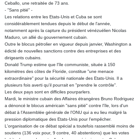
MNT 4157.293457
Ceballo, une retraitée de 73 ans.
MOP 9.314584
- "Sans pitié" -
MRU 46.338424
Les relations entre les Etats-Unis et Cuba se sont
MUR 54.419742
considérablement tendues depuis le début de l'année,
MVR 17.862733
notamment après la capture du président vénézuélien Nicolas
MWK 1998.775164
Maduro, un allié du gouvernement cubain.
MXN 20.094074
Outre le blocus pétrolier en vigueur depuis janvier, Washington a
MYR 4.728715
édicté de nouvelles sanctions contre des entreprises et des
MZN 73.882892
dirigeants cubains.
NAD 18.726567
Donald Trump estime que l'île communiste, située à 150
NGN 1577.963717
kilomètres des côtes de Floride, constitue "une menace
NIO 42.419473
extraordinaire" pour la sécurité nationale des Etats-Unis. Il a
NOK 10.99759
plusieurs fois averti qu'il pourrait en "prendre le contrôle".
NPR 175.501819
Les deux pays sont en difficiles pourparlers.
NZD 1.966719
Mardi, le ministre cubain des Affaires étrangères Bruno Rodriguez
OMR 0.442445
a dénoncé le blocus américain "sans pitié" contre l'île, lors d'un
PAB 1.152686
débat à l'Assemblée générale de l'ONU qui a eu lieu malgré la
PEN 3.903651
pression diplomatique des Etats-Unis pour l'empêcher.
PGK 5.093937
L'organisation de ce débat spécial a toutefois rassemblé moins de
PHP 70.183258
soutiens (136 voix pour, 9 contre, 40 abstentions) que les votes
PKR 320.014324