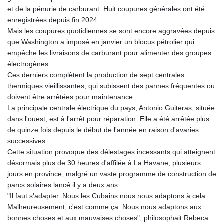
KHR 4681.941823
et de la pénurie de carburant. Huit coupures générales ont été
KMF 492.514185
enregistrées depuis fin 2024.
KRW 1627.677557
Mais les coupures quotidiennes se sont encore aggravées depuis
KWD 0.356853
que Washington a imposé en janvier un blocus pétrolier qui
KYD 0.960588
empêche les livraisons de carburant pour alimenter des groupes
KZT 540.233287
électrogènes.
LAK 26025.676609
Ces derniers complètent la production de sept centrales
LBP
thermiques vieillissantes, qui subissent des pannes fréquentes ou
103223.017367
doivent être arrêtées pour maintenance.
LKR 386.635196
La principale centrale électrique du pays, Antonio Guiteras, située
LRD 208.057415
dans l'ouest, est à l'arrêt pour réparation. Elle a été arrêtée plus
LSL 18.726567
de quinze fois depuis le début de l'année en raison d'avaries
LTL 3.413768
successives.
LVL 0.699335
Cette situation provoque des délestages incessants qui atteignent
LYD 7.331909
désormais plus de 30 heures d'affilée à La Havane, plusieurs
MAD 10.743067
jours en province, malgré un vaste programme de construction de
MDL 20.044751
parcs solaires lancé il y a deux ans.
MGA 4918.938878
"Il faut s'adapter. Nous les Cubains nous nous adaptons à cela.
MKD 61.529235
Malheureusement, c'est comme ça. Nous nous adaptons aux
MMK 2427.363841
bonnes choses et aux mauvaises choses", philosophait Rebeca