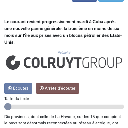
CUC 1.156136
CUP 30.637594
CVE 110.26363
CZK 24.258158
Le courant revient progressivement mardi à Cuba après
DJF 205.267449
une nouvelle panne générale, la troisième en moins de six
DKK 7.477932
mois sur l'île aux prises avec un blocus pétrolier des Etats-
DOP 67.289164
Unis.
DZD 152.967099
EGP 57.293288
Publicité
ERN 17.342035
ETB 186.049588
FJD 2.553384
FKP 0.857252
GBP 0.858527
Ecoutez
Arrête d'écouter
GEL 3.017966
GGP 0.857252
Taille du texte:
GHS 13.526832
GIP 0.857252
GMD 84.980421
Dix provinces, dont celle de La Havane, sur les 15 que comptent
GNF 10123.874202
le pays sont désormais reconnectées au réseau électrique, ont
GTQ 8.794891