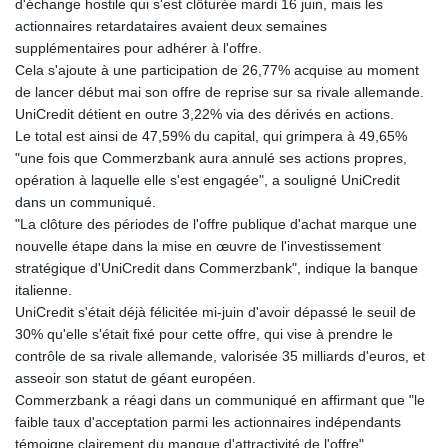
d'échange hostile qui s'est clôturée mardi 16 juin, mais les
GYD 241.157003
actionnaires retardataires avaient deux semaines
HKD 9.067746
supplémentaires pour adhérer à l'offre.
HNL 30.895616
Cela s'ajoute à une participation de 26,77% acquise au moment
HRK 7.536622
de lancer début mai son offre de reprise sur sa rivale allemande.
HTG 150.718127
UniCredit détient en outre 3,22% via des dérivés en actions.
HUF 363.096405
Le total est ainsi de 47,59% du capital, qui grimpera à 49,65%
IDR 20580.370421
"une fois que Commerzbank aura annulé ses actions propres,
ILS 3.468234
opération à laquelle elle s'est engagée", a souligné UniCredit
IMP 0.8566
dans un communiqué.
INR 110.076256
"La clôture des périodes de l'offre publique d'achat marque une
IQD 1509.981237
nouvelle étape dans la mise en œuvre de l'investissement
IRR
stratégique d'UniCredit dans Commerzbank", indique la banque
1590322.371805
italienne.
ISK 142.598215
UniCredit s'était déjà félicitée mi-juin d'avoir dépassé le seuil de
JEP 0.8566
30% qu'elle s'était fixé pour cette offre, qui vise à prendre le
JMD 183.057725
contrôle de sa rivale allemande, valorisée 35 milliards d'euros, et
JOD 0.819746
asseoir son statut de géant européen.
JPY 182.445186
Commerzbank a réagi dans un communiqué en affirmant que "le
KES 149.158147
faible taux d'acceptation parmi les actionnaires indépendants
KGS 101.104505
témoigne clairement du manque d'attractivité de l'offre".