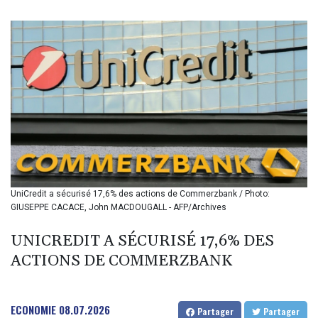
BIF 3451.157116
BMD 1.156136
BND 1.477082
BOB 13.69983
BRL 5.876989
BSD 1.152686
BTN 109.688637
BWP 15.558807
BYN 3.432357
BYR 22660.258427
BZD 2.318271
CAD 1.61333
UniCredit a sécurisé 17,6% des actions de Commerzbank / Photo:
CDF 2615.761404
GIUSEPPE CACACE, John MACDOUGALL - AFP/Archives
CHF 0.934181
CLF 0.026836
UNICREDIT A SÉCURISÉ 17,6% DES
CLP 1056.199727
ACTIONS DE COMMERZBANK
CNY 7.801146
CNH 7.796152
COP 3633.55485
CRC 523.993489
ECONOMIE
08.07.2026
Partager
Partager