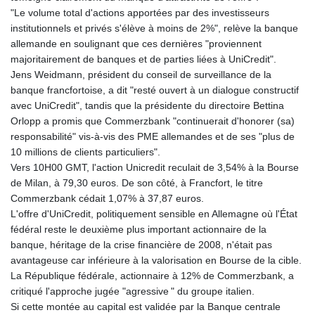
KHR 4681.941823
"Le volume total d'actions apportées par des investisseurs
KMF 492.514185
institutionnels et privés s'élève à moins de 2%", relève la banque
KRW 1627.712241
allemande en soulignant que ces dernières "proviennent
KWD 0.356853
majoritairement de banques et de parties liées à UniCredit".
KYD 0.960588
Jens Weidmann, président du conseil de surveillance de la
KZT 540.233287
banque francfortoise, a dit "resté ouvert à un dialogue constructif
LAK 26025.676609
avec UniCredit", tandis que la présidente du directoire Bettina
LBP
Orlopp a promis que Commerzbank "continuerait d'honorer (sa)
103223.017367
responsabilité" vis-à-vis des PME allemandes et de ses "plus de
LKR 386.635196
10 millions de clients particuliers".
LRD 208.057415
Vers 10H00 GMT, l'action Unicredit reculait de 3,54% à la Bourse
LSL 18.726567
de Milan, à 79,30 euros. De son côté, à Francfort, le titre
LTL 3.413768
Commerzbank cédait 1,07% à 37,87 euros.
LVL 0.699335
L'offre d'UniCredit, politiquement sensible en Allemagne où l'État
LYD 7.331909
fédéral reste le deuxième plus important actionnaire de la
MAD 10.743067
banque, héritage de la crise financière de 2008, n'était pas
MDL 20.044751
avantageuse car inférieure à la valorisation en Bourse de la cible.
MGA 4918.938878
La République fédérale, actionnaire à 12% de Commerzbank, a
MKD 61.524236
critiqué l'approche jugée "agressive " du groupe italien.
MMK 2427.596601
Si cette montée au capital est validée par la Banque centrale