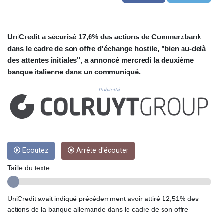
CUC 1.156136
CUP 30.637594
CVE 110.26363
CZK 24.258158
UniCredit a sécurisé 17,6% des actions de Commerzbank
DJF 205.267449
dans le cadre de son offre d'échange hostile, "bien au-delà
DKK 7.477932
des attentes initiales", a annoncé mercredi la deuxième
DOP 67.289164
banque italienne dans un communiqué.
DZD 152.967099
EGP 57.293288
Publicité
ERN 17.342035
ETB 186.049588
FJD 2.553384
FKP 0.8566
GBP 0.856968
Ecoutez
Arrête d'écouter
GEL 3.017966
GGP 0.8566
Taille du texte:
GHS 13.526832
GIP 0.8566
GMD 84.980421
UniCredit avait indiqué précédemment avoir attiré 12,51% des
GNF 10123.874202
actions de la banque allemande dans le cadre de son offre
GTQ 8.794891