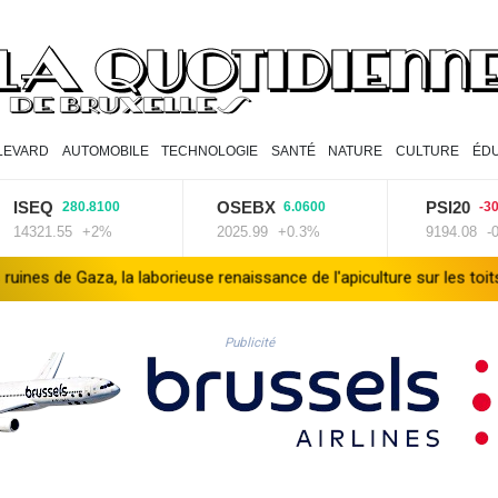
LEVARD
AUTOMOBILE
TECHNOLOGIE
SANTÉ
NATURE
CULTURE
ÉDU
ISEQ
OSEBX
PSI20
280.8100
6.0600
-30.4
14321.55
+2%
2025.99
+0.3%
9194.08
-0.3
e Gaza, la laborieuse renaissance de l'apiculture sur les toits
En
Publicité