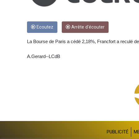
Ecoutez
Arrête d'écouter
La Bourse de Paris a cédé 2,18%, Francfort a reculé d
A.Gerard--LCdB
PUBLICITÉ
M