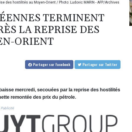
ise des hostilités au Moyen-Orient / Photo: Ludovic MARIN - AFP/Archives
PÉENNES TERMINENT
RÈS LA REPRISE DES
EN-ORIENT
Partager
sur Facebook
Partager
sur Twitter
aisse mercredi, secouées par la reprise des hostilités
 nette remontée des prix du pétrole.
Publicité