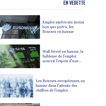
EN VEDETTE
BOB 13.708472
BRL 5.882279
BSD 1.153383
Emploi américain moins
BTN 109.752598
bon que prévu, les
BWP 15.568217
Bourses en hausse
BYN 3.434433
BYR 22609.049164
BZD 2.319643
CAD 1.616126
Wall Street en hausse, la
faiblesse de l'emploi
CDF 2606.961815
nourrit l'espoir d'une
CHF 0.934567
Fed plus conciliante
CLF 0.026734
CLP 1055.612189
CNY 7.785184
Les Bourses européennes en
CNH 7.782807
hausse dans l'attente des
chiffres de l'emploi
COP 3648.558379
américain
CRC 524.321776
CUC 1.153523