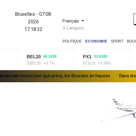
Bruxelles
-
07.08.
Français
2026
6 Langues
17:18:32
POLITIQUE
ECONOMIE
SPORT
BOU
BEL20
PX1
40.3200
33.9300
5800.35
+0.7%
8733.8
+0.39%
in moins bon que prévu, les Bourses en hausse
Dans les ruines d