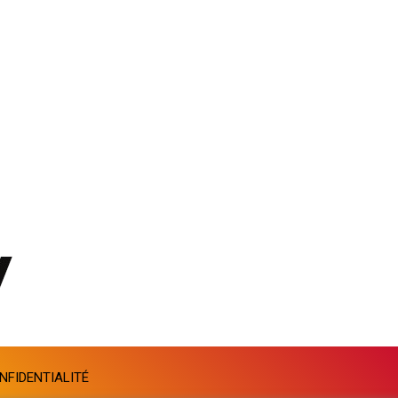
GTQ 8.80021
GYD 241.302858
HKD 9.049284
HNL 30.914302
HRK 7.536546
HTG 150.809283
HUF 364.573259
IDR 20594.998152
ILS 3.463666
IMP 0.857346
INR 109.83378
IQD 1510.89449
IRR 1585920.982023
ISK 142.572116
JEP 0.857346
JMD 183.168441
JOD 0.817863
JPY 182.641857
NFIDENTIALITÉ
KES 149.279328