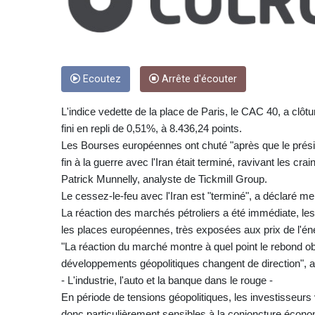
Ecoutez
Arrête d'écouter
L'indice vedette de la place de Paris, le CAC 40, a clôtur
fini en repli de 0,51%, à 8.436,24 points.
Les Bourses européennes ont chuté "après que le présid
fin à la guerre avec l'Iran était terminé, ravivant les c
Patrick Munnelly, analyste de Tickmill Group.
Le cessez-le-feu avec l'Iran est "terminé", a déclaré me
La réaction des marchés pétroliers a été immédiate, les
les places européennes, très exposées aux prix de l'én
"La réaction du marché montre à quel point le rebond ob
développements géopolitiques changent de direction", a
- L'industrie, l'auto et la banque dans le rouge -
En période de tensions géopolitiques, les investisseurs
donc particulièrement sensibles à la conjoncture écono