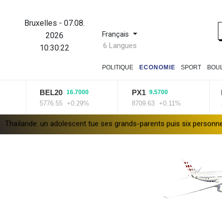
Bruxelles
-
07.08.
Français
2026
6 Langues
10:30:23
POLITIQUE
ECONOMIE
SPORT
BOU
BEL20
PX1
ISEQ
16.7000
9.5700
5776.55
+0.29%
8709.63
+0.11%
14227
 adolescent tue ses grands-parents puis six personnes dans son ly