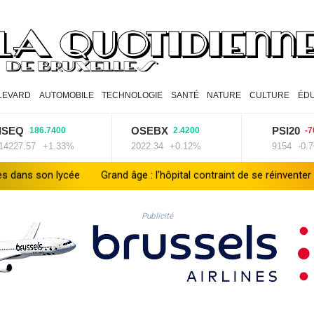
LEVARD
AUTOMOBILE
TECHNOLOGIE
SANTÉ
NATURE
CULTURE
ÉDU
OSEBX
PSI20
186.7400
2.4200
-70.1000
.57
+1.33%
2022.34
+0.12%
9154
-0.76%
cée
Grand âge : l'hôpital contraint de se réinventer face au défi du
Publicité