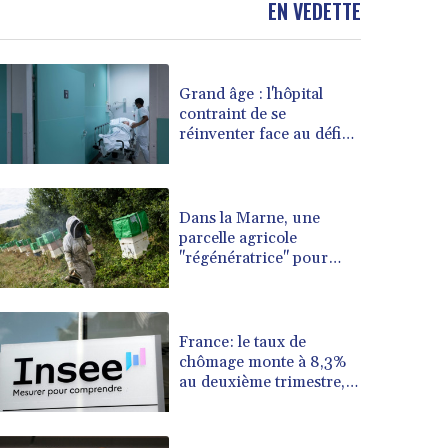
EN VEDETTE
BOB 13.962133
BRL 5.888365
BSD 1.154364
Grand âge : l'hôpital
BTN 109.858653
contraint de se
BWP 15.612571
réinventer face au défi
BYN 3.417782
du vieillissement
BYR 22583.287906
BZD 2.321631
CAD 1.616319
Dans la Marne, une
parcelle agricole
CDF 2603.991686
"régénératrice" pour
CHF 0.936072
aider les abeilles face aux
CLF 0.026726
canicules
CLP 1055.284416
CNY 7.776313
France: le taux de
CNH 7.773295
chômage monte à 8,3%
au deuxième trimestre,
COP 3641.393866
au plus haut depuis
CRC 525.120121
l'automne 2020
CUC 1.152209