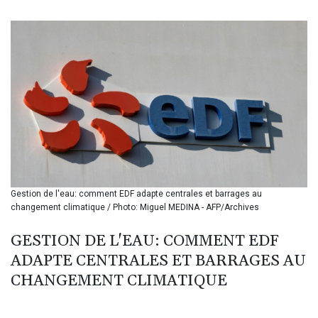
BIF 3453.99514
BMD 1.156149
BND 1.48134
BOB 13.739681
BRL 5.892665
BSD 1.156009
BTN 110.002458
BWP 15.603659
BYN 3.442252
BYR 22660.520413
BZD 2.324924
CAD 1.611493
Gestion de l'eau: comment EDF adapte centrales et barrages au
CDF 2615.791646
changement climatique / Photo: Miguel MEDINA - AFP/Archives
CHF 0.933942
CLF 0.026753
GESTION DE L'EAU: COMMENT EDF
CLP 1056.362238
ADAPTE CENTRALES ET BARRAGES AU
CNY 7.801236
CNH 7.796982
CHANGEMENT CLIMATIQUE
COP 3648.921861
CRC 525.515435