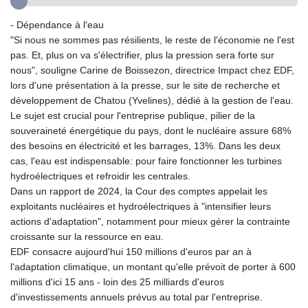
GYD 241.852202
- Dépendance à l'eau
HKD 9.070596
"Si nous ne sommes pas résilients, le reste de l'économie ne l'est
HNL 30.984681
pas. Et, plus on va s'électrifier, plus la pression sera forte sur
HRK 7.533703
nous", souligne Carine de Boissezon, directrice Impact chez EDF,
HTG 151.152612
lors d'une présentation à la presse, sur le site de recherche et
HUF 363.337748
développement de Chatou (Yvelines), dédié à la gestion de l'eau.
IDR 20582.920659
Le sujet est crucial pour l'entreprise publique, pilier de la
ILS 3.468274
souveraineté énergétique du pays, dont le nucléaire assure 68%
IMP 0.859298
des besoins en électricité et les barrages, 13%. Dans les deux
INR 110.065674
cas, l'eau est indispensable: pour faire fonctionner les turbines
IQD 1514.334158
hydroélectriques et refroidir les centrales.
IRR
Dans un rapport de 2024, la Cour des comptes appelait les
1590340.758301
exploitants nucléaires et hydroélectriques à "intensifier leurs
ISK 142.611425
actions d'adaptation", notamment pour mieux gérer la contrainte
JEP 0.859298
croissante sur la ressource en eau.
JMD 183.585438
EDF consacre aujourd'hui 150 millions d'euros par an à
JOD 0.819755
l'adaptation climatique, un montant qu'elle prévoit de porter à 600
JPY 182.105612
millions d'ici 15 ans - loin des 25 milliards d'euros
KES 147.605987
d'investissements annuels prévus au total par l'entreprise.
KGS 101.105674