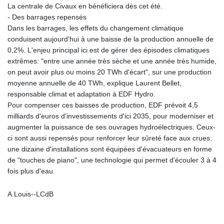
La centrale de Civaux en bénéficiera dès cet été.
PLN 4.299776
- Des barrages repensés
PYG 6873.88175
Dans les barrages, les effets du changement climatique
QAR 4.225923
conduisent aujourd'hui à une baisse de la production annuelle de
RON 5.25054
0,2%. L'enjeu principal ici est de gérer des épisodes climatiques
RSD 117.323733
extrêmes: "entre une année très sèche et une année très humide,
RUB 95.127146
on peut avoir plus ou moins 20 TWh d'écart", sur une production
RWF 1699.865164
moyenne annuelle de 40 TWh, explique Laurent Bellet,
SAR 4.370505
responsable climat et adaptation à EDF Hydro.
SBD 9.328213
Pour compenser ces baisses de production, EDF prévoit 4,5
SCR 16.756231
milliards d'euros d'investissements d'ici 2035, pour moderniser et
SDG 694.271725
augmenter la puissance de ses ouvrages hydroélectriques. Ceux-
SEK 10.952356
ci sont aussi repensés pour renforcer leur sûreté face aux crues:
SGD 1.478142
une dizaine d'installations sont équipées d'évacuateurs en forme
SLE 28.445505
de "touches de piano", une technologie qui permet d'écouler 3 à 4
SOS 660.690956
fois plus d'eau.
SRD 43.779321
STD 23929.950059
A.Louis--LCdB
STN 24.570322
SVC 10.115257
SZL 18.776741