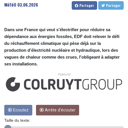
CUC 1.156149
MéTéO
03.06.2026
Partager
Partager
CUP 30.637949
CVE 110.647961
CZK 24.266354
DJF 205.471255
Dans une France qui veut s’électrifier pour réduire sa
DKK 7.476127
dépendance aux énergies fossiles, EDF doit relever le défi
DOP 67.346134
du réchauffement climatique qui pèse déjà sur la
DZD 153.688915
production d’électricité nucléaire et hydraulique, lors des
EGP 57.556612
vagues de chaleur comme des crues, l'obligeant à adapter
ERN 17.342235
ses installations.
ETB 186.583498
FJD 2.553413
Publicité
FKP 0.859298
GBP 0.856793
GEL 3.023376
GGP 0.859298
GHS 13.596763
GIP 0.859298
Ecoutez
Arrête d'écouter
GMD 84.981404
Taille du texte:
GNF 10145.207892
GTQ 8.820244