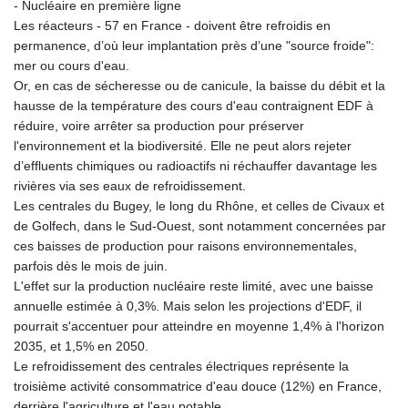
- Nucléaire en première ligne
KHR 4685.298214
Les réacteurs - 57 en France - doivent être refroidis en
KMF 492.519879
permanence, d’où leur implantation près d’une "source froide":
KRW 1629.419037
mer ou cours d'eau.
KWD 0.356776
Or, en cas de sécheresse ou de canicule, la baisse du débit et la
KYD 0.963357
hausse de la température des cours d'eau contraignent EDF à
KZT 541.790653
réduire, voire arrêter sa production pour préserver
LAK 26108.739178
l'environnement et la biodiversité. Elle ne peut alors rejeter
LBP
d’effluents chimiques ou radioactifs ni réchauffer davantage les
103533.143415
rivières via ses eaux de refroidissement.
LKR 387.749774
Les centrales du Bugey, le long du Rhône, et celles de Civaux et
LRD 209.899292
de Golfech, dans le Sud-Ouest, sont notamment concernées par
LSL 18.780552
ces baisses de production pour raisons environnementales,
LTL 3.413808
parfois dès le mois de juin.
LVL 0.699343
L'effet sur la production nucléaire reste limité, avec une baisse
LYD 7.358934
annuelle estimée à 0,3%. Mais selon les projections d'EDF, il
MAD 10.774363
pourrait s'accentuer pour atteindre en moyenne 1,4% à l'horizon
MDL 20.102535
2035, et 1,5% en 2050.
MGA 4933.054837
Le refroidissement des centrales électriques représente la
MKD 61.708483
troisième activité consommatrice d'eau douce (12%) en France,
MMK 2427.395773
derrière l'agriculture et l'eau potable.