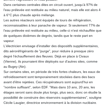
MNT 4157.558143
Dans certaines centrales dites en circuit ouvert, jusqu’à 97% de
MOP 9.341598
l'eau prélevée est restituée au milieu naturel, mais elle est alors 4
MRU 46.473418
à 6°C plus chaude après mélange.
MUR 54.420371
Les autres réacteurs sont équipés de tours de réfrigération,
MVR 17.874501
reconnaissables à leur panache de vapeur. Si seulement 77% de
MWK 2004.537163
l'eau prélevée est restituée au milieu, celle-ci n'est réchauffée que
MXN 19.809677
de quelques dixièmes de degrés, tandis que le reste part en
MYR 4.729001
vapeur.
MZN 73.883747
L'électricien envisage d'installer des dispositifs supplémentaires,
NAD 18.780552
dits aéroréfrigérants de "purge", pour réduire à presque zéro
NGN 1577.519501
degré l'échauffement des fleuves. Déjà en place à Civaux
NIO 42.541205
(Vienne), ils pourraient être déployés sur d'autres sites, comme
NOK 10.981266
au Bugey (Ain).
NPR 176.003933
Sur certains sites, en période de très fortes chaleurs, les eaux de
NZD 1.961655
refroidissement sont temporairement stockées dans des bacs
OMR 0.444533
avant d'être rejetées. Ces récupérateurs sont aujourd'hui en
PAB 1.155994
"nombre suffisant", selon EDF. "Mais dans 10 ans, 20 ans, les
PEN 3.915024
étiages seront sans doute plus longs, plus secs, donc on étudie la
PGK 5.108776
possibilité de construire des réservoirs supplémentaires", souligne
PHP 70.28003
Cécile Laugier, directrice environnement à la division nucléaire.
PKR 320.93685