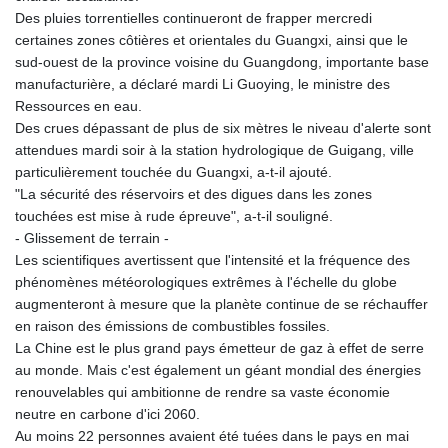
MNT 4159.0218
Des pluies torrentielles continueront de frapper mercredi
MOP 9.314584
certaines zones côtières et orientales du Guangxi, ainsi que le
MRU 46.338424
sud‑ouest de la province voisine du Guangdong, importante base
MUR 54.419742
manufacturière, a déclaré mardi Li Guoying, le ministre des
MVR 17.862733
Ressources en eau.
MWK 1998.775164
Des crues dépassant de plus de six mètres le niveau d'alerte sont
MXN 19.811945
attendues mardi soir à la station hydrologique de Guigang, ville
MYR 4.728715
particulièrement touchée du Guangxi, a-t-il ajouté.
MZN 73.882892
"La sécurité des réservoirs et des digues dans les zones
NAD 18.726567
touchées est mise à rude épreuve", a-t-il souligné.
NGN 1577.963717
- Glissement de terrain -
NIO 42.419473
Les scientifiques avertissent que l'intensité et la fréquence des
NOK 10.99759
phénomènes météorologiques extrêmes à l'échelle du globe
NPR 175.501819
augmenteront à mesure que la planète continue de se réchauffer
NZD 1.966719
en raison des émissions de combustibles fossiles.
OMR 0.442445
La Chine est le plus grand pays émetteur de gaz à effet de serre
PAB 1.152686
au monde. Mais c'est également un géant mondial des énergies
PEN 3.903651
renouvelables qui ambitionne de rendre sa vaste économie
PGK 5.093937
neutre en carbone d'ici 2060.
PHP 70.183258
Au moins 22 personnes avaient été tuées dans le pays en mai
PKR 320.014324