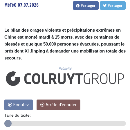
CUC 1.156136
MéTéO
07.07.2026
Partager
Partager
CUP 30.637594
CVE 110.26363
CZK 24.258158
DJF 205.267449
Le bilan des orages violents et précipitations extrêmes en
DKK 7.477932
Chine est monté mardi à 15 morts, avec des centaines de
DOP 67.289164
blessés et quelque 50.000 personnes évacuées, poussant le
DZD 152.967099
président Xi Jinping à demander une mobilisation totale des
EGP 57.293288
secours.
ERN 17.342035
ETB 186.049588
Publicité
FJD 2.553384
FKP 0.8566
GBP 0.858527
GEL 3.017966
GGP 0.8566
GHS 13.526832
Ecoutez
Arrête d'écouter
GIP 0.8566
Taille du texte:
GMD 84.980421
GNF 10123.874202
GTQ 8.794891