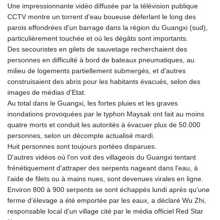
Une impressionnante vidéo diffusée par la télévision publique
GYD 241.157003
CCTV montre un torrent d'eau boueuse déferlant le long des
HKD 9.067746
parois effondrées d'un barrage dans la région du Guangxi (sud),
HNL 30.895616
particulièrement touchée et où les dégâts sont importants.
HRK 7.536622
Des secouristes en gilets de sauvetage recherchaient des
HTG 150.718127
personnes en difficulté à bord de bateaux pneumatiques, au
HUF 363.096405
milieu de logements partiellement submergés, et d'autres
IDR 20580.370421
construisaient des abris pour les habitants évacués, selon des
ILS 3.468234
images de médias d'Etat.
IMP 0.8566
Au total dans le Guangxi, les fortes pluies et les graves
INR 110.076256
inondations provoquées par le typhon Maysak ont fait au moins
IQD 1509.981237
quatre morts et conduit les autorités à évacuer plus de 50.000
IRR
personnes, selon un décompte actualisé mardi.
1590322.371805
Huit personnes sont toujours portées disparues.
ISK 142.598215
D'autres vidéos où l'on voit des villageois du Guangxi tentant
JEP 0.8566
frénétiquement d'attraper des serpents nageant dans l'eau, à
JMD 183.057725
l'aide de filets ou à mains nues, sont devenues virales en ligne.
JOD 0.819746
Environ 800 à 900 serpents se sont échappés lundi après qu'une
JPY 182.445186
ferme d'élevage a été emportée par les eaux, a déclaré Wu Zhi,
KES 149.158147
responsable local d'un village cité par le média officiel Red Star
KGS 101.104505