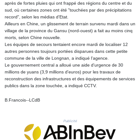
après de fortes pluies qui ont frappé des régions du centre et du
PLN 4.299905
sud, où certaines zones ont été "touchées par des précipitations
PYG 6853.914834
record", selon les médias d'Etat.
QAR 4.213648
Ailleurs en Chine, un glissement de terrain survenu mardi dans un
RON 5.244583
village de la province du Gansu (nord-ouest) a fait au moins cinq
RSD 117.338542
morts, selon Chine nouvelle.
RUB 94.338828
Les équipes de secours tentaient encore mardi de localiser 12
RWF 1694.978938
autres personnes toujours portées disparues dans cette petite
SAR 4.345489
commune de la ville de Longnan, a indiqué l'agence.
SBD 9.325039
Le gouvernement central a alloué une aide d'urgence de 30
SCR 16.705092
millions de yuans (3,9 millions d'euros) pour les travaux de
SDG 694.263698
reconstruction des infrastructures et des équipements de services
SEK 10.961095
publics dans la zone touchée, a indiqué CCTV.
SGD 1.477661
SLE 28.445176
B.Francois--LCdB
SOS 658.791814
SRD 43.778814
STD 23929.673396
Publicité
STN 24.499696
SVC 10.085875
SZL 18.722767