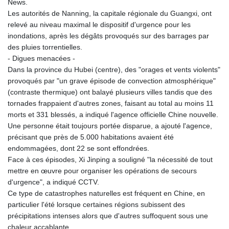
News.
KHR 4681.941823
Les autorités de Nanning, la capitale régionale du Guangxi, ont
KMF 492.514185
relevé au niveau maximal le dispositif d'urgence pour les
KRW 1627.712241
inondations, après les dégâts provoqués sur des barrages par
KWD 0.356853
des pluies torrentielles.
KYD 0.960588
- Digues menacées -
KZT 540.233287
Dans la province du Hubei (centre), des "orages et vents violents"
LAK 26025.676609
provoqués par "un grave épisode de convection atmosphérique"
LBP
(contraste thermique) ont balayé plusieurs villes tandis que des
103223.017367
tornades frappaient d'autres zones, faisant au total au moins 11
LKR 386.635196
morts et 331 blessés, a indiqué l'agence officielle Chine nouvelle.
LRD 208.057415
Une personne était toujours portée disparue, a ajouté l'agence,
LSL 18.726567
précisant que près de 5.000 habitations avaient été
LTL 3.413768
endommagées, dont 22 se sont effondrées.
LVL 0.699335
Face à ces épisodes, Xi Jinping a souligné "la nécessité de tout
LYD 7.331909
mettre en œuvre pour organiser les opérations de secours
MAD 10.743067
d'urgence", a indiqué CCTV.
MDL 20.044751
Ce type de catastrophes naturelles est fréquent en Chine, en
MGA 4918.938878
particulier l'été lorsque certaines régions subissent des
MKD 61.524236
précipitations intenses alors que d'autres suffoquent sous une
MMK 2427.596601
chaleur accablante.