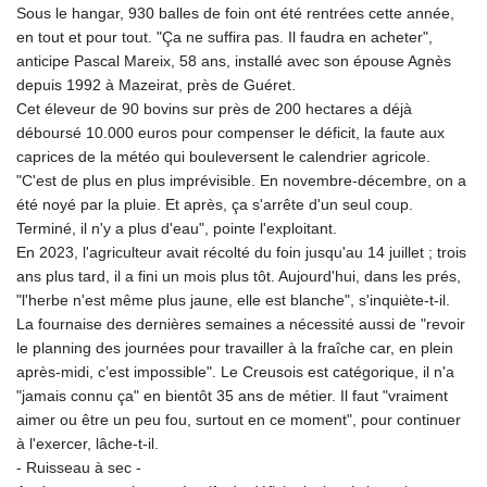
Sous le hangar, 930 balles de foin ont été rentrées cette année,
GYD 241.487115
en tout et pour tout. "Ça ne suffira pas. Il faudra en acheter",
HKD 9.038495
anticipe Pascal Mareix, 58 ans, installé avec son épouse Agnès
HNL 30.937889
depuis 1992 à Mazeirat, près de Guéret.
HRK 7.53374
Cet éleveur de 90 bovins sur près de 200 hectares a déjà
HTG 150.917301
déboursé 10.000 euros pour compenser le déficit, la faute aux
HUF 365.417829
caprices de la météo qui bouleversent le calendrier agricole.
IDR 20663.399096
"C'est de plus en plus imprévisible. En novembre-décembre, on a
ILS 3.465254
été noyé par la pluie. Et après, ça s'arrête d'un seul coup.
IMP 0.855822
Terminé, il n'y a plus d'eau", pointe l'exploitant.
INR 109.88556
En 2023, l'agriculteur avait récolté du foin jusqu'au 14 juillet ; trois
IQD 1512.132406
ans plus tard, il a fini un mois plus tôt. Aujourd'hui, dans les prés,
IRR
"l'herbe n'est même plus jaune, elle est blanche", s'inquiète-t-il.
1584001.909458
La fournaise des dernières semaines a nécessité aussi de "revoir
ISK 142.401223
le planning des journées pour travailler à la fraîche car, en plein
JEP 0.855822
après-midi, c’est impossible". Le Creusois est catégorique, il n'a
JMD 182.968915
"jamais connu ça" en bientôt 35 ans de métier. Il faut "vraiment
JOD 0.81682
aimer ou être un peu fou, surtout en ce moment", pour continuer
JPY 182.476764
à l'exercer, lâche-t-il.
KES 149.050765
- Ruisseau à sec -
KGS 100.753239