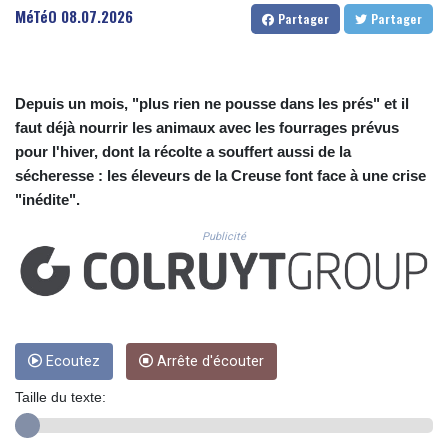
CUC 1.152127
MéTéO
08.07.2026
Partager
Partager
CUP 30.531367
CVE 110.279556
CZK 24.248834
DJF 205.552484
Depuis un mois, "plus rien ne pousse dans les prés" et il
DKK 7.475686
faut déjà nourrir les animaux avec les fourrages prévus
DOP 67.260629
pour l'hiver, dont la récolte a souffert aussi de la
DZD 153.094981
sécheresse : les éleveurs de la Creuse font face à une crise
EGP 57.25311
"inédite".
ERN 17.281906
ETB 186.307243
Publicité
FJD 2.552999
FKP 0.855822
GBP 0.856474
GEL 3.01278
GGP 0.855822
GHS 13.567791
Ecoutez
Arrête d'écouter
GIP 0.855822
Taille du texte:
GMD 85.257004
GNF 10136.986094
GTQ 8.807392