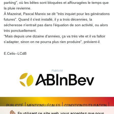
parking", où les bêtes sont bloquées et affouragées le temps que
PLN 4.303828
la pluie revienne.
PYG 6866.085075
À Mazeirat, Pascal Mareix se dit "très inquiet pour les générations
QAR 4.21932
futures". Quand il s'est installé, il y a trois décennies, la
RON 5.255425
sécheresse n'entrait pas dans l'équation de son activité, ou alors
RSD 117.319946
très ponctuellement.
RUB 95.630302
"Mais depuis une dizaine d'années, ça va très vite et il va falloir
RWF 1695.667973
s'adapter, sinon on ne pourra plus rien produire", prévient-il.
SAR 4.324335
SBD 9.295762
E.Celis--LCdB
SCR 16.728727
SDG 691.847008
SEK 10.966931
Publicité
SGD 1.477952
SLE 28.338716
SOS 659.704256
SRD 43.627022
STD 23846.704324
STN 24.503872
SVC 10.099596
PUBLICITÉ
MENTIONS LÉGALES
CONDITION D'UTILISATION
SZL 18.811973
POLITIQUE DE CONFIDENTIALITÉ
En utilisant ce site web, vous acceptez que nous