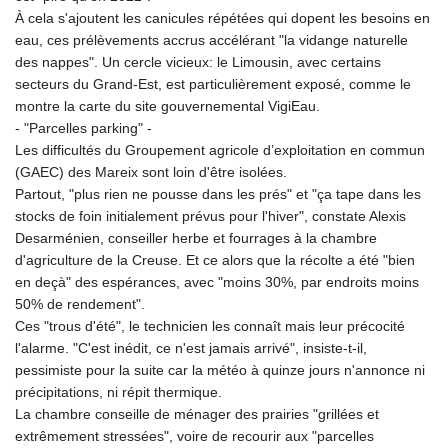
MNT 4142.864879
À cela s'ajoutent les canicules répétées qui dopent les besoins en
MOP 9.326933
eau, ces prélèvements accrus accélérant "la vidange naturelle
MRU 46.275313
des nappes". Un cercle vicieux: le Limousin, avec certains
MUR 54.081038
secteurs du Grand-Est, est particulièrement exposé, comme le
MVR 17.811217
montre la carte du site gouvernemental VigiEau.
MWK 2001.516308
- "Parcelles parking" -
MXN 19.820025
Les difficultés du Groupement agricole d’exploitation en commun
MYR 4.714616
(GAEC) des Mareix sont loin d'être isolées.
MZN 73.622813
Partout, "plus rien ne pousse dans les prés" et "ça tape dans les
NAD 18.827475
stocks de foin initialement prévus pour l'hiver", constate Alexis
NGN 1572.27322
Desarménien, conseiller herbe et fourrages à la chambre
NIO 42.474869
d'agriculture de la Creuse. Et ce alors que la récolte a été "bien
NOK 10.995958
en deçà" des espérances, avec "moins 30%, par endroits moins
NPR 175.761776
50% de rendement".
NZD 1.964521
Ces "trous d'été", le technicien les connaît mais leur précocité
OMR 0.442988
l'alarme. "C'est inédit, ce n'est jamais arrivé", insiste-t-il,
PAB 1.154277
pessimiste pour la suite car la météo à quinze jours n'annonce ni
PEN 3.901717
précipitations, ni répit thermique.
PGK 5.099806
La chambre conseille de ménager des prairies "grillées et
PHP 70.29585
extrêmement stressées", voire de recourir aux "parcelles
PKR 320.457643