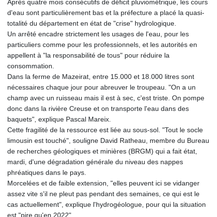
Après quatre mois consécutifs de déficit pluviométrique, les cours
KHR 4682.906821
d'eau sont particulièrement bas et la préfecture a placé la quasi-
KMF 491.958449
totalité du département en état de "crise" hydrologique.
KRW 1636.527559
Un arrêté encadre strictement les usages de l'eau, pour les
KWD 0.356756
particuliers comme pour les professionnels, et les autorités en
KYD 0.961952
appellent à "la responsabilité de tous" pour réduire la
KZT 540.905481
consommation.
LAK 26081.121706
Dans la ferme de Mazeirat, entre 15.000 et 18.000 litres sont
LBP
nécessaires chaque jour pour abreuver le troupeau. "On a un
103366.035355
champ avec un ruisseau mais il est à sec, c'est triste. On pompe
LKR 387.731275
donc dans la rivière Creuse et on transporte l'eau dans des
LRD 208.352023
baquets", explique Pascal Mareix.
LSL 18.827475
Cette fragilité de la ressource est liée au sous-sol. "Tout le socle
LTL 3.401932
limousin est touché", souligne David Ratheau, membre du Bureau
LVL 0.69691
de recherches géologiques et minières (BRGM) qui a fait état,
LYD 7.358163
mardi, d'une dégradation générale du niveau des nappes
MAD 10.769655
phréatiques dans le pays.
MDL 20.084174
Morcelées et de faible extension, "elles peuvent ici se vidanger
MGA 4962.784289
assez vite s'il ne pleut pas pendant des semaines, ce qui est le
MKD 61.534725
cas actuellement", explique l'hydrogéologue, pour qui la situation
MMK 2418.826093
est "pire qu'en 2022".