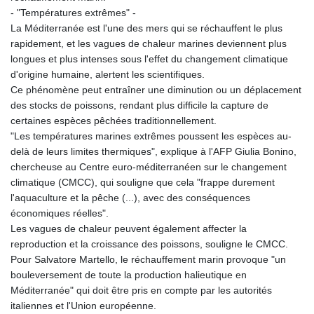
MNT 4157.025473
- "Températures extrêmes" -
MOP 9.319937
La Méditerranée est l'une des mers qui se réchauffent le plus
MRU 46.258492
rapidement, et les vagues de chaleur marines deviennent plus
MUR 54.264829
longues et plus intenses sous l'effet du changement climatique
MVR 17.849421
d'origine humaine, alertent les scientifiques.
MWK 2000.294776
Ce phénomène peut entraîner une diminution ou un déplacement
MXN 19.917441
des stocks de poissons, rendant plus difficile la capture de
MYR 4.722435
certaines espèces pêchées traditionnellement.
MZN 73.836264
"Les températures marines extrêmes poussent les espèces au-
NAD 18.925383
delà de leurs limites thermiques", explique à l'AFP Giulia Bonino,
NGN 1572.905055
chercheuse au Centre euro-méditerranéen sur le changement
NIO 42.454848
climatique (CMCC), qui souligne que cela "frappe durement
NOK 11.010256
l'aquaculture et la pêche (...), avec des conséquences
NPR 175.469896
économiques réelles".
NZD 1.961395
Les vagues de chaleur peuvent également affecter la
OMR 0.444221
reproduction et la croissance des poissons, souligne le CMCC.
PAB 1.153628
Pour Salvatore Martello, le réchauffement marin provoque "un
PEN 3.905142
bouleversement de toute la production halieutique en
PGK 5.172176
Méditerranée" qui doit être pris en compte par les autorités
PHP 70.03013
italiennes et l'Union européenne.
PKR 320.314956