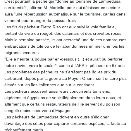
C'est pourtant la pêche qui "donne au tourisme de Lampedusa
KHR 4675.351658
son identité", affirme M. Martello, pour qui délaisser ce secteur
KMF 493.31666
aura "une répercussion automatique sur le tourisme, car les gens
KRW 1638.053175
viennent pour manger du poisson frais".
KWD 0.357244
Les fils du pêcheur Pietro Riso ont eux suivi la voie familiale,
KYD 0.961394
tentant de vivre du rouget, des calamars et des crevettes roses.
KZT 541.347885
Mais la semaine passée, ils ont accroché une de ces nombreuses
LAK 26077.708924
embarcations de tôle ou de fer abandonnées en mer une fois les
LBP
migrants secourus.
103304.008718
"Elle a heurté la poupe par en-dessous (...) et aurait pu perforer
LKR 387.05831
notre navire, voire le couler", confie à l'AFP le pêcheur de 67 ans.
LRD 208.222897
Les problèmes des pêcheurs ne s'arrêtent pas là: les prix du
LSL 18.925383
carburant, dopés par la guerre au Moyen-Orient, sont encore plus
LTL 3.411323
élevés sur les îles italiennes que sur le continent.
LVL 0.698834
Les pêcheurs accusent aussi leurs concurrents tunisiens,
LYD 7.342475
algériens et égyptiens de venir illégalement dans leurs eaux, et
MAD 10.751835
affirment que certains restaurateurs de l'île servent du poisson
MDL 20.043627
congelé moins cher venu d'Espagne.
MGA 4910.290079
Les pêcheurs de Lampedusa doivent en outre s'éloigner
MKD 61.505179
davantage des côtes pour capturer certaines espèces, la faute au
MMK 2425.340128
réchauffement marin.