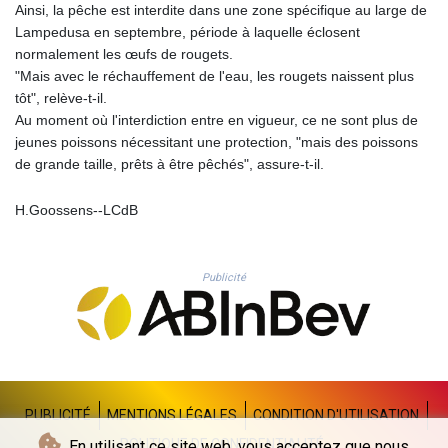
Ainsi, la pêche est interdite dans une zone spécifique au large de
PLN 4.300516
Lampedusa en septembre, période à laquelle éclosent
PYG 6879.634064
normalement les œufs de rougets.
QAR 4.217541
"Mais avec le réchauffement de l'eau, les rougets naissent plus
RON 5.244867
tôt", relève-t-il.
RSD 117.359633
Au moment où l'interdiction entre en vigueur, ce ne sont plus de
RUB 93.554303
jeunes poissons nécessitant une protection, "mais des poissons
RWF 1694.602551
de grande taille, prêts à être pêchés", assure-t-il.
SAR 4.335326
SBD 9.321425
H.Goossens--LCdB
SCR 15.49527
SDG 693.766315
SEK 10.9609
Publicité
SGD 1.47936
SLE 28.429167
SOS 659.267569
SRD 43.518143
STD 23912.536514
STN 24.491365
SVC 10.093791
PUBLICITÉ
MENTIONS LÉGALES
CONDITION D'UTILISATION
SZL 18.909415
POLITIQUE DE CONFIDENTIALITÉ
En utilisant ce site web, vous acceptez que nous