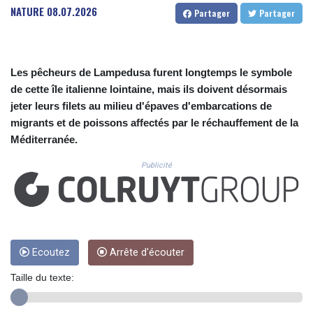
CUC 1.155308
NATURE
08.07.2026
Partager
Partager
CUP 30.615654
CVE 110.229477
CZK 24.187288
DJF 205.419355
Les pêcheurs de Lampedusa furent longtemps le symbole
DKK 7.475378
de cette île italienne lointaine, mais ils doivent désormais
DOP 67.276572
jeter leurs filets au milieu d'épaves d'embarcations de
DZD 153.581966
migrants et de poissons affectés par le réchauffement de la
EGP 57.556847
Méditerranée.
ERN 17.329615
ETB 186.190862
Publicité
FJD 2.553806
FKP 0.858651
GBP 0.857925
GEL 3.021126
GGP 0.858651
GHS 13.525641
Ecoutez
Arrête d'écouter
GIP 0.858651
Taille du texte:
GMD 84.914239
GNF 10132.383874
GTQ 8.799164