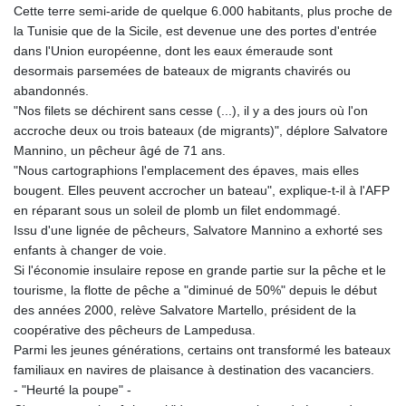
Cette terre semi-aride de quelque 6.000 habitants, plus proche de
GYD 241.32223
la Tunisie que de la Sicile, est devenue une des portes d'entrée
HKD 9.061864
dans l'Union européenne, dont les eaux émeraude sont
HNL 30.919233
desormais parsemées de bateaux de migrants chavirés ou
HRK 7.533413
abandonnés.
HTG 150.826824
"Nos filets se déchirent sans cesse (...), il y a des jours où l'on
HUF 362.202869
accroche deux ou trois bateaux (de migrants)", déplore Salvatore
IDR 20696.181862
Mannino, un pêcheur âgé de 71 ans.
ILS 3.470255
"Nous cartographions l'emplacement des épaves, mais elles
IMP 0.858651
bougent. Elles peuvent accrocher un bateau", explique-t-il à l'AFP
INR 109.822567
en réparant sous un soleil de plomb un filet endommagé.
IQD 1511.219527
Issu d'une lignée de pêcheurs, Salvatore Mannino a exhorté ses
IRR
enfants à changer de voie.
1588317.004451
Si l'économie insulaire repose en grande partie sur la pêche et le
ISK 141.80247
tourisme, la flotte de pêche a "diminué de 50%" depuis le début
JEP 0.858651
des années 2000, relève Salvatore Martello, président de la
JMD 183.31537
coopérative des pêcheurs de Lampedusa.
JOD 0.819133
Parmi les jeunes générations, certains ont transformé les bateaux
JPY 182.194907
familiaux en navires de plaisance à destination des vacanciers.
KES 149.462068
- "Heurté la poupe" -
KGS 101.031383