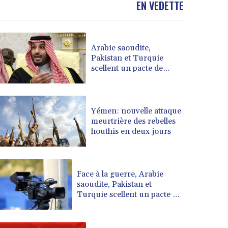
EN VEDETTE
BRL 5.882279
BSD 1.153383
BTN 109.752598
Arabie saoudite,
BWP 15.568217
Pakistan et Turquie
BYN 3.434433
scellent un pacte de
BYR 22609.049164
défense en pleine guerre
BZD 2.319643
au Moyen-Orient
CAD 1.616126
CDF 2606.961815
Yémen: nouvelle attaque
meurtrière des rebelles
CHF 0.934567
houthis en deux jours
CLF 0.026734
CLP 1055.612189
CNY 7.785184
CNH 7.782807
Face à la guerre, Arabie
COP 3648.558379
saoudite, Pakistan et
Turquie scellent un pacte de
CRC 524.321776
défense
CUC 1.153523
CUP 30.568357