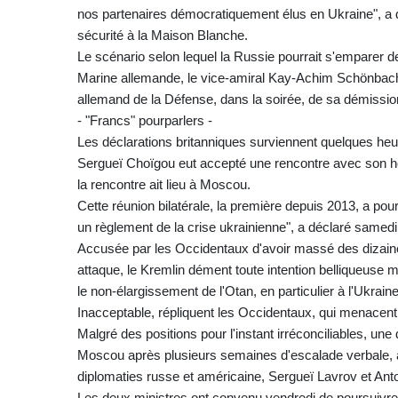
nos partenaires démocratiquement élus en Ukraine", a d
sécurité à la Maison Blanche.
Le scénario selon lequel la Russie pourrait s'emparer de s
Marine allemande, le vice-amiral Kay-Achim Schönbach.
allemand de la Défense, dans la soirée, de sa démissio
- "Francs" pourparlers -
Les déclarations britanniques surviennent quelques he
Sergueï Choïgou eut accepté une rencontre avec son 
la rencontre ait lieu à Moscou.
Cette réunion bilatérale, la première depuis 2013, a pour 
un règlement de la crise ukrainienne", a déclaré samedi
Accusée par les Occidentaux d'avoir massé des dizaines 
attaque, le Kremlin dément toute intention belliqueuse 
le non-élargissement de l'Otan, en particulier à l'Ukraine
Inacceptable, répliquent les Occidentaux, qui menacent
Malgré des positions pour l'instant irréconciliables, un
Moscou après plusieurs semaines d'escalade verbale, à
diplomaties russe et américaine, Sergueï Lavrov et Ant
Les deux ministres ont convenu vendredi de poursuivre 