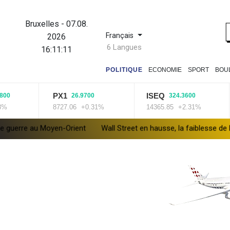
Bruxelles
-
07.08.
Français
2026
6 Langues
16:11:12
POLITIQUE
ECONOMIE
SPORT
BOU
PX1
ISEQ
0
26.9700
324.3600
8727.06
+0.31%
14365.85
+2.31%
e au Moyen-Orient
Wall Street en hausse, la faiblesse de l'emploi 