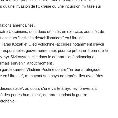
 qu'une invasion de l'Ukraine ou une incursion militaire sur
rmations américaines.
quatre Ukrainiens, dont deux députés en exercice, accusés de
ant leurs "activités déstabilisatrices" en Ukraine.
es Taras Kozak et Oleg Volochine -accusés notamment d'avoir
els responsables gouvernementaux pour se préparer à prendre le
dymyr Sivkovytch, cité dans le communiqué britannique.
rmais survenir "à tout moment".
n garde samedi Vladimir Poutine contre "l'erreur stratégique
usse en Ukraine", menaçant son pays de représailles avec "des
 désescalade", au cours d'une visite à Sydney, prévenant
 et à des pertes humaines", comme pendant la guerre
étchénie.