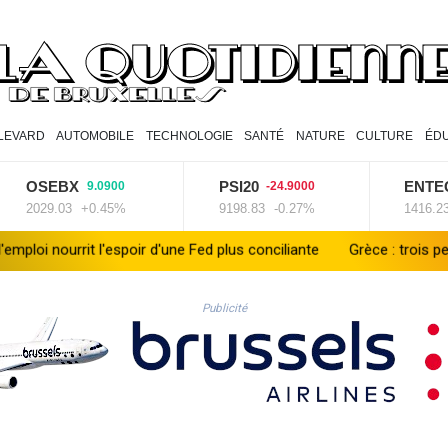
LEVARD
AUTOMOBILE
TECHNOLOGIE
SANTÉ
NATURE
CULTURE
ÉD
OSEBX
PSI20
ENTEC
9.0900
-24.9000
2029.03
+0.45%
9198.83
-0.27%
1416.23
-
nourrit l'espoir d'une Fed plus conciliante
Grèce : trois personnes
Publicité