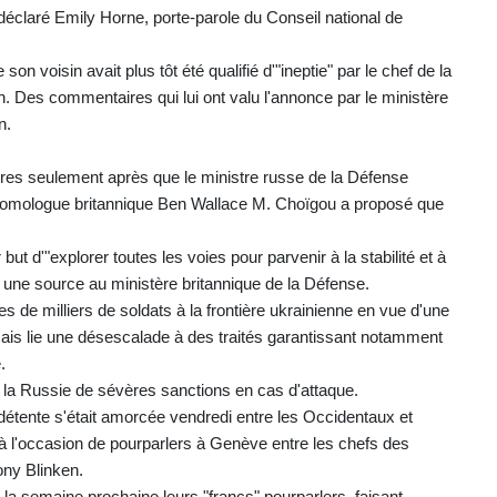
éclaré Emily Horne, porte-parole du Conseil national de
on voisin avait plus tôt été qualifié d'"ineptie" par le chef de la
 Des commentaires qui lui ont valu l'annonce par le ministère
n.
ures seulement après que le ministre russe de la Défense
homologue britannique Ben Wallace M. Choïgou a proposé que
but d'"explorer toutes les voies pour parvenir à la stabilité et à
 une source au ministère britannique de la Défense.
de milliers de soldats à la frontière ukrainienne en vue d'une
mais lie une désescalade à des traités garantissant notamment
.
 la Russie de sévères sanctions en cas d'attaque.
e détente s'était amorcée vendredi entre les Occidentaux et
 l'occasion de pourparlers à Genève entre les chefs des
ony Blinken.
la semaine prochaine leurs "francs" pourparlers, faisant