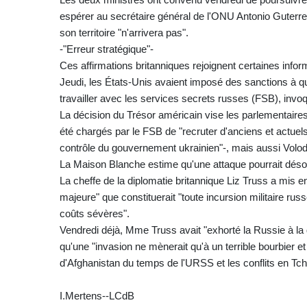
espérer au secrétaire général de l'ONU Antonio Guterres
son territoire "n'arrivera pas".
-"Erreur stratégique"-
Ces affirmations britanniques rejoignent certaines info
Jeudi, les États-Unis avaient imposé des sanctions à 
travailler avec les services secrets russes (FSB), invoqu
La décision du Trésor américain vise les parlementair
été chargés par le FSB de "recruter d'anciens et actu
contrôle du gouvernement ukrainien"-, mais aussi Volo
La Maison Blanche estime qu'une attaque pourrait déso
La cheffe de la diplomatie britannique Liz Truss a mis e
majeure" que constituerait "toute incursion militaire r
coûts sévères".
Vendredi déjà, Mme Truss avait "exhorté la Russie à la
qu'une "invasion ne mènerait qu'à un terrible bourbier
d'Afghanistan du temps de l'URSS et les conflits en Tch
I.Mertens--LCdB