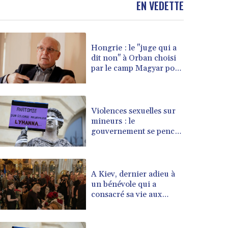
EN VEDETTE
BOB 13.69983
BRL 5.876989
BSD 1.152686
BTN 109.688637
Hongrie : le "juge qui a
BWP 15.558807
dit non" à Orban choisi
BYN 3.432357
par le camp Magyar pour
BYR 22660.258427
devenir président
BZD 2.318271
CAD 1.61333
Violences sexuelles sur
CDF 2615.761404
mineurs : le
CHF 0.934181
gouvernement se penche
CLF 0.026836
sur les défaillances des
CLP 1056.199727
enquêtes
CNY 7.801146
A Kiev, dernier adieu à
CNH 7.796152
un bénévole qui a
COP 3633.55485
consacré sa vie aux
CRC 523.993489
morts
CUC 1.156136
CUP 30.637594