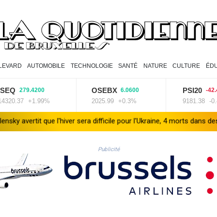
LEVARD
AUTOMOBILE
TECHNOLOGIE
SANTÉ
NATURE
CULTURE
ÉD
OSEBX
PSI20
79.4200
6.0600
-42.4300
+1.99%
2025.99
+0.3%
9181.38
-0.46%
ver sera difficile pour l'Ukraine, 4 morts dans des frappes dans la rég
Publicité