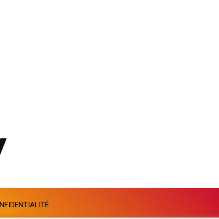
PGK 5.093937
PHP 70.183258
PKR 320.014324
PLN 4.299905
PYG 6853.914834
QAR 4.213648
RON 5.244583
RSD 117.338542
RUB 94.679224
RWF 1694.978938
SAR 4.345489
SBD 9.325039
SCR 16.705092
SDG 694.263698
SEK 10.961095
SGD 1.477661
SLE 28.445176
NFIDENTIALITÉ
SOS 658.791814