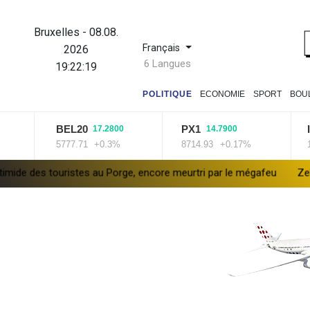
Bruxelles
-
08.08.
Français
2026
6 Langues
19:22:20
POLITIQUE
ECONOMIE
SPORT
BOU
BEL20
PX1
ISEQ
17.2800
14.7900
2
5777.71
+0.3%
8714.93
+0.17%
14320.37
au Porge, encore meurtri par le mégafeu
Zelensky avertit que l'hi