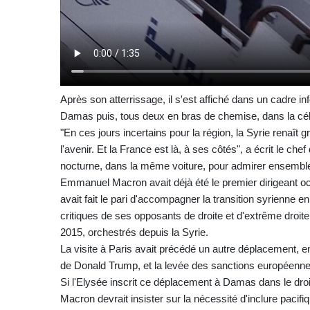
Après son atterrissage, il s'est affiché dans un cadre i
Damas puis, tous deux en bras de chemise, dans la
"En ces jours incertains pour la région, la Syrie renaît 
l'avenir. Et la France est là, à ses côtés", a écrit le chef
nocturne, dans la même voiture, pour admirer ensemble 
Emmanuel Macron avait déjà été le premier dirigeant occ
avait fait le pari d'accompagner la transition syrienne en
critiques de ses opposants de droite et d'extrême droit
2015, orchestrés depuis la Syrie.
La visite à Paris avait précédé un autre déplacement, e
de Donald Trump, et la levée des sanctions européennes
Si l'Elysée inscrit ce déplacement à Damas dans le droit
Macron devrait insister sur la nécessité d'inclure pacif