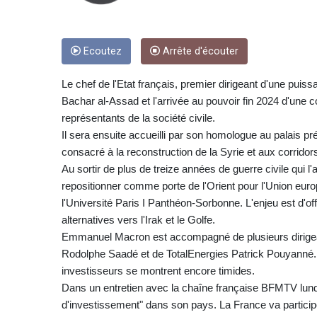
Ecoutez
Arrête d'écouter
Le chef de l'Etat français, premier dirigeant d'une puis
Bachar al-Assad et l'arrivée au pouvoir fin 2024 d'une co
représentants de la société civile.
Il sera ensuite accueilli par son homologue au palais p
consacré à la reconstruction de la Syrie et aux corridor
Au sortir de plus de treize années de guerre civile qui l'
repositionner comme porte de l'Orient pour l'Union euro
l'Université Paris I Panthéon-Sorbonne. L'enjeu est d'off
alternatives vers l'Irak et le Golfe.
Emmanuel Macron est accompagné de plusieurs dirige
Rodolphe Saadé et de TotalEnergies Patrick Pouyanné.
investisseurs se montrent encore timides.
Dans un entretien avec la chaîne française BFMTV lund
d'investissement" dans son pays. La France va participe