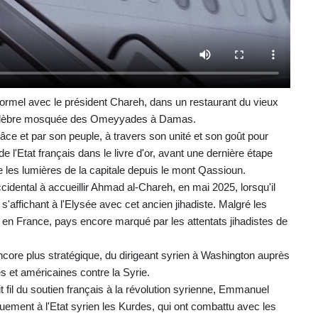
nformel avec le président Chareh, dans un restaurant du vieux
 célèbre mosquée des Omeyyades à Damas.
grâce et par son peuple, à travers son unité et son goût pour
 de l'Etat français dans le livre d'or, avant une dernière étape
les lumières de la capitale depuis le mont Qassioun.
idental à accueillir Ahmad al-Chareh, en mai 2025, lorsqu'il
 s'affichant à l'Elysée avec cet ancien jihadiste. Malgré les
e en France, pays encore marqué par les attentats jihadistes de
ncore plus stratégique, du dirigeant syrien à Washington auprès
 et américaines contre la Syrie.
 fil du soutien français à la révolution syrienne, Emmanuel
iquement à l'Etat syrien les Kurdes, qui ont combattu avec les