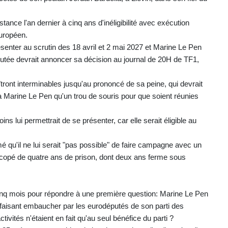
nce l'an dernier à cinq ans d'inéligibilité avec exécution
uropéen.
senter au scrutin des 18 avril et 2 mai 2027 et Marine Le Pen
putée devrait annoncer sa décision au journal de 20H de TF1,
tront interminables jusqu'au prononcé de sa peine, qui devrait
ra à Marine Le Pen qu'un trou de souris pour que soient réunies
ns lui permettrait de se présenter, car elle serait éligible au
mé qu'il ne lui serait "pas possible" de faire campagne avec un
 écopé de quatre ans de prison, dont deux ans ferme sous
 cinq mois pour répondre à une première question: Marine Le Pen
 faisant embaucher par les eurodéputés de son parti des
ivités n'étaient en fait qu'au seul bénéfice du parti ?