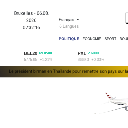
Bruxelles
-
06.08.
Français
2026
6 Langues
07:32:17
POLITIQUE
ECONOMIE
SPORT
BOU
BEL20
PX1
ISEQ
69.0500
2.6000
5775.95
+1.21%
8669.3
+0.03%
14016.
irman en Thaïlande pour remettre son pays sur la scène diplomatiqu