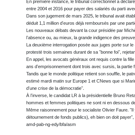
En première instance, le tribunal correctionnel a décl
entre 2004 et 2016 pour payer des salariés du parti avec
Dans son jugement de mars 2025, le tribunal avait établi
déduit 1,1 million d'euros déjà remboursés par une part
Les nouveaux débats devant la cour présidée par Mich
l'absence ou, au mieux, la grande indigence des preuve
La deuxième interrogation posée aux juges porte sur le
protesté trois semaines durant de sa "bonne foi", rejeta
En appel, les avocats généraux ont requis contre la fille
ans d'emprisonnement dont trois avec sursis, la partie
Tandis que le monde politique retient son souffle, le p
estimé mardi matin sur Europe 1 et CNews que si Marine
d'une crise de la démocratie".
À l'inverse, le candidat LR à la présidentielle Bruno
hommes et femmes politiques ne sont ni en dessous des 
Même raisonnement pour le socialiste Olivier Faure. "Il
détournement de fonds publics), eh bien on doit payer", a
amd-pab-ng-edy/bfa/asm