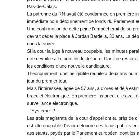
Pas-de-Calais.
La patronne du RN avait été condamnée en première insta
immédiate pour détournement de fonds du Parlement e
Une confirmation de cette peine l'empêcherait de se pré
devrait céder la place à Jordan Bardella, 30 ans. La dé
dans la soirée.
Si la cour la juge à nouveau coupable, les minutes paraî
être dévoilée à la toute fin du délibéré. Car il ne reste
les conditions d'une nouvelle candidature.
Théoriquement, une inéligibilité réduite à deux ans ou moi
jour du premier tour.
Mais l'intéressée, âgée de 57 ans, a d'ores et déjà esti
bracelet électronique. En première instance, elle avait
surveillance électronique.
- "Système" ? -
Les trois magistrats de la cour d'appel ont eu près de
est-elle coupable d'avoir détourné des fonds publics en
assistants, payés par le Parlement européen, dont les act