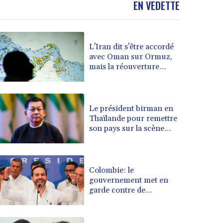
EN VEDETTE
BOB 14.010485
BRL 5.937698
BSD 1.153603
BTN 109.671657
L'Iran dit s'être accordé
avec Oman sur Ormuz,
BWP 15.643552
mais la réouverture
BYN 3.4119
dépendra de Washington
BYR 22644.030618
BZD 2.320142
CAD 1.618476
Le président birman en
CDF 2612.150446
Thaïlande pour remettre
son pays sur la scène
CHF 0.931709
diplomatique
CLF 0.026743
CLP 1055.974029
CNY 7.798053
Colombie: le
CNH 7.795213
gouvernement met en
COP 3676.986215
garde contre de
possibles "actes
CRC 523.120097
terroristes" lors de
CUC 1.155308
l'investiture du président