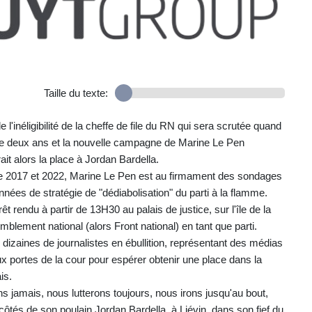
Taille du texte:
l'inéligibilité de la cheffe de file du RN qui sera scrutée quand
s de deux ans et la nouvelle campagne de Marine Le Pen
t alors la place à Jordan Bardella.
de 2017 et 2022, Marine Le Pen est au firmament des sondages
es de stratégie de "dédiabolisation" du parti à la flamme.
êt rendu à partir de 13H30 au palais de justice, sur l'île de la
mblement national (alors Front national) en tant que parti.
dizaines de journalistes en ébullition, représentant des médias
ux portes de la cour pour espérer obtenir une place dans la
is.
s jamais, nous lutterons toujours, nous irons jusqu'au bout,
côtés de son poulain Jordan Bardella, à Liévin, dans son fief du