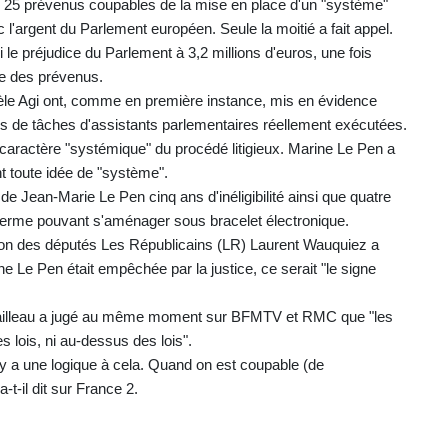
aré 25 prévenus coupables de la mise en place d'un "système"
 l'argent du Parlement européen. Seule la moitié a fait appel.
 le préjudice du Parlement à 3,2 millions d'euros, une fois
ie des prévenus.
èle Agi ont, comme en première instance, mis en évidence
s de tâches d'assistants parlementaires réellement exécutées.
 caractère "systémique" du procédé litigieux. Marine Le Pen a
nt toute idée de "système".
 de Jean-Marie Le Pen cinq ans d'inéligibilité ainsi que quatre
 ferme pouvant s'aménager sous bracelet électronique.
atron des députés Les Républicains (LR) Laurent Wauquiez a
 Le Pen était empêchée par la justice, ce serait "le signe
 Retailleau a jugé au même moment sur BFMTV et RMC que "les
lois, ni au-dessus des lois".
 y a une logique à cela. Quand on est coupable (de
-t-il dit sur France 2.