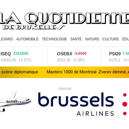
LEVARD
AUTOMOBILE
TECHNOLOGIE
SANTÉ
NATURE
CULTURE
ÉD
OSEBX
PSI20
216.6500
-5.6500
7.3400
28
+1.57%
2013.36
-0.28%
9176.1
+0.08%
e
Masters 1000 de Montréal: Zverev éliminé, Auger-Aliassime for
Publicité