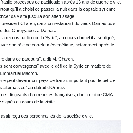
ragile processus de pacification après 13 ans de guerre civile.
rtout qu'il a choisi de passer la nuit dans la capitale syrienne
oncer sa visite jusqu'à son atterrissage.
 le président Chareh, dans un restaurant du vieux Damas puis,
quée des Omeyyades à Damas.
la reconstruction de la Syrie", au cours duquel il a souligné,
uver son rôle de carrefour énergétique, notamment après le
.
re dans ce parcours", a dit M. Chareh.
es sont convergents" avec le défi de la Syrie en matière de
rmé Emmanuel Macron.
ie peut devenir un "pays de transit important pour le pétrole
es alternatives" au détroit d'Ormuz.
 dirigeants d'entreprises françaises, dont celui de CMA-
signés au cours de la visite.
ait reçu des personnalités de la société civile.