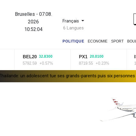
Bruxelles
-
07.08.
Français
2026
6 Langues
10:52:05
POLITIQUE
ECONOMIE
SPORT
BOU
BEL20
PX1
ISEQ
32.8300
20.0100
21
5792.59
+0.57%
8719.55
+0.23%
14258.12
ent tue ses grands-parents puis six personnes dans son lycée
Gr