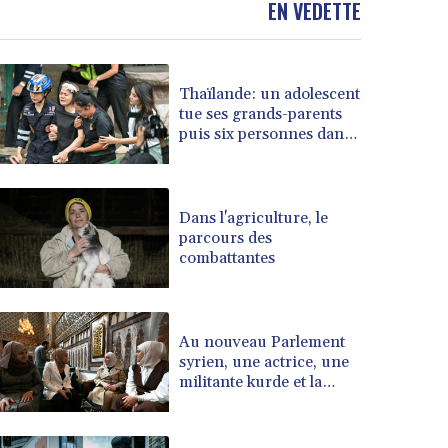
BOB 13.962133
EN VEDETTE
BRL 5.888365
BSD 1.154364
BTN 109.858653
Thaïlande: un adolescent
BWP 15.612571
tue ses grands-parents
BYN 3.417782
puis six personnes dans
BYR 22583.287906
son lycée
BZD 2.321631
CAD 1.616319
Dans l'agriculture, le
CDF 2603.991686
parcours des
CHF 0.936072
combattantes
CLF 0.026726
CLP 1055.284416
CNY 7.776313
Au nouveau Parlement
CNH 7.773295
syrien, une actrice, une
COP 3641.393866
militante kurde et la
CRC 525.120121
veuve d'un jihadiste
CUC 1.152209
CUP 30.533527