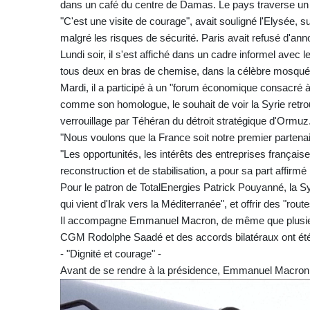
dans un café du centre de Damas. Le pays traverse un f
"C'est une visite de courage", avait souligné l'Elysée, su
malgré les risques de sécurité. Paris avait refusé d'ann
Lundi soir, il s'est affiché dans un cadre informel avec
tous deux en bras de chemise, dans la célèbre mos
Mardi, il a participé à un "forum économique consacré à 
comme son homologue, le souhait de voir la Syrie retro
verrouillage par Téhéran du détroit stratégique d'Ormuz
"Nous voulons que la France soit notre premier partenai
"Les opportunités, les intérêts des entreprises français
reconstruction et de stabilisation, a pour sa part affi
Pour le patron de TotalEnergies Patrick Pouyanné, la Syr
qui vient d'Irak vers la Méditerranée", et offrir des "rout
Il accompagne Emmanuel Macron, de même que plusieurs
CGM Rodolphe Saadé et des accords bilatéraux ont été 
- "Dignité et courage" -
Avant de se rendre à la présidence, Emmanuel Macron av