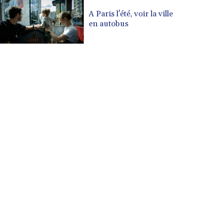
CVE 110.287357
A Paris l'été, voir la ville
CZK 24.243908
en autobus
DJF 205.567023
DKK 7.475736
DOP 67.265387
DZD 153.102878
EGP 57.247371
ERN 17.283128
ETB 186.320421
FJD 2.552604
FKP 0.856369
GBP 0.856512
GEL 3.013019
GGP 0.856369
GHS 13.568751
GIP 0.856369
GMD 85.263702
GNF 10137.703095
GTQ 8.808015