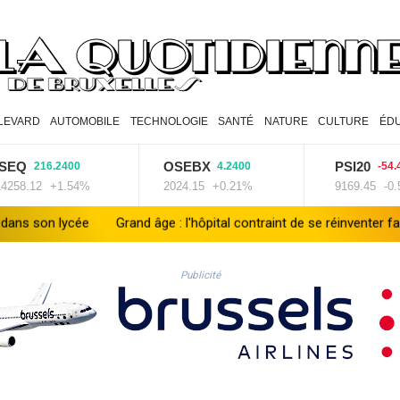
LEVARD
AUTOMOBILE
TECHNOLOGIE
SANTÉ
NATURE
CULTURE
ÉD
OSEBX
PSI20
6.2400
4.2400
-54.4200
+1.54%
2024.15
+0.21%
9169.45
-0.59%
and âge : l'hôpital contraint de se réinventer face au défi du vieilliss
Publicité