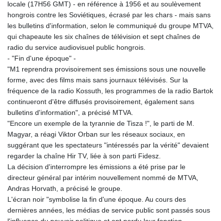
locale (17H56 GMT) - en référence à 1956 et au soulèvement
KHR 4670.680341
hongrois contre les Soviétiques, écrasé par les chars - mais sans
KMF 492.015232
les bulletins d'information, selon le communiqué du groupe MTVA,
KRW 1639.987341
qui chapeaute les six chaînes de télévision et sept chaînes de
KWD 0.35682
radio du service audiovisuel public hongrois.
KYD 0.960029
- "Fin d'une époque" -
KZT 539.828682
"M1 reprendra provisoirement ses émissions sous une nouvelle
LAK 26043.936302
forme, avec des films mais sans journaux télévisés. Sur la
LBP
fréquence de la radio Kossuth, les programmes de la radio Bartok
103184.797064
continueront d'être diffusés provisoirement, également sans
LKR 386.957729
bulletins d'information", a précisé MTVA.
LRD 209.279064
"Encore un exemple de la tyrannie de Tisza !", le parti de M.
LSL 18.827806
Magyar, a réagi Viktor Orban sur les réseaux sociaux, en
LTL 3.402321
suggérant que les spectateurs "intéressés par la vérité" devaient
LVL 0.69699
regarder la chaîne Hir TV, liée à son parti Fidesz.
LYD 7.340045
La décision d'interrompre les émissions a été prise par le
MAD 10.750001
directeur général par intérim nouvellement nommé de MTVA,
MDL 20.044018
Andras Horvath, a précisé le groupe.
MGA 4952.861796
L'écran noir "symbolise la fin d'une époque. Au cours des
MKD 61.416684
dernières années, les médias de service public sont passés sous
MMK 2419.103149
l'influence du pouvoir politique et ont perdu leur fonction