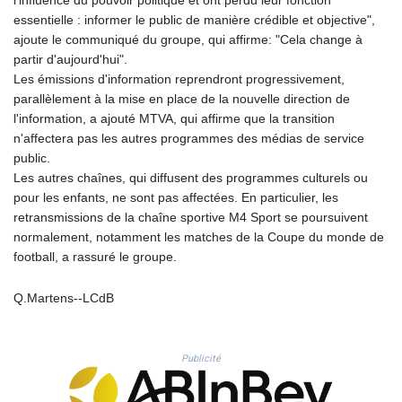
MNT 4143.339409
essentielle : informer le public de manière crédible et objective",
MOP 9.308326
ajoute le communiqué du groupe, qui affirme: "Cela change à
MRU 46.207516
partir d'aujourd'hui".
MUR 54.086968
Les émissions d'information reprendront progressivement,
MVR 17.813958
parallèlement à la mise en place de la nouvelle direction de
MWK 2000.321571
l'information, a ajouté MTVA, qui affirme que la transition
MXN 19.83706
n'affectera pas les autres programmes des médias de service
MYR 4.71378
public.
MZN 73.632591
Les autres chaînes, qui diffusent des programmes culturels ou
NAD 18.827541
pour les enfants, ne sont pas affectées. En particulier, les
NGN 1570.402299
retransmissions de la chaîne sportive M4 Sport se poursuivent
NIO 42.391969
normalement, notamment les matches de la Coupe du monde de
NOK 10.992437
football, a rassuré le groupe.
NPR 175.409602
NZD 1.963014
OMR 0.443005
Q.Martens--LCdB
PAB 1.15197
PEN 3.893932
PGK 5.089632
Publicité
PHP 70.046151
PKR 319.818312