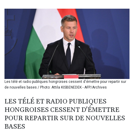
BIF 3445.254535
BMD 1.152259
BND 1.477175
BOB 13.933413
BRL 5.903372
BSD 1.151975
BTN 109.6322
BWP 15.580254
BYN 3.410707
BYR 22584.277216
BZD 2.316825
CAD 1.614833
Les télé et radio publiques hongroises cessent d'émettre pour repartir sur
CDF 2604.104891
de nouvelles bases / Photo: Attila KISBENEDEK - AFP/Archives
CHF 0.93644
CLF 0.026727
LES TÉLÉ ET RADIO PUBLIQUES
CLP 1055.331441
HONGROISES CESSENT D'ÉMETTRE
CNY 7.776654
CNH 7.777391
POUR REPARTIR SUR DE NOUVELLES
COP 3641.26532
BASES
CRC 524.003635