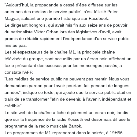
"Aujourd'hui, la propagande a cessé d'être diffusée sur les
GYD 241.004293
antennes des médias de service public", s'est félicité Peter
HKD 9.038838
Magyar, saluant une journée historique sur Facebook.
HNL 30.876033
Le dirigeant hongrois, qui avait mis fin aux seize ans de pouvoir
HRK 7.53416
du nationaliste Viktor Orban lors des législatives d'avril, avait
HTG 150.622097
promis de rétablir rapidement l'indépendance d'un service public
HUF 365.116225
mis au pas.
IDR 20639.263954
Les téléspectateurs de la chaîne M1, la principale chaîne
ILS 3.465652
télévisée du groupe, sont accueillis par un écran noir, affichant un
IMP 0.85592
texte présentant des excuses pour les mensonges passés, a
INR 109.826937
constaté l'AFP.
IQD 1510.035474
"Les médias de service public ne peuvent pas mentir. Nous vous
IRR
demandons pardon pour l'avoir pourtant fait pendant de longues
1584183.343658
années", indique ce texte, qui ajoute que le service public était en
ISK 142.412461
train de se transformer "afin de devenir, à l'avenir, indépendant et
JEP 0.85592
crédible".
JMD 182.603882
Le site web de la chaîne affiche également un écran noir, tandis
JOD 0.816933
que sur la fréquence de la radio Kossuth est désormais diffusé le
JPY 182.568546
programme de la radio musicale Bartok.
KES 149.07919
Les programmes de M1 reprendront dans la soirée, à 19H56
KGS 100.76524