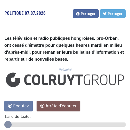
CUC 1.152259
CUP 30.534865
POLITIQUE
07.07.2026
Partager
Partager
CVE 110.789694
CZK 24.243646
DJF 204.779294
DKK 7.474936
Les télévision et radio publiques hongroises, pro-Orban,
DOP 67.163917
ont cessé d'émettre pour quelques heures mardi en milieu
DZD 153.33232
d'après-midi, pour remanier leurs bulletins d'information et
EGP 57.257824
ERN 17.283886
repartir sur de nouvelles bases.
ETB 185.933939
Publicité
FJD 2.552144
FKP 0.85592
GBP 0.856301
GEL 3.013175
GGP 0.85592
GHS 13.521816
Ecoutez
Arrête d'écouter
GIP 0.85592
GMD 85.266887
Taille du texte:
GNF 10116.834102
GTQ 8.789821