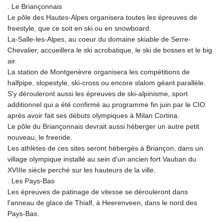
MNT 4150.898625
. Le Briançonnais
MOP 9.312302
Le pôle des Hautes-Alpes organisera toutes les épreuves de
MRU 46.220597
freestyle, que ce soit en ski ou en snowboard.
MUR 54.185979
La-Salle-les-Alpes, au coeur du domaine skiable de Serre-
MVR 17.834424
Chevalier, accueillera le ski acrobatique, le ski de bosses et le big
MWK 1998.656128
air.
MXN 19.918699
La station de Montgenèvre organisera les compétitions de
MYR 4.720872
halfpipe, slopestyle, ski-cross ou encore slalom géant parallèle.
MZN 73.775025
S'y dérouleront aussi les épreuves de ski-alpinisme, sport
NAD 18.909879
additionnel qui a été confirmé au programme fin juin par le CIO
NGN 1571.535555
après avoir fait ses débuts olympiques à Milan Cortina.
NIO 42.420069
Le pôle du Briançonnais devrait aussi héberger un autre petit
NOK 11.004093
nouveau, le freeride.
NPR 175.32615
Les athlètes de ces sites seront hébergés à Briançon, dans un
NZD 1.964048
village olympique installé au sein d'un ancien fort Vauban du
OMR 0.443836
XVIIIe siècle perché sur les hauteurs de la ville.
PAB 1.152683
. Les Pays-Bas
PEN 3.901942
Les épreuves de patinage de vitesse se dérouleront dans
PGK 5.167939
l'anneau de glace de Thialf, à Heerenveen, dans le nord des
PHP 70.252174
Pays-Bas.
PKR 320.052553