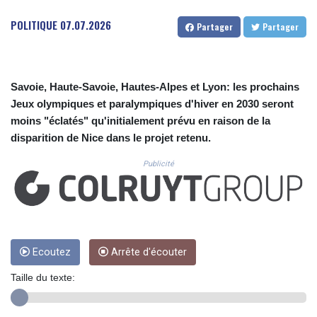
CUC 1.154361
CUP 30.590573
POLITIQUE
07.07.2026
Partager
Partager
CVE 110.139177
CZK 24.180463
DJF 205.251075
DKK 7.475355
Savoie, Haute-Savoie, Hautes-Alpes et Lyon: les prochains
DOP 67.221459
Jeux olympiques et paralympiques d'hiver en 2030 seront
DZD 153.497698
moins "éclatés" qu'initialement prévu en raison de la
EGP 57.432011
disparition de Nice dans le projet retenu.
ERN 17.315419
ETB 186.038334
Publicité
FJD 2.553967
FKP 0.857481
GBP 0.857373
GEL 3.018718
GGP 0.857481
GHS 13.514561
Ecoutez
Arrête d'écouter
GIP 0.857481
Taille du texte:
GMD 84.845162
GNF 10124.083393
GTQ 8.791956