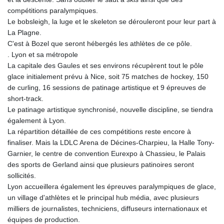
KHR 4671.521595
compétitions paralympiques.
KMF 492.911771
Le bobsleigh, la luge et le skeleton se dérouleront pour leur part à
KRW 1644.468592
La Plagne.
KWD 0.356651
C'est à Bozel que seront hébergés les athlètes de ce pôle.
KYD 0.960607
. Lyon et sa métropole
KZT 540.904411
La capitale des Gaules et ses environs récupèrent tout le pôle
LAK 26056.345982
glace initialement prévu à Nice, soit 75 matches de hockey, 150
LBP
de curling, 16 sessions de patinage artistique et 9 épreuves de
103219.381749
short-track.
LKR 386.741231
Le patinage artistique synchronisé, nouvelle discipline, se tiendra
LRD 208.05232
également à Lyon.
LSL 18.909879
La répartition détaillée de ces compétitions reste encore à
LTL 3.408529
finaliser. Mais la LDLC Arena de Décines-Charpieu, la Halle Tony-
LVL 0.698261
Garnier, le centre de convention Eurexpo à Chassieu, le Palais
LYD 7.33646
des sports de Gerland ainsi que plusieurs patinoires seront
MAD 10.743027
sollicités.
MDL 20.027208
Lyon accueillera également les épreuves paralympiques de glace,
MGA 4906.267554
un village d'athlètes et le principal hub média, avec plusieurs
MKD 61.454794
milliers de journalistes, techniciens, diffuseurs internationaux et
MMK 2423.516623
équipes de production.