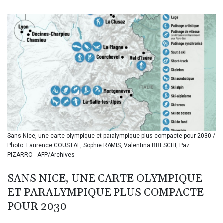
BIF 3439.426093
BMD 1.154361
BND 1.477992
BOB 13.999007
BRL 5.913559
BSD 1.152658
BTN 109.581813
BWP 15.630737
BYN 3.409105
BYR 22625.480557
BZD 2.318242
CAD 1.617168
Sans Nice, une carte olympique et paralympique plus compacte pour 2030 /
CDF 2610.011457
Photo: Laurence COUSTAL, Sophie RAMIS, Valentina BRESCHI, Paz
CHF 0.933353
PIZARRO - AFP/Archives
CLF 0.026721
CLP 1055.109333
SANS NICE, UNE CARTE OLYMPIQUE
CNY 7.79265
ET PARALYMPIQUE PLUS COMPACTE
CNH 7.791546
COP 3673.881667
POUR 2030
CRC 522.691555