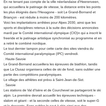
En ne tenant pas compte de la ville néerlandaise d'Heerenveen,
GYD 241.124538
qui accueillera le patinage de vitesse, la distance entre les points
HKD 9.054775
les plus éloignés dans l'Hexagone - soit Le Grand-Bornand et
HNL 30.893904
Briançon - est réduite à moins de 200 kilomètres.
HRK 7.535207
Voici les implantations arrêtées pour Alpes 2030, ainsi que les
HTG 150.703267
sports et disciplines retenus à la suite des décisions annoncées
HUF 363.227272
mardi par le Comité international olympique (CIO)n qui a inscrit le
IDR 20683.84493
freeride et le patinage artistique synchronisé au programme et en
ILS 3.477857
a retiré le combiné nordique.
IMP 0.857481
Le tout dernier tampon pour cette carte des sites viendra du
INR 109.853402
Comité international paralympique (IPC) vendredi.
IQD 1509.981531
. Haute-Savoie
IRR
Le Grand-Bornand accueillera les épreuves de biathlon, tandis
1587015.850814
que La Clusaz organisera celles de ski de fond, sans oublier une
ISK 141.789703
partie des compétitions paralympiques.
JEP 0.857481
Le village des athlètes est prévu à Saint-Jean-de-Sixt.
JMD 183.165198
. Savoie
JOD 0.818473
Les stations de Val d'Isère et de Courchevel se partageront le ski
JPY 182.195114
alpin. La première devrait accueillir les épreuves techniques -
KES 149.373012
slalom et géant - et la seconde celles de vitesse, soit le super-G
KGS 100.948559
et la descente. Sans oublier le saut à skis ainsi que des