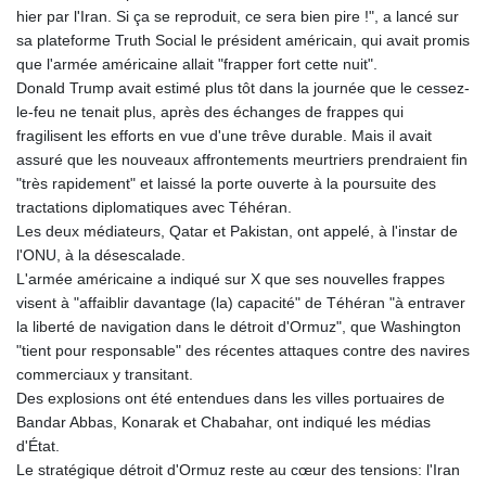
hier par l'Iran. Si ça se reproduit, ce sera bien pire !", a lancé sur
GYD 241.157003
sa plateforme Truth Social le président américain, qui avait promis
HKD 9.067746
que l'armée américaine allait "frapper fort cette nuit".
HNL 30.895616
Donald Trump avait estimé plus tôt dans la journée que le cessez-
HRK 7.536622
le-feu ne tenait plus, après des échanges de frappes qui
HTG 150.718127
fragilisent les efforts en vue d'une trêve durable. Mais il avait
HUF 363.096405
assuré que les nouveaux affrontements meurtriers prendraient fin
IDR 20580.370421
"très rapidement" et laissé la porte ouverte à la poursuite des
ILS 3.468234
tractations diplomatiques avec Téhéran.
IMP 0.8566
Les deux médiateurs, Qatar et Pakistan, ont appelé, à l'instar de
INR 110.076256
l'ONU, à la désescalade.
IQD 1509.981237
L'armée américaine a indiqué sur X que ses nouvelles frappes
IRR
visent à "affaiblir davantage (la) capacité" de Téhéran "à entraver
1590322.371805
la liberté de navigation dans le détroit d'Ormuz", que Washington
ISK 142.598215
"tient pour responsable" des récentes attaques contre des navires
JEP 0.8566
commerciaux y transitant.
JMD 183.057725
Des explosions ont été entendues dans les villes portuaires de
JOD 0.819746
Bandar Abbas, Konarak et Chabahar, ont indiqué les médias
JPY 182.445186
d'État.
KES 149.158147
Le stratégique détroit d'Ormuz reste au cœur des tensions: l'Iran
KGS 101.104505