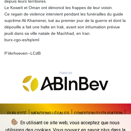
depuis leurs territoires.
THB 38.210709
Le Koweït et Oman ont dénoncé les frappes de leur voisin.
TJS 10.633568
Ce regain de violence intervient pendant les funérailles du guide
TMT 4.058036
suprême Ali Khamenei, tué au premier jour de la guerre et dont la
TND 3.386358
dépouille a fait une halte en Irak, avant son inhumation prévue
TRY 55.144784
jeudi dans sa ville natale de Machhad, en Iran.
TTD 7.812903
burx-cgo-es/tq/eml
TWD 37.286072
TZS 3051.762079
P.Verhoeven--LCdB
UAH 51.625959
UGX 4293.946644
USD 1.156136
UYU 46.399423
Publicité
UZS 13785.828699
VES 873.763846
VND 30295.956222
VUV 138.059733
WST 3.160483
XAF 655.948849
PUBLICITÉ
MENTIONS LÉGALES
CONDITION D'UTILISATION
XAG 0.018188
POLITIQUE DE CONFIDENTIALITÉ
En utilisant ce site web, vous acceptez que nous
XAU 0.000266
utilisions des cookies. Vous pouvez en savoir plus dans la
XCD 3.124515