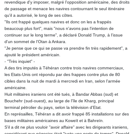
revendique d'y imposer, malgré l'opposition américaine, des droits
KHR 4681.941823
de passage et menace les navires contournant le seul itinéraire
KMF 492.514185
qu'il a autorisé, le long de ses côtes.
KRW 1627.712241
"Ils ont frappé quelques navires et donc on les a frappés
KWD 0.356853
beaucoup plus fort", mais "nous n'avons pas l'intention de
KYD 0.960588
continuer sur le long terme", a déclaré Donald Trump, à l'issue
KZT 540.233287
d'un sommet de l'Otan à Ankara.
LAK 26025.676609
"Je pense que ce qui se passe va prendre fin très rapidement", a
LBP
ajouté le président américain.
103223.017367
- "Très inquiet" -
LKR 386.635196
A des tirs imputés à Téhéran contre trois navires commerciaux,
LRD 208.057415
les Etats-Unis ont répondu par des frappes contre plus de 80
LSL 18.726567
cibles dans la nuit de mardi à mercredi en Iran, selon l'armée
LTL 3.413768
américaine.
LVL 0.699335
Huit militaires iraniens ont été tués, à Bandar Abbas (sud) et
LYD 7.331909
Bouchehr (sud-ouest), au large de l'île de Kharg, principal
MAD 10.743067
terminal pétrolier du pays, selon la télévision d'Etat.
MDL 20.044751
En représailles, Téhéran a dit avoir frappé 85 installations sur des
MGA 4918.938878
bases militaires américaines au Koweït et à Bahreïn.
MKD 61.524236
S'il a dit ne plus vouloir "avoir affaire" avec les dirigeants iraniens,
MMK 2427.596601
considérant que négocier était "juste une perte de temps", Donald