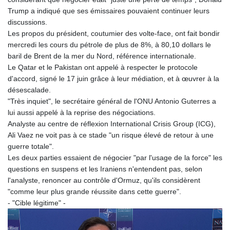
MNT 4159.0218
Trump a indiqué que ses émissaires pouvaient continuer leurs
MOP 9.314584
discussions.
MRU 46.338424
Les propos du président, coutumier des volte-face, ont fait bondir
MUR 54.419742
mercredi les cours du pétrole de plus de 8%, à 80,10 dollars le
MVR 17.862733
baril de Brent de la mer du Nord, référence internationale.
MWK 1998.775164
Le Qatar et le Pakistan ont appelé à respecter le protocole
MXN 19.811945
d'accord, signé le 17 juin grâce à leur médiation, et à œuvrer à la
MYR 4.728715
désescalade.
MZN 73.882892
"Très inquiet", le secrétaire général de l'ONU Antonio Guterres a
NAD 18.726567
lui aussi appelé à la reprise des négociations.
NGN 1577.963717
Analyste au centre de réflexion International Crisis Group (ICG),
NIO 42.419473
Ali Vaez ne voit pas à ce stade "un risque élevé de retour à une
NOK 10.99759
guerre totale".
NPR 175.501819
Les deux parties essaient de négocier "par l'usage de la force" les
NZD 1.961547
questions en suspens et les Iraniens n'entendent pas, selon
OMR 0.442445
l'analyste, renoncer au contrôle d'Ormuz, qu'ils considèrent
PAB 1.152686
"comme leur plus grande réussite dans cette guerre".
PEN 3.903651
- "Cible légitime" -
PGK 5.093937
PHP 70.183258
PKR 320.014324