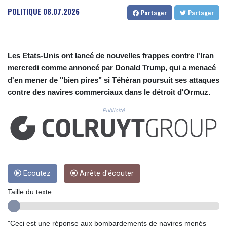
CUC 1.156136
POLITIQUE
08.07.2026
Partager
Partager
CUP 30.637594
CVE 110.26363
CZK 24.258158
DJF 205.267449
Les Etats-Unis ont lancé de nouvelles frappes contre l'Iran
DKK 7.477932
mercredi comme annoncé par Donald Trump, qui a menacé
DOP 67.289164
d'en mener de "bien pires" si Téhéran poursuit ses attaques
DZD 152.967099
EGP 57.293288
contre des navires commerciaux dans le détroit d'Ormuz.
ERN 17.342035
Publicité
ETB 186.049588
FJD 2.553384
FKP 0.8566
GBP 0.856968
GEL 3.017966
GGP 0.8566
Ecoutez
Arrête d'écouter
GHS 13.526832
GIP 0.8566
Taille du texte:
GMD 84.980421
GNF 10123.874202
"Ceci est une réponse aux bombardements de navires menés
GTQ 8.794891