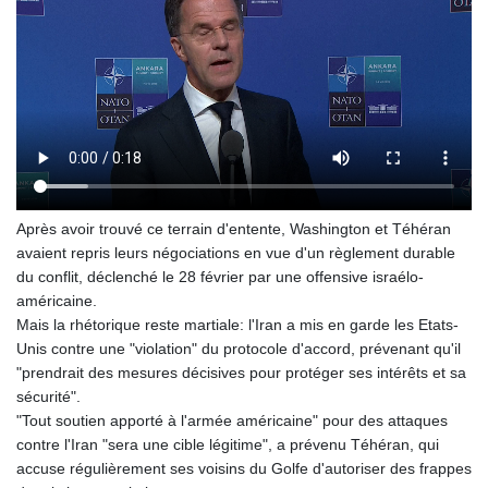
PLN 4.299905
PYG 6853.914834
QAR 4.213648
RON 5.244583
RSD 117.338542
RUB 94.679224
RWF 1694.978938
SAR 4.345489
SBD 9.325039
Après avoir trouvé ce terrain d'entente, Washington et Téhéran
SCR 16.705092
avaient repris leurs négociations en vue d'un règlement durable
SDG 694.263698
du conflit, déclenché le 28 février par une offensive israélo-
SEK 10.961095
américaine.
SGD 1.477661
Mais la rhétorique reste martiale: l'Iran a mis en garde les Etats-
SLE 28.445176
Unis contre une "violation" du protocole d'accord, prévenant qu'il
SOS 658.791814
"prendrait des mesures décisives pour protéger ses intérêts et sa
SRD 43.778814
sécurité".
STD 23929.673396
"Tout soutien apporté à l'armée américaine" pour des attaques
STN 24.499696
contre l'Iran "sera une cible légitime", a prévenu Téhéran, qui
SVC 10.085875
accuse régulièrement ses voisins du Golfe d'autoriser des frappes
SZL 18.722767