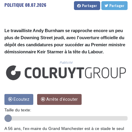
CUC 1.155308
POLITIQUE
08.07.2026
Partager
Partager
CUP 30.615654
CVE 110.229477
CZK 24.187288
DJF 205.419355
Le travailliste Andy Burnham se rapproche encore un peu
DKK 7.475378
plus de Downing Street jeudi, avec l'ouverture officielle du
DOP 67.276572
dépôt des candidatures pour succéder au Premier ministre
DZD 153.581966
démissionnaire Keir Starmer à la tête du Labour.
EGP 57.556847
ERN 17.329615
Publicité
ETB 186.190862
FJD 2.553806
FKP 0.858651
GBP 0.857925
GEL 3.021126
GGP 0.858651
Ecoutez
Arrête d'écouter
GHS 13.525641
Taille du texte:
GIP 0.858651
GMD 84.914239
GNF 10132.383874
A 56 ans, l'ex-maire du Grand Manchester est à ce stade le seul
GTQ 8.799164