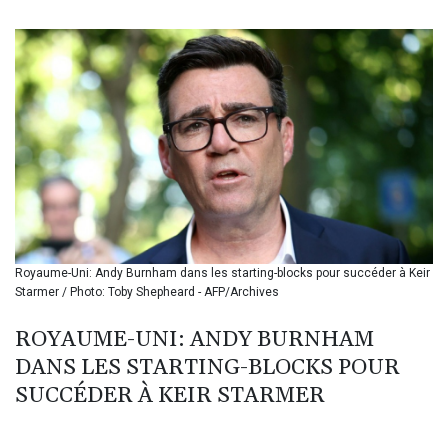
BIF 3442.245991
BMD 1.155308
BND 1.479204
BOB 14.010485
BRL 5.937698
BSD 1.153603
BTN 109.671657
BWP 15.643552
BYN 3.4119
BYR 22644.030618
BZD 2.320142
CAD 1.618476
Royaume-Uni: Andy Burnham dans les starting-blocks pour succéder à Keir
CDF 2612.150446
Starmer / Photo: Toby Shepheard - AFP/Archives
CHF 0.931709
CLF 0.026743
ROYAUME-UNI: ANDY BURNHAM
CLP 1055.974029
DANS LES STARTING-BLOCKS POUR
CNY 7.798053
CNH 7.795213
SUCCÉDER À KEIR STARMER
COP 3676.986215
CRC 523.120097