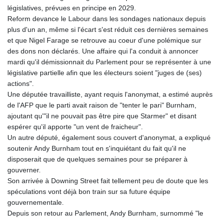
MNT 4157.025473
législatives, prévues en principe en 2029.
MOP 9.319937
Reform devance le Labour dans les sondages nationaux depuis
MRU 46.258492
plus d'un an, même si l'écart s'est réduit ces dernières semaines
MUR 54.264829
et que Nigel Farage se retrouve au coeur d'une polémique sur
MVR 17.849421
des dons non déclarés. Une affaire qui l'a conduit à annoncer
MWK 2000.294776
mardi qu'il démissionnait du Parlement pour se représenter à une
MXN 19.917441
législative partielle afin que les électeurs soient "juges de (ses)
MYR 4.722435
actions".
MZN 73.836264
Une députée travailliste, ayant requis l'anonymat, a estimé auprès
NAD 18.925383
de l'AFP que le parti avait raison de "tenter le pari" Burnham,
NGN 1572.905055
ajoutant qu'"il ne pouvait pas être pire que Starmer" et disant
NIO 42.454848
espérer qu'il apporte "un vent de fraicheur".
NOK 11.010256
Un autre député, également sous couvert d'anonymat, a expliqué
NPR 175.469896
soutenir Andy Burnham tout en s'inquiétant du fait qu'il ne
NZD 1.961395
disposerait que de quelques semaines pour se préparer à
OMR 0.444221
gouverner.
PAB 1.153628
Son arrivée à Downing Street fait tellement peu de doute que les
PEN 3.905142
spéculations vont déjà bon train sur sa future équipe
PGK 5.172176
gouvernementale.
PHP 70.03013
Depuis son retour au Parlement, Andy Burnham, surnommé "le
PKR 320.314956