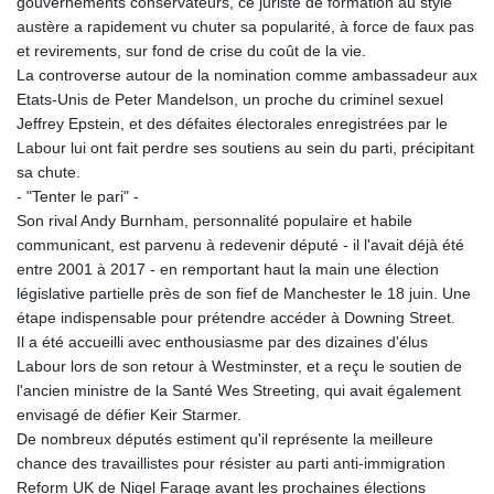
gouvernements conservateurs, ce juriste de formation au style
KHR 4675.351658
austère a rapidement vu chuter sa popularité, à force de faux pas
KMF 493.31666
et revirements, sur fond de crise du coût de la vie.
KRW 1638.053175
La controverse autour de la nomination comme ambassadeur aux
KWD 0.357244
Etats-Unis de Peter Mandelson, un proche du criminel sexuel
KYD 0.961394
Jeffrey Epstein, et des défaites électorales enregistrées par le
KZT 541.347885
Labour lui ont fait perdre ses soutiens au sein du parti, précipitant
LAK 26077.708924
sa chute.
LBP
- "Tenter le pari" -
103304.008718
Son rival Andy Burnham, personnalité populaire et habile
LKR 387.05831
communicant, est parvenu à redevenir député - il l'avait déjà été
LRD 208.222897
entre 2001 à 2017 - en remportant haut la main une élection
LSL 18.925383
législative partielle près de son fief de Manchester le 18 juin. Une
LTL 3.411323
étape indispensable pour prétendre accéder à Downing Street.
LVL 0.698834
Il a été accueilli avec enthousiasme par des dizaines d'élus
LYD 7.342475
Labour lors de son retour à Westminster, et a reçu le soutien de
MAD 10.751835
l'ancien ministre de la Santé Wes Streeting, qui avait également
MDL 20.043627
envisagé de défier Keir Starmer.
MGA 4910.290079
De nombreux députés estiment qu'il représente la meilleure
MKD 61.505179
chance des travaillistes pour résister au parti anti-immigration
MMK 2425.340128
Reform UK de Nigel Farage avant les prochaines élections