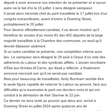
député à avoir annoncé son intention de se présenter et si aucun
GYD 241.32223
autre ne le fait d'ici le 15 juillet, il sera désigné vainqueur.
HKD 9.061864
Il serait alors intronisé chef du parti travailliste le 17 juillet lors d'un
HNL 30.919233
congrès extraordinaire, avant d'entrer à Downing Street,
HRK 7.533413
probablement le 20 juillet.
HTG 150.826824
Pour devenir officiellement candidat, il va devoir montrer qu'il
HUF 362.202869
bénéficie du soutien d'au moins 81 des 402 députés de la large
IDR 20696.181862
majorité travailliste à la Chambre des communes, un seuil qu'il
ILS 3.470255
devrait dépasser aisément.
IMP 0.858651
Si un autre candidat se présente, une compétition interne aura
INR 109.822567
lieu. Le vainqueur sera désigné le 29 août à l'issue d'un vote des
IQD 1511.219527
adhérents du Labour et des syndicats affiliés. L'ancien secrétaire
IRR
d'Etat aux Armées Al Carns, qui disait y réfléchir, a finalement
1588317.004451
annoncé mercredi soir qu'il ne serait pas candidat.
ISK 141.80247
Mais pour beaucoup de travaillistes, Andy Burnham semble être
JEP 0.858651
la seule figure capable de relancer le Labour au pouvoir, face aux
JMD 183.31537
difficultés qu'a traversées le parti ces derniers mois et qui ont
JOD 0.819133
conduit à la démission de Keir Starmer le 22 juin.
JPY 182.194907
Ce dernier ne sera resté au pouvoir que deux ans: arrivé à
KES 149.462068
Downing Street en juillet 2024 après quatorze ans de
KGS 101.031383