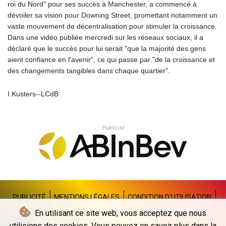
roi du Nord" pour ses succès à Manchester, a commencé à
PLN 4.300516
dévoiler sa vision pour Downing Street, promettant notamment un
PYG 6879.634064
vaste mouvement de décentralisation pour stimuler la croissance.
QAR 4.217541
Dans une vidéo publiée mercredi sur les réseaux sociaux, il a
RON 5.244867
déclaré que le succès pour lui serait "que la majorité des gens
RSD 117.359633
aient confiance en l'avenir", ce qui passe par "de la croissance et
RUB 93.554303
des changements tangibles dans chaque quartier".
RWF 1694.602551
SAR 4.335326
I.Kusters--LCdB
SBD 9.321425
SCR 15.49527
SDG 693.766315
Publicité
SEK 10.9609
SGD 1.47936
SLE 28.429167
SOS 659.267569
SRD 43.518143
STD 23912.536514
STN 24.491365
PUBLICITÉ
MENTIONS LÉGALES
CONDITION D'UTILISATION
SVC 10.093791
POLITIQUE DE CONFIDENTIALITÉ
En utilisant ce site web, vous acceptez que nous
SZL 18.909415
utilisions des cookies. Vous pouvez en savoir plus dans la