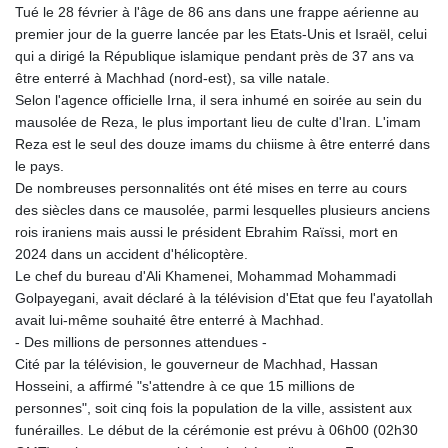
Tué le 28 février à l'âge de 86 ans dans une frappe aérienne au
GYD 241.849406
premier jour de la guerre lancée par les Etats-Unis et Israël, celui
HKD 9.067746
qui a dirigé la République islamique pendant près de 37 ans va
HNL 31.077375
être enterré à Machhad (nord-est), sa ville natale.
HRK 7.536622
Selon l'agence officielle Irna, il sera inhumé en soirée au sein du
HTG 151.150865
mausolée de Reza, le plus important lieu de culte d'Iran. L'imam
HUF 363.096405
Reza est le seul des douze imams du chiisme à être enterré dans
IDR 20580.370421
le pays.
ILS 3.468234
De nombreuses personnalités ont été mises en terre au cours
IMP 0.859288
des siècles dans ce mausolée, parmi lesquelles plusieurs anciens
INR 109.992259
rois iraniens mais aussi le président Ebrahim Raïssi, mort en
IQD 1515.115748
2024 dans un accident d'hélicoptère.
IRR
Le chef du bureau d'Ali Khamenei, Mohammad Mohammadi
1590322.371805
Golpayegani, avait déclaré à la télévision d'Etat que feu l'ayatollah
ISK 142.598215
avait lui-même souhaité être enterré à Machhad.
JEP 0.859288
- Des millions de personnes attendues -
JMD 183.583315
Cité par la télévision, le gouverneur de Machhad, Hassan
JOD 0.819746
Hosseini, a affirmé "s'attendre à ce que 15 millions de
JPY 182.445186
personnes", soit cinq fois la population de la ville, assistent aux
KES 148.887592
funérailles. Le début de la cérémonie est prévu à 06h00 (02h30
KGS 101.104505