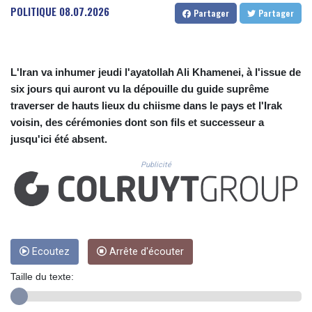
CUC 1.156136
POLITIQUE
08.07.2026
Partager
Partager
CUP 30.637594
CVE 110.646682
CZK 24.258158
DJF 205.46888
L'Iran va inhumer jeudi l'ayatollah Ali Khamenei, à l'issue de
DKK 7.477932
six jours qui auront vu la dépouille du guide suprême
DOP 67.345355
traverser de hauts lieux du chiisme dans le pays et l'Irak
DZD 153.688625
voisin, des cérémonies dont son fils et successeur a
EGP 57.293288
jusqu'ici été absent.
ERN 17.342035
ETB 184.982115
Publicité
FJD 2.553384
FKP 0.859288
GBP 0.856968
GEL 3.017966
GGP 0.859288
GHS 13.596606
Ecoutez
Arrête d'écouter
GIP 0.859288
Taille du texte:
GMD 84.980421
GNF 10145.090599
GTQ 8.820142