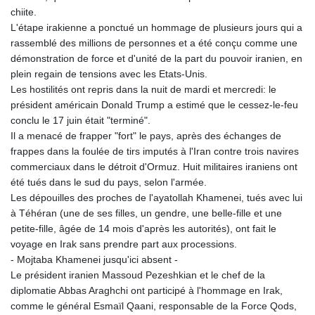
MNT 4157.510076
chiite.
MOP 9.34149
L'étape irakienne a ponctué un hommage de plusieurs jours qui a
MRU 46.349915
rassemblé des millions de personnes et a été conçu comme une
MUR 54.396619
démonstration de force et d'unité de la part du pouvoir iranien, en
MVR 17.862733
plein regain de tensions avec les Etats-Unis.
MWK 2008.207995
Les hostilités ont repris dans la nuit de mardi et mercredi: le
MXN 19.811776
président américain Donald Trump a estimé que le cessez-le-feu
MYR 4.728715
conclu le 17 juin était "terminé".
MZN 73.882892
Il a menacé de frapper "fort" le pays, après des échanges de
NAD 18.78764
frappes dans la foulée de tirs imputés à l'Iran contre trois navires
NGN 1577.963717
commerciaux dans le détroit d'Ormuz. Huit militaires iraniens ont
NIO 42.540713
été tués dans le sud du pays, selon l'armée.
NOK 10.99759
Les dépouilles des proches de l'ayatollah Khamenei, tués avec lui
NPR 176.001898
à Téhéran (une de ses filles, un gendre, une belle-fille et une
NZD 1.961547
petite-fille, âgée de 14 mois d'après les autorités), ont fait le
OMR 0.442559
voyage en Irak sans prendre part aux processions.
PAB 1.15598
- Mojtaba Khamenei jusqu'ici absent -
PEN 3.913564
Le président iranien Massoud Pezeshkian et le chef de la
PGK 5.112721
diplomatie Abbas Araghchi ont participé à l'hommage en Irak,
PHP 70.183258
comme le général Esmaïl Qaani, responsable de la Force Qods,
PKR 321.178758