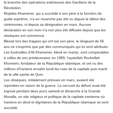
la branche des opérations extérieures des Gardiens de la
PLN 4.299905
Révolution.
PYG 6873.802279
Mojtaba Khamenei, qui a succédé à son père à la fonction de
QAR 4.213541
guide suprême, n'a en revanche pas été vu depuis le début des
RON 5.244583
cérémonies, ni depuis sa désignation en mars. Aucune
RSD 117.953626
déclaration en son nom n'a non plus été diffusée depuis que les
RUB 94.679224
obsèques ont commencé.
RWF 1693.738704
Blessé lors des frappes qui ont tué son père, le dirigeant de 56
SAR 4.370455
ans ne s'exprime que par des communiqués qui lui sont attribués.
SBD 9.325039
Les funérailles d'Ali Khamenei, élevé en martyr, sont comparables
SCR 16.735107
à celles de son prédécesseur en 1989, l'ayatollah Rouhollah
SDG 694.263698
Khomeini, fondateur de la République islamique, et ont vu des
SEK 10.961095
millions d'Iraniens envahir lundi les rues de la capitale puis mardi
SGD 1.477777
de la ville sainte de Qom.
SLE 28.445176
Les obsèques, initialement prévues en mars, avaient été
SOS 694.263682
reportées en raison de la guerre. Le cercueil du défunt avait été
SRD 43.778814
exposé pendant deux jours samedi et dimanche à la Grande
STD 23929.673396
Mosalla, un site religieux et politique de la capitale iranienne où
STN 24.712399
Iraniens en deuil et dignitaires de la République islamique se sont
SVC 10.11514
succédé.
SZL 18.781467