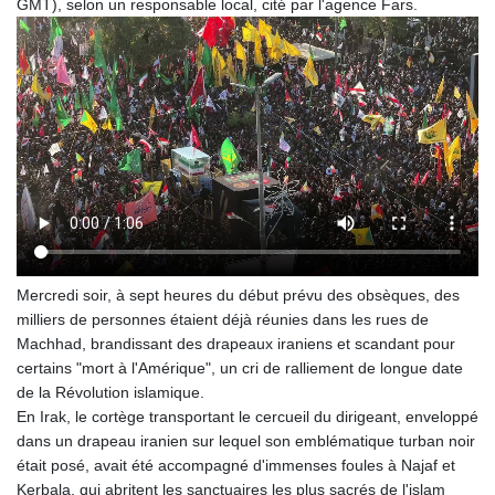
GMT), selon un responsable local, cité par l'agence Fars.
KHR 4685.244046
KMF 492.514185
KRW 1627.712241
KWD 0.356853
KYD 0.963346
KZT 541.784389
LAK 26108.437325
LBP
103531.946431
LKR 387.745291
LRD 209.896866
LSL 18.648909
Mercredi soir, à sept heures du début prévu des obsèques, des
LTL 3.413768
milliers de personnes étaient déjà réunies dans les rues de
LVL 0.699335
Machhad, brandissant des drapeaux iraniens et scandant pour
LYD 7.358849
certains "mort à l'Amérique", un cri de ralliement de longue date
MAD 10.757887
de la Révolution islamique.
MDL 20.102303
En Irak, le cortège transportant le cercueil du dirigeant, enveloppé
MGA 4982.944983
dans un drapeau iranien sur lequel son emblématique turban noir
MKD 61.70777
était posé, avait été accompagné d'immenses foules à Najaf et
MMK 2427.367709
Kerbala, qui abritent les sanctuaires les plus sacrés de l'islam