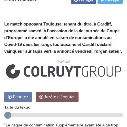
CUC 1.154361
CUP 30.590573
CVE 110.139177
CZK 24.180463
Le match opposant Toulouse, tenant du titre, à Cardiff,
DJF 205.251075
programmé samedi à l'occasion de la 4e journée de Coupe
DKK 7.475355
d'Europe, a été annulé en raison de contaminations au
DOP 67.221459
Covid-19 dans les rangs toulousains et Cardiff déclaré
DZD 153.497698
EGP 57.432011
vainqueur sur tapis vert, a annoncé vendredi l'organisateur.
ERN 17.315419
Publicité
ETB 186.038334
FJD 2.553967
FKP 0.857481
GBP 0.857373
GEL 3.018718
GGP 0.857481
Ecoutez
Arrête d'écouter
GHS 13.514561
GIP 0.857481
Taille du texte:
GMD 84.845162
GNF 10124.083393
"Le risque de contamination supplémentaire ayant été jugé trop
GTQ 8.791956