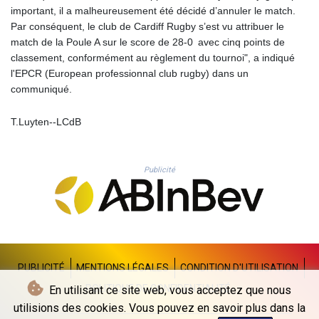
important, il a malheureusement été décidé d’annuler le match.
GYD 241.124538
Par conséquent, le club de Cardiff Rugby s’est vu attribuer le
HKD 9.054775
match de la Poule A sur le score de 28-0 avec cinq points de
HNL 30.893904
classement, conformément au règlement du tournoi", a indiqué
HRK 7.535207
l'EPCR (European professionnal club rugby) dans un
HTG 150.703267
communiqué.
HUF 363.227272
IDR 20683.84493
T.Luyten--LCdB
ILS 3.477857
IMP 0.857481
INR 109.853402
IQD 1509.981531
Publicité
IRR
1587015.850814
ISK 141.789703
JEP 0.857481
JMD 183.165198
JOD 0.818473
PUBLICITÉ
MENTIONS LÉGALES
CONDITION D'UTILISATION
JPY 182.195114
POLITIQUE DE CONFIDENTIALITÉ
En utilisant ce site web, vous acceptez que nous
KES 149.373012
utilisions des cookies. Vous pouvez en savoir plus dans la
KGS 100.948559