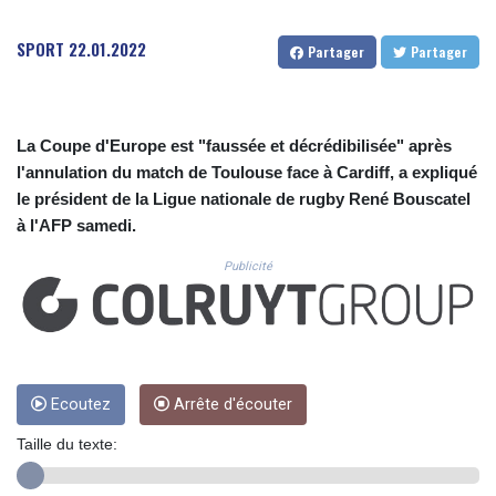
CUC 1.152471
CUP 30.540479
SPORT
22.01.2022
Partager
Partager
CVE 110.809379
CZK 24.24407
DJF 204.817306
DKK 7.476217
La Coupe d'Europe est "faussée et décrédibilisée" après
DOP 67.193733
l'annulation du match de Toulouse face à Cardiff, a expliqué
DZD 153.365094
le président de la Ligue nationale de rugby René Bouscatel
EGP 57.264782
ERN 17.287064
à l'AFP samedi.
ETB 185.968128
Publicité
FJD 2.552089
FKP 0.856077
GBP 0.85641
GEL 3.013725
GGP 0.856077
GHS 13.524239
Ecoutez
Arrête d'écouter
GIP 0.856077
GMD 85.282572
Taille du texte:
GNF 10118.69464
GTQ 8.791437