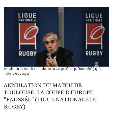
BIF 3445.888043
BMD 1.152471
BND 1.477446
BOB 13.935975
BRL 5.897421
BSD 1.152186
BTN 109.652359
BWP 15.583119
BYN 3.411334
BYR 22588.429982
BZD 2.317251
CAD 1.615251
Annulation du match de Toulouse: la Coupe d'Europe "faussée" (Ligue
CDF 2604.584378
nationale de rugby)
CHF 0.936272
CLF 0.026727
ANNULATION DU MATCH DE
CLP 1055.271199
TOULOUSE: LA COUPE D'EUROPE
CNY 7.778084
CNH 7.777151
"FAUSSÉE" (LIGUE NATIONALE DE
COP 3641.324061
RUGBY)
CRC 524.099988