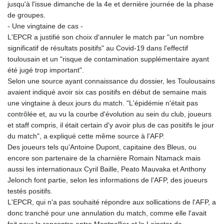
jusqu'à l'issue dimanche de la 4e et dernière journée de la phase
KHR 4675.235131
de groupes.
KMF 492.105126
- Une vingtaine de cas -
KRW 1640.600173
L'EPCR a justifié son choix d'annuler le match par "un nombre
KWD 0.356874
significatif de résultats positifs" au Covid-19 dans l'effectif
KYD 0.960205
toulousain et un "risque de contamination supplémentaire ayant
KZT 539.927945
été jugé trop important".
LAK 26033.64904
Selon une source ayant connaissance du dossier, les Toulousains
LBP
avaient indiqué avoir six cas positifs en début de semaine mais
103179.229954
une vingtaine à deux jours du match. "L'épidémie n'était pas
LKR 387.028882
contrôlée et, au vu la courbe d'évolution au sein du club, joueurs
LRD 207.974585
et staff compris, il était certain d'y avoir plus de cas positifs le jour
LSL 18.793369
du match", a expliqué cette même source à l'AFP.
LTL 3.402947
Des joueurs tels qu'Antoine Dupont, capitaine des Bleus, ou
LVL 0.697118
encore son partenaire de la charnière Romain Ntamack mais
LYD 7.344833
aussi les internationaux Cyril Baille, Peato Mauvaka et Anthony
MAD 10.750192
Jelonch font partie, selon les informations de l'AFP, des joueurs
MDL 20.047704
testés positifs.
MGA 4953.772522
L'EPCR, qui n'a pas souhaité répondre aux sollications de l'AFP, a
MKD 61.427977
donc tranché pour une annulation du match, comme elle l'avait
MMK 2419.54797
fait pour la rencontre entre Montpellier et le Leinster de