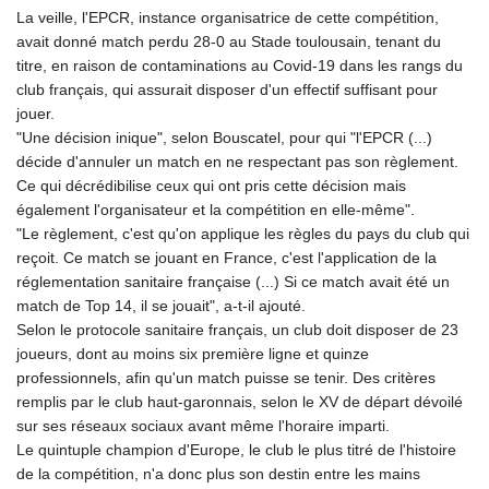
La veille, l'EPCR, instance organisatrice de cette compétition,
GYD 241.048608
avait donné match perdu 28-0 au Stade toulousain, tenant du
HKD 9.04099
titre, en raison de contaminations au Covid-19 dans les rangs du
HNL 30.88171
club français, qui assurait disposer d'un effectif suffisant pour
HRK 7.536585
jouer.
HTG 150.649793
"Une décision inique", selon Bouscatel, pour qui "l'EPCR (...)
HUF 364.625083
décide d'annuler un match en ne respectant pas son règlement.
IDR 20648.821428
Ce qui décrédibilise ceux qui ont pris cette décision mais
ILS 3.46629
également l'organisateur et la compétition en elle-même".
IMP 0.856077
"Le règlement, c'est qu'on applique les règles du pays du club qui
INR 109.809273
reçoit. Ce match se jouant en France, c'est l'application de la
IQD 1509.393123
réglementation sanitaire française (...) Si ce match avait été un
IRR
match de Top 14, il se jouait", a-t-il ajouté.
1584474.640687
Selon le protocole sanitaire français, un club doit disposer de 23
ISK 142.41109
joueurs, dont au moins six première ligne et quinze
JEP 0.856077
professionnels, afin qu'un match puisse se tenir. Des critères
JMD 182.637459
remplis par le club haut-garonnais, selon le XV de départ dévoilé
JOD 0.81708
sur ses réseaux sociaux avant même l'horaire imparti.
JPY 182.544457
Le quintuple champion d'Europe, le club le plus titré de l'histoire
KES 149.083075
de la compétition, n'a donc plus son destin entre les mains
KGS 100.783234