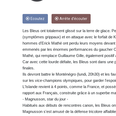
Ecoutez
Arrête d'écouter
Les Bleus ont totalement glissé sur la terre de glace.
(symptômes grippaux) et en attaque avec le forfait de 
hommes d'Erick Mathé ont perdu leurs moyens devant de
emmenés par les énormes performances du gaucher Om
Mathé, qui remplace Guillaume Gille, également positif 
Car avec cette lourde défaite, les Bleus sont dans une po
finales.
Ils devront battre le Monténégro (lundi, 20h30) et les f
sur les vice-champions olympiques, pour garder l'espoir
L'Islande revient à 4 points, comme la France, et possè
rapport aux Français, construite grâce à un superbe ma
- Magnusson, star du jour -
Habitués aux débuts de rencontres canon, les Bleus ont 
Magnusson s'est amusé de la défense tricolore affaibli