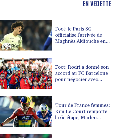
EN VEDETTE
BOB 13.935975
BRL 5.897421
BSD 1.152186
Foot: le Paris SG
BTN 109.652359
officialise l'arrivée de
BWP 15.583119
Maghnès Akliouche en
BYN 3.411334
provenance de Monaco
BYR 22588.429982
BZD 2.317251
CAD 1.615251
Foot: Rodri a donné son
accord au FC Barcelone
CDF 2604.584378
pour négocier avec
CHF 0.936272
Manchester City
CLF 0.026727
CLP 1055.271199
CNY 7.778084
Tour de France femmes:
CNH 7.777151
Kim Le Court remporte
la 6e étape, Marlen
COP 3641.324061
Reusser reste maillot
CRC 524.099988
jaune
CUC 1.152471