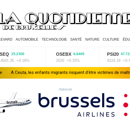
LEVARD
AUTOMOBILE
TECHNOLOGIE
SANTÉ
NATURE
CULTURE
ÉDU
OSEBX
PSI20
25.2300
6.6400
47.7200
35
+0.18%
2020
+0.33%
9224.19
+0.52%
s enfants migrants risquent d'être victimes de maltraitance et d'expl
Publicité