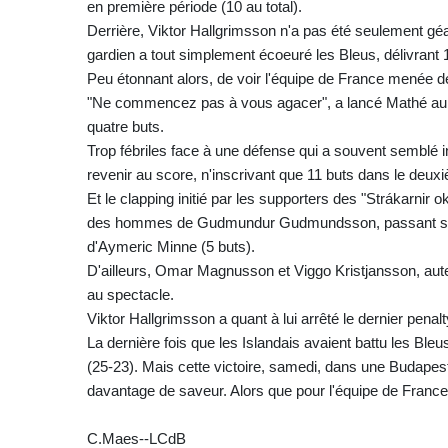
en première période (10 au total).
Derrière, Viktor Hallgrimsson n'a pas été seulement géan
gardien a tout simplement écoeuré les Bleus, délivrant 
Peu étonnant alors, de voir l'équipe de France menée de
"Ne commencez pas à vous agacer", a lancé Mathé au qu
quatre buts.
Trop fébriles face à une défense qui a souvent semblé 
revenir au score, n'inscrivant que 11 buts dans le deux
Et le clapping initié par les supporters des "Strákarnir
des hommes de Gudmundur Gudmundsson, passant sous
d'Aymeric Minne (5 buts).
D'ailleurs, Omar Magnusson et Viggo Kristjansson, aute
au spectacle.
Viktor Hallgrimsson a quant à lui arrêté le dernier penalt
La dernière fois que les Islandais avaient battu les Ble
(25-23). Mais cette victoire, samedi, dans une Budapes
davantage de saveur. Alors que pour l'équipe de France
C.Maes--LCdB