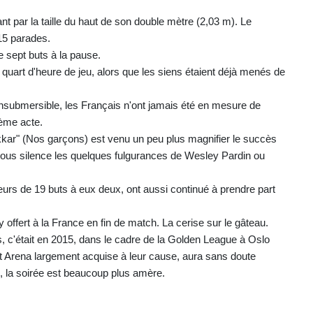
t par la taille du haut de son double mètre (2,03 m). Le
15 parades.
 sept buts à la pause.
art d'heure de jeu, alors que les siens étaient déjà menés de
insubmersible, les Français n'ont jamais été en mesure de
ième acte.
 okkar" (Nos garçons) est venu un peu plus magnifier le succès
 silence les quelques fulgurances de Wesley Pardin ou
urs de 19 buts à eux deux, ont aussi continué à prendre part
y offert à la France en fin de match. La cerise sur le gâteau.
us, c'était en 2015, dans le cadre de la Golden League à Oslo
t Arena largement acquise à leur cause, aura sans doute
, la soirée est beaucoup plus amère.