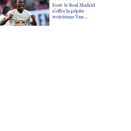
CUP 30.540479
Foot: le Real Madrid
CVE 110.809379
s'offre la pépite
CZK 24.24407
ivoirienne Yan
Diomandé
DJF 204.817306
DKK 7.476217
DOP 67.193733
DZD 153.365094
EGP 57.264782
ERN 17.287064
ETB 185.968128
FJD 2.552089
FKP 0.856077
GBP 0.85641
GEL 3.013725
GGP 0.856077
GHS 13.524239
GIP 0.856077
GMD 85.282572
GNF 10118.69464