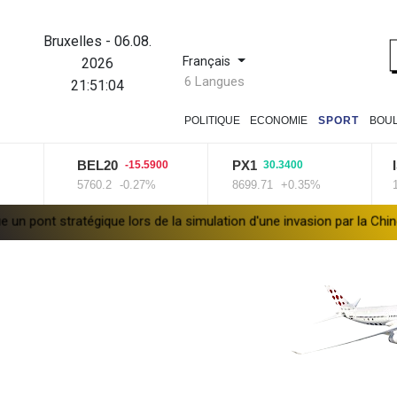
Bruxelles
-
06.08.
Français
2026
6 Langues
21:51:05
POLITIQUE
ECONOMIE
SPORT
BOU
BEL20
PX1
ISEQ
-15.5900
30.3400
5760.2
-0.27%
8699.71
+0.35%
14041.
que lors de la simulation d'une invasion par la Chine
A Ceuta, le