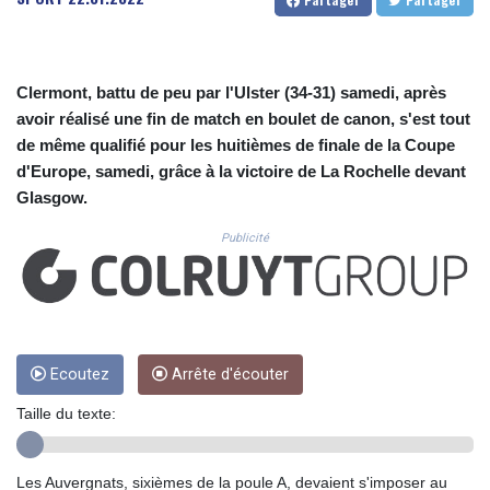
CUC 1.156136
CUP 30.637594
CVE 110.26363
CZK 24.258158
Clermont, battu de peu par l'Ulster (34-31) samedi, après
DJF 205.267449
avoir réalisé une fin de match en boulet de canon, s'est tout
DKK 7.477932
de même qualifié pour les huitièmes de finale de la Coupe
DOP 67.289164
d'Europe, samedi, grâce à la victoire de La Rochelle devant
DZD 152.967099
EGP 57.380687
Glasgow.
ERN 17.342035
Publicité
ETB 186.049588
FJD 2.553384
FKP 0.857252
GBP 0.858527
GEL 3.017966
GGP 0.857252
Ecoutez
Arrête d'écouter
GHS 13.526832
GIP 0.857252
Taille du texte:
GMD 84.980421
GNF 10123.874202
Les Auvergnats, sixièmes de la poule A, devaient s'imposer au
GTQ 8.794891