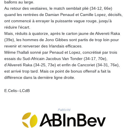
ballons au large.
KHR 4681.941823
Au retour des vestiaires, le match semblait plié (34-12, 66e)
KMF 492.514185
quand les rentrées de Damian Penaud et Camille Lopez, décisifs,
KRW 1627.677557
ont commencé à enrayer la puissante vague rouge, jusqu'à
KWD 0.356853
réduire l'écart.
KYD 0.960588
Mais, réduits à quatorze, après le carton jaune de Alivereti Raka
KZT 540.233287
(39e), les hommes de Jono Gibbes sont partis de trop loin pour
LAK 26025.676609
revenir et renverser des Irlandais efficaces.
LBP
Même l'hallali sonné par Penaud et Lopez, concrétisé par trois
103223.017367
essais du Sud-Africain Jacobus Van Tonder (34-17, 70e),
LKR 386.635196
d'Alivereti Raka (34-25, 73e) et enfin de Cancoriet (34-31, 76e),
LRD 208.057415
est arrivé trop tard. Mais ce point de bonus offensif a fait la
LSL 18.726567
différence dans la dernière ligne droite.
LTL 3.413768
LVL 0.699335
E.Celis--LCdB
LYD 7.331909
MAD 10.743067
MDL 20.044751
MGA 4918.938878
Publicité
MKD 61.524236
MMK 2427.363841