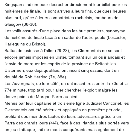
Kingspan stadium pour décrocher directement leur billet pour les
GYD 241.157003
huitièmes de finale. Ils sont arrivés à leurs fins, quelques heures
HKD 9.067746
plus tard, grâce à leurs compatriotes rochelais, tombeurs de
HNL 30.895616
Glasgow (38-30).
HRK 7.536622
Les voilà assurés d'une place dans les huit premiers, synonyme
HTG 150.718127
de huitième de finale face à un cador de l'autre poule (Leicester,
HUF 363.096405
Harlequins ou Bristol).
IDR 20580.370421
Battus de justesse à l'aller (29-23), les Clermontois ne se sont
ILS 3.468234
encore jamais imposés en Ulster, tombant sur un os irlandais et
IMP 0.857252
l'envie de marquer les esprits de la province de Belfast: les
INR 110.076256
Ulstermen, eux déjà qualifiés, ont inscrit cinq essais, dont un
IQD 1509.981237
doublé de Rob Herring (7e, 38e).
IRR
Les Auvergnats, de leur côté, en ont inscrit trois entre la 70e et la
1590322.371805
77e minute, trop tard pour aller chercher l'exploit malgré les
ISK 142.598215
douze points de Morgan Parra au pied.
JEP 0.857252
Menés par leur capitaine et troisième ligne Judicaël Cancoriet, les
JMD 183.057725
Clermontois ont été sérieux et appliqués en première période,
JOD 0.819746
profitant des moindres fautes de leurs adversaires grâce à un
JPY 182.445186
Parra des grands jours (4/4), face à des Irlandais plus portés vers
KES 149.158147
un jeu d'attaque, fait de mauls conquérants mais également de
KGS 101.104505