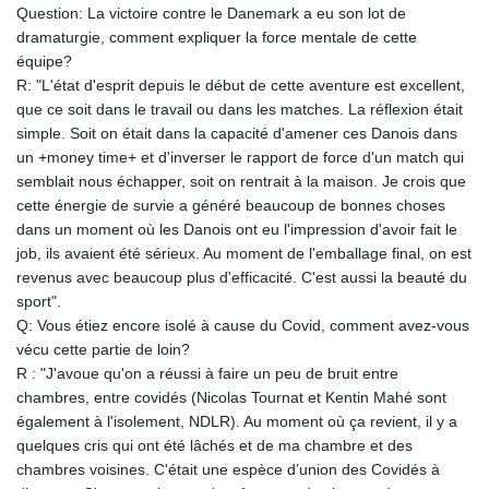
Question: La victoire contre le Danemark a eu son lot de
GYD 241.004293
dramaturgie, comment expliquer la force mentale de cette
HKD 9.038838
équipe?
HNL 30.876033
R: "L'état d'esprit depuis le début de cette aventure est excellent,
HRK 7.53416
que ce soit dans le travail ou dans les matches. La réflexion était
HTG 150.622097
simple. Soit on était dans la capacité d'amener ces Danois dans
HUF 365.116225
un +money time+ et d'inverser le rapport de force d'un match qui
IDR 20639.263954
semblait nous échapper, soit on rentrait à la maison. Je crois que
ILS 3.465652
cette énergie de survie a généré beaucoup de bonnes choses
IMP 0.85592
dans un moment où les Danois ont eu l'impression d'avoir fait le
INR 109.826937
job, ils avaient été sérieux. Au moment de l'emballage final, on est
IQD 1510.035474
revenus avec beaucoup plus d'efficacité. C'est aussi la beauté du
IRR
sport".
1584183.343658
Q: Vous étiez encore isolé à cause du Covid, comment avez-vous
ISK 142.412461
vécu cette partie de loin?
JEP 0.85592
R : "J'avoue qu'on a réussi à faire un peu de bruit entre
JMD 182.603882
chambres, entre covidés (Nicolas Tournat et Kentin Mahé sont
JOD 0.816933
également à l'isolement, NDLR). Au moment où ça revient, il y a
JPY 182.568546
quelques cris qui ont été lâchés et de ma chambre et des
KES 149.07919
chambres voisines. C'était une espèce d’union des Covidés à
KGS 100.76524