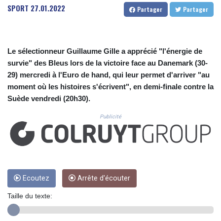
CUC 1.152259
SPORT
27.01.2022
Partager
Partager
CUP 30.534865
CVE 110.789694
CZK 24.243646
DJF 204.779294
Le sélectionneur Guillaume Gille a apprécié "l'énergie de
DKK 7.474936
survie" des Bleus lors de la victoire face au Danemark (30-
DOP 67.163917
29) mercredi à l'Euro de hand, qui leur permet d'arriver "au
DZD 153.33232
moment où les histoires s'écrivent", en demi-finale contre la
EGP 57.257824
Suède vendredi (20h30).
ERN 17.283886
ETB 185.933939
Publicité
FJD 2.552144
FKP 0.85592
GBP 0.856301
GEL 3.013175
GGP 0.85592
GHS 13.521816
Ecoutez
Arrête d'écouter
GIP 0.85592
Taille du texte:
GMD 85.266887
GNF 10116.834102
GTQ 8.789821