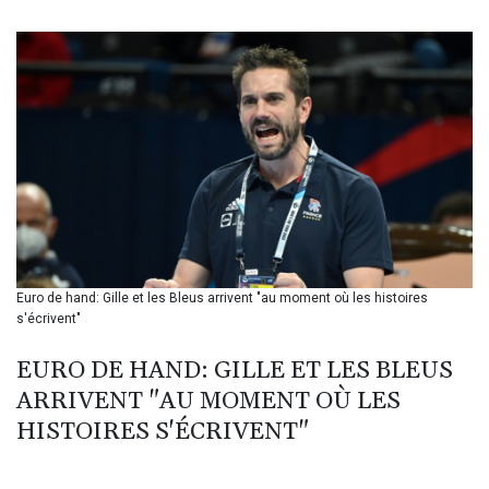
BIF 3445.254535
BMD 1.152259
BND 1.477175
BOB 13.933413
BRL 5.903372
BSD 1.151975
BTN 109.6322
BWP 15.580254
BYN 3.410707
BYR 22584.277216
BZD 2.316825
CAD 1.614833
Euro de hand: Gille et les Bleus arrivent "au moment où les histoires
CDF 2604.104891
s'écrivent"
CHF 0.93644
CLF 0.026727
EURO DE HAND: GILLE ET LES BLEUS
CLP 1055.331441
ARRIVENT "AU MOMENT OÙ LES
CNY 7.776654
CNH 7.777391
HISTOIRES S'ÉCRIVENT"
COP 3641.26532
CRC 524.003635