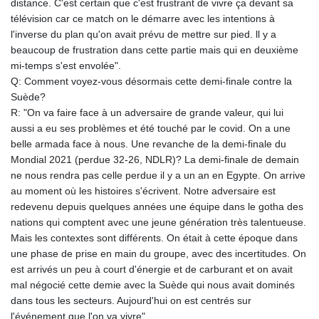
distance. C'est certain que c'est frustrant de vivre ça devant sa
KHR 4670.680341
télévision car ce match on le démarre avec les intentions à
KMF 492.015232
l'inverse du plan qu'on avait prévu de mettre sur pied. ll y a
KRW 1639.987341
beaucoup de frustration dans cette partie mais qui en deuxième
KWD 0.35682
mi-temps s'est envolée".
KYD 0.960029
Q: Comment voyez-vous désormais cette demi-finale contre la
KZT 539.828682
Suède?
LAK 26043.936302
R: "On va faire face à un adversaire de grande valeur, qui lui
LBP
aussi a eu ses problèmes et été touché par le covid. On a une
103184.797064
belle armada face à nous. Une revanche de la demi-finale du
LKR 386.957729
Mondial 2021 (perdue 32-26, NDLR)? La demi-finale de demain
LRD 209.279064
ne nous rendra pas celle perdue il y a un an en Egypte. On arrive
LSL 18.827806
au moment où les histoires s'écrivent. Notre adversaire est
LTL 3.402321
redevenu depuis quelques années une équipe dans le gotha des
LVL 0.69699
nations qui comptent avec une jeune génération très talentueuse.
LYD 7.340045
Mais les contextes sont différents. On était à cette époque dans
MAD 10.750001
une phase de prise en main du groupe, avec des incertitudes. On
MDL 20.044018
est arrivés un peu à court d'énergie et de carburant et on avait
MGA 4952.861796
mal négocié cette demie avec la Suède qui nous avait dominés
MKD 61.416684
dans tous les secteurs. Aujourd'hui on est centrés sur
MMK 2419.103149
l'événement que l'on va vivre".