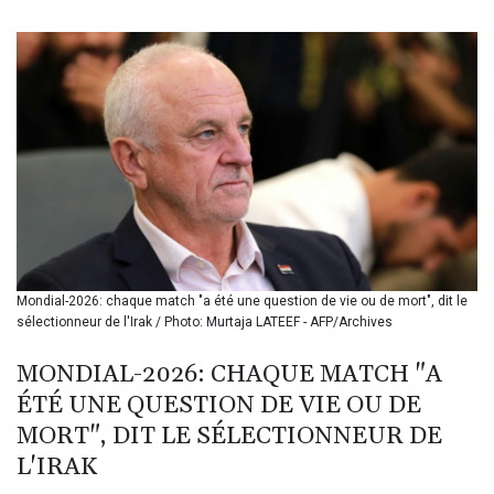
BIF 3450.039479
BMD 1.152209
BND 1.480174
BOB 13.962133
BRL 5.888365
BSD 1.154364
BTN 109.858653
BWP 15.612571
BYN 3.417782
BYR 22583.287906
BZD 2.321631
CAD 1.616319
Mondial-2026: chaque match "a été une question de vie ou de mort", dit le
CDF 2603.991686
sélectionneur de l'Irak / Photo: Murtaja LATEEF - AFP/Archives
CHF 0.936072
CLF 0.026726
MONDIAL-2026: CHAQUE MATCH "A
CLP 1055.284416
ÉTÉ UNE QUESTION DE VIE OU DE
CNY 7.776313
CNH 7.773295
MORT", DIT LE SÉLECTIONNEUR DE
COP 3641.393866
L'IRAK
CRC 525.120121