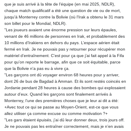
que je suis arrivé à la tête de l'équipe (en mai 2025, NDLR),
GYD 241.504196
chaque match qualificatif a été une question de vie ou de mort,
HKD 9.039024
jusqu'à Monterrey contre la Bolivie (où l'Irak a obtenu le 31 mars
HNL 30.940078
son billet pour le Mondial, NDLR).
HRK 7.533599
"Les joueurs avaient une énorme pression sur leurs épaules,
HTG 150.927975
venant de 46 millions de personnes en Irak, et probablement des
HUF 365.333043
10 millions d’Irakiens en dehors du pays. L’espace aérien était
IDR 20624.533343
fermé en Irak. Je ne pouvais pas y retourner pour récupérer mon
ILS 3.472762
matériel d’entraînement. C’est pour ça que j’ai fait appel à la Fifa
IMP 0.856369
pour qu’on reporte le barrage, afin que ce soit équitable, parce
INR 109.715086
que la Bolivie n'a pas eu à vivre ça.
IQD 1512.239361
"Les garçons ont dû voyager environ 68 heures pour y arriver,
IRR
dont 26 de bus de Bagdad à Amman. Et ils sont restés coincés en
1584113.947438
Jordanie pendant 28 heures à cause des bombes qui explosaient
ISK 142.468329
autour d’eux. Quand les garçons sont finalement arrivés à
JEP 0.856369
Monterrey, l’une des premières choses que je leur ai dit a été:
JMD 182.981857
+Avec tout ce qui se passe au Moyen-Orient, est-ce que vous
JOD 0.816908
allez utiliser ça comme excuse ou comme motivation ?+
JPY 182.455111
"Les gars étaient épuisés, j’ai dû leur donner deux, trois jours off.
KES 149.049537
Je ne pouvais pas les entraîner correctement, mais je n’en avais
KGS 100.760472