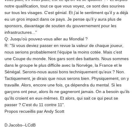
MNT 4143.388184
notre qualification, tout ce que vous voyez, ce sont des sourires
MOP 9.327593
sur tous les visages. C'est génial. Et j’ai le sentiment qu’il y a déjà
MRU 46.278586
eu un gros impact dans ce pays. Je pense qu’il y aura plus de
MUR 54.234774
sponsors, davantage de soutien du gouvernement pour les
MVR 17.813278
infrastructures..."
MWK 2001.657877
Q: Jusqu'où pouvez-vous aller au Mondial ?
MXN 19.815707
R: "Si vous deviez passer en revue la valeur de chaque joueur,
MYR 4.711847
nous serions probablement l’équipe la moins cotée. Mais c’est
MZN 73.643798
une Coupe du monde. Nos gars sont des battants. Nous sommes
NAD 18.828807
dans le groupe le plus difficile avec la Norvège, la France et le
NGN 1572.383836
Sénégal. Serons-nous aussi bons techniquement qu’eux ? Non.
NIO 42.477873
Tactiquement, je dirais que nous serons bien. Physiquement, on y
NOK 10.994271
travaille. Alors, encore une fois, ça dépendra du mental. Si les
NPR 175.774208
garçons ont peur, alors ils ne gagneront jamais. On a besoin qu’ils
NZD 1.965005
qu'ils croient en eux-mêmes. Et alors, qui sait ce qui peut se
OMR 0.443012
passer ? C’est du 11 contre 11".
PAB 1.154359
Propos recueillis par Andy Scott
PEN 3.901993
PGK 5.100167
D.Jacobs--LCdB
PHP 70.186213
PKR 320.48031