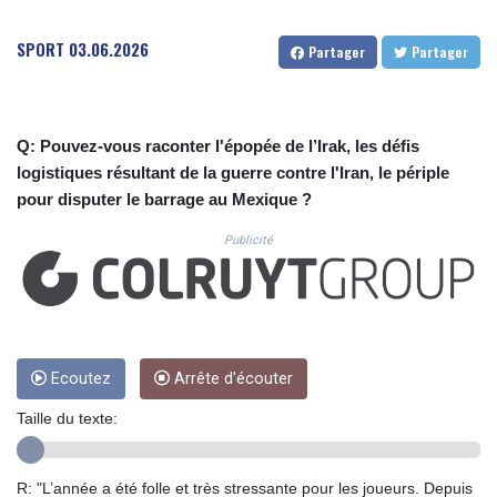
CUC 1.152209
CUP 30.533527
SPORT
03.06.2026
Partager
Partager
CVE 110.287357
CZK 24.243908
DJF 205.567023
DKK 7.475736
Q: Pouvez-vous raconter l'épopée de l’Irak, les défis
DOP 67.265387
logistiques résultant de la guerre contre l'Iran, le périple
DZD 153.102878
pour disputer le barrage au Mexique ?
EGP 57.247371
ERN 17.283128
Publicité
ETB 186.320421
FJD 2.552604
FKP 0.856369
GBP 0.856512
GEL 3.013019
GGP 0.856369
Ecoutez
Arrête d'écouter
GHS 13.568751
Taille du texte:
GIP 0.856369
GMD 85.263702
GNF 10137.703095
R: "L’année a été folle et très stressante pour les joueurs. Depuis
GTQ 8.808015