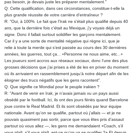
pas besoin, je devais juste les préparer mentalement."
KHR 4683.238048
Q: Cette qualification, dans ces circonstances, constitue-t-elle la
KMF 491.993323
plus grande réussite de votre carrière d'entraîneur ?
KRW 1637.219545
R: "Oui, à 100%. Le fait que l'Irak ne s'était plus qualifié depuis 40
KWD 0.356067
ans, que la dernière fois c'était au Mexique, j'y voyais déjà un
KYD 0.96202
signe. Donc il fallait surtout solidifier les garçons mentalement.
KZT 540.94374
Car il y a une sorte de mentalité négative qui règne ici, que je
LAK 26082.966454
relie à toute la merde qui s’est passée au cours des 30 dernières
LBP
années, les guerres, tout ça... +Personne ne nous aime, etc...+
103373.346556
Les joueurs sont accros aux réseaux sociaux, donc l’une des plus
LKR 387.758699
grosses décisions que j’ai prises a été de les en priver du moment
LRD 208.366759
où ils arrivaient en rassemblement jusqu’à notre départ afin de les
LSL 18.828807
éloigner des trucs négatifs que les gens racontent".
LTL 3.402172
Q: Que signifie ce Mondial pour le peuple irakien ?
LVL 0.696959
R: "Avant de venir en Irak, je n’avais jamais vu un pays aussi
LYD 7.358683
obsédé par le football. Ici, ils ont des jours fériés quand Barcelone
MAD 10.770417
joue contre le Real Madrid. Et ils sont obsédés par leur équipe
MDL 20.085595
nationale. Avant qu’on se qualifie, partout où j’allais — et je ne
MGA 4963.135313
pouvais quasiment pas sortir, parce que vous êtes pris d’assaut
MKD 61.539077
partout où vous allez —, les gens me demandaient +Coach, s’il
MMK 2419.122624
vous plaît, s'il vous plaît, est-ce qu’on va se qualifier ?+ Et depuis