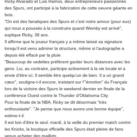
Ricky Alvarado et Luis Ramos, deux entrepreneurs passionnés
KHR 4671.521595
des Spurs, ont participé à la fabrication de cette oeuvre géante en
KMF 492.911771
bois.
KRW 1644.468592
"On est des fanatiques des Spurs et c'est notre amour (pour eux)
KWD 0.356651
qui nous a poussés à la construire quand Wemby est arrivé",
KYD 0.960607
explique Ricky, 38 ans.
KZT 540.904411
Il affirme que le joueur français y a même laissé sa signature
LAK 26056.345982
lorsqu'il est venu admirer la structure, même si l'autographe a
LBP
depuis été effacé par la pluie.
103219.381749
"Beaucoup de vedettes préfèrent garder leurs distances avec les
LKR 386.741231
gens. Lui, au contraire, participe activement à la vie locale et a
LRD 208.05232
envie d'être ici. Il semble être quelqu'un de bien. Il a un grand
LSL 18.909879
cœur", souligne-t-il encore, insistant sur l'"émotion" du Français
LTL 3.408529
lors de la victoire des Spurs le weekend dernier en finale de la
LVL 0.698261
conférence Ouest contre le Thunder d'Oklahoma City.
LYD 7.33646
Pour la finale de la NBA, Ricky se dit désormais "très
MAD 10.743027
enthousiaste". "Je pense que nous avons une bonne équipe",
MDL 20.027208
estime-t-il.
MGA 4906.267554
Il est loin d'être le seul: mardi, à la veille du premier match contre
MKD 61.454794
les Knicks, la boutique officielle des Spurs était pleine de fans
MMK 2423.516623
venus acheter des maillots.