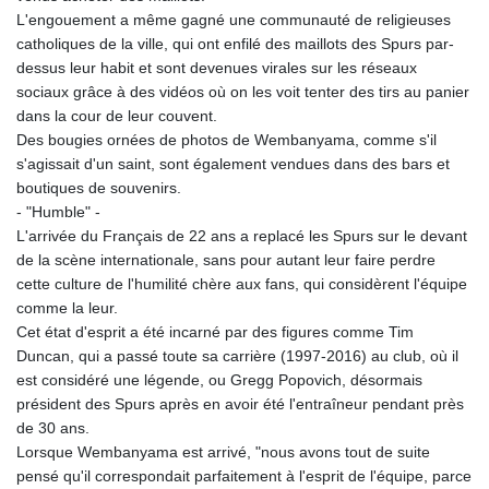
MNT 4150.898625
L'engouement a même gagné une communauté de religieuses
MOP 9.312302
catholiques de la ville, qui ont enfilé des maillots des Spurs par-
MRU 46.220597
dessus leur habit et sont devenues virales sur les réseaux
MUR 54.185979
sociaux grâce à des vidéos où on les voit tenter des tirs au panier
MVR 17.834424
dans la cour de leur couvent.
MWK 1998.656128
Des bougies ornées de photos de Wembanyama, comme s'il
MXN 19.918699
s'agissait d'un saint, sont également vendues dans des bars et
MYR 4.720872
boutiques de souvenirs.
MZN 73.775025
- "Humble" -
NAD 18.909879
L'arrivée du Français de 22 ans a replacé les Spurs sur le devant
NGN 1571.535555
de la scène internationale, sans pour autant leur faire perdre
NIO 42.420069
cette culture de l'humilité chère aux fans, qui considèrent l'équipe
NOK 11.004093
comme la leur.
NPR 175.32615
Cet état d'esprit a été incarné par des figures comme Tim
NZD 1.964048
Duncan, qui a passé toute sa carrière (1997-2016) au club, où il
OMR 0.443836
est considéré une légende, ou Gregg Popovich, désormais
PAB 1.152683
président des Spurs après en avoir été l'entraîneur pendant près
PEN 3.901942
de 30 ans.
PGK 5.167939
Lorsque Wembanyama est arrivé, "nous avons tout de suite
PHP 70.252174
pensé qu'il correspondait parfaitement à l'esprit de l'équipe, parce
PKR 320.052553