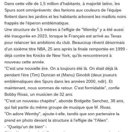
Dans cette ville de 1,5 million d'habitants, à majorité latino, les
GYD 241.124538
Spurs sont omniprésents: des fanions aux couleurs de l'équipe
HKD 9.054775
flottent dans les jardins et les habitants arborent les maillots noirs
HNL 30.893904
frappés de l'éperon emblématique.
HRK 7.535207
Une structure de 5,5 mètres à l'effigie de "Wemby" y a été aussi
HTG 150.703267
été inaugurée en 2023, lorsque le Français est arrivé au Texas
HUF 363.227272
pour relancer les ambitions du club. Beaucoup rêvent désormais
IDR 20683.84493
d'un sixième titre NBA, 25 ans après la finale remportée en 1999 -
ILS 3.477857
déjà contre les Knicks de New York, qu'ils rencontreront à
IMP 0.857481
nouveau cette année.
INR 109.853402
"C'est une nouvelle ère. On a toujours été là. On était déjà là
IQD 1509.981531
pendant l'ère (Tim) Duncan et (Manu) Ginobili (deux joueurs
IRR
emblématiques des Spurs dans les années 2000, ndlr). Et
1587015.850814
maintenant, nous sommes de retour. C'est formidable", confie
ISK 141.789703
Bobby Rivas, un musicien de 32 ans.
JEP 0.857481
"C'est un nouveau chapitre", abonde Bridgette Sanchez, 38 ans,
JMD 183.165198
qui fait partie du même groupe de musique que M. Rivas.
JOD 0.818473
"On adore Wemby", ajoute-t-elle, tandis que son partenaire la
JPY 182.195114
prend en photo devant la structure à l'effigie de "l'Alien".
KES 149.373012
- "Quelqu'un de bien" -
KGS 100.948559