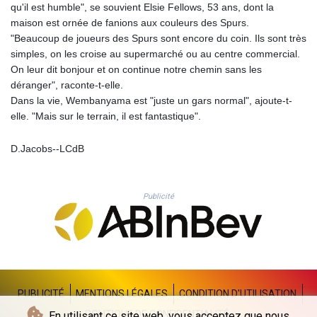
qu'il est humble", se souvient Elsie Fellows, 53 ans, dont la
PLN 4.297219
maison est ornée de fanions aux couleurs des Spurs.
PYG 6873.998246
"Beaucoup de joueurs des Spurs sont encore du coin. Ils sont très
QAR 4.214086
simples, on les croise au supermarché ou au centre commercial.
RON 5.248764
On leur dit bonjour et on continue notre chemin sans les
RSD 117.354656
déranger", raconte-t-elle.
RUB 94.13771
Dans la vie, Wembanyama est "juste un gars normal", ajoute-t-
RWF 1693.214327
elle. "Mais sur le terrain, il est fantastique".
SAR 4.331774
SBD 9.313789
D.Jacobs--LCdB
SCR 16.730772
SDG 693.190222
SEK 10.936499
Publicité
SGD 1.479678
SLE 28.401485
SOS 658.727494
SRD 43.482446
STD 23892.947289
STN 24.471302
SVC 10.085522
PUBLICITÉ
MENTIONS LÉGALES
CONDITION D'UTILISATION
SZL 18.893924
POLITIQUE DE CONFIDENTIALITÉ
En utilisant ce site web, vous acceptez que nous