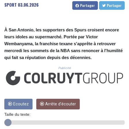
CUC 1.154361
SPORT
03.06.2026
Partager
Partager
CUP 30.590573
CVE 110.139177
CZK 24.180463
DJF 205.251075
À San Antonio, les supporters des Spurs croisent encore
DKK 7.475355
leurs idoles au supermarché. Portée par Victor
DOP 67.221459
Wembanyama, la franchise texane s'apprête à retrouver
DZD 153.497698
mercredi les sommets de la NBA sans renoncer à l'humilité
EGP 57.432011
qui fait sa réputation depuis des décennies.
ERN 17.315419
ETB 186.038334
Publicité
FJD 2.553967
FKP 0.857481
GBP 0.857373
GEL 3.018718
GGP 0.857481
GHS 13.514561
Ecoutez
Arrête d'écouter
GIP 0.857481
Taille du texte:
GMD 84.845162
GNF 10124.083393
GTQ 8.791956