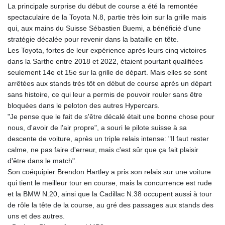
La principale surprise du début de course a été la remontée
GYD 241.048608
spectaculaire de la Toyota N.8, partie très loin sur la grille mais
HKD 9.04099
qui, aux mains du Suisse Sébastien Buemi, a bénéficié d'une
HNL 30.88171
stratégie décalée pour revenir dans la bataille en tête.
HRK 7.536585
Les Toyota, fortes de leur expérience après leurs cinq victoires
HTG 150.649793
dans la Sarthe entre 2018 et 2022, étaient pourtant qualifiées
HUF 364.625083
seulement 14e et 15e sur la grille de départ. Mais elles se sont
IDR 20648.821428
arrêtées aux stands très tôt en début de course après un départ
ILS 3.46629
sans histoire, ce qui leur a permis de pouvoir rouler sans être
IMP 0.856077
bloquées dans le peloton des autres Hypercars.
INR 109.809273
"Je pense que le fait de s'être décalé était une bonne chose pour
IQD 1509.393123
nous, d'avoir de l'air propre", a souri le pilote suisse à sa
IRR
descente de voiture, après un triple relais intense: "Il faut rester
1584474.640687
calme, ne pas faire d'erreur, mais c'est sûr que ça fait plaisir
ISK 142.41109
d'être dans le match".
JEP 0.856077
Son coéquipier Brendon Hartley a pris son relais sur une voiture
JMD 182.637459
qui tient le meilleur tour en course, mais la concurrence est rude
JOD 0.81708
et la BMW N.20, ainsi que la Cadillac N.38 occupent aussi à tour
JPY 182.544457
de rôle la tête de la course, au gré des passages aux stands des
KES 149.083075
uns et des autres.
KGS 100.783234