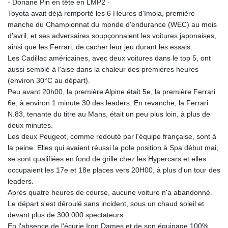
- Doriane Pin en tête en LMP2 -
KHR 4675.235131
Toyota avait déjà remporté les 6 Heures d'Imola, première
KMF 492.105126
manche du Championnat du monde d'endurance (WEC) au mois
KRW 1640.600173
d'avril, et ses adversaires soupçonnaient les voitures japonaises,
KWD 0.356874
ainsi que les Ferrari, de cacher leur jeu durant les essais.
KYD 0.960205
Les Cadillac américaines, avec deux voitures dans le top 5, ont
KZT 539.927945
aussi semblé à l'aise dans la chaleur des premières heures
LAK 26033.64904
(environ 30°C au départ).
LBP
Peu avant 20h00, la première Alpine était 5e, la première Ferrari
103179.229954
6e, à environ 1 minute 30 des leaders. En revanche, la Ferrari
LKR 387.028882
N.83, tenante du titre au Mans, était un peu plus loin, à plus de
LRD 207.974585
deux minutes.
LSL 18.793369
Les deux Peugeot, comme redouté par l'équipe française, sont à
LTL 3.402947
la peine. Elles qui avaient réussi la pole position à Spa début mai,
LVL 0.697118
se sont qualifiées en fond de grille chez les Hypercars et elles
LYD 7.344833
occupaient les 17e et 18e places vers 20H00, à plus d'un tour des
MAD 10.750192
leaders.
MDL 20.047704
Après quatre heures de course, aucune voiture n'a abandonné.
MGA 4953.772522
Le départ s'est déroulé sans incident, sous un chaud soleil et
MKD 61.427977
devant plus de 300.000 spectateurs.
MMK 2419.54797
En l'absence de l'écurie Iron Dames et de son équipage 100%