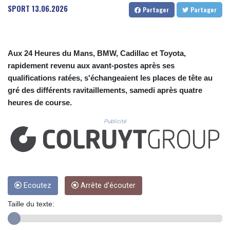
CUC 1.152471
SPORT
13.06.2026
Partager
Partager
CUP 30.540479
CVE 110.809379
CZK 24.24407
DJF 204.817306
Aux 24 Heures du Mans, BMW, Cadillac et Toyota,
DKK 7.476217
rapidement revenu aux avant-postes après ses
DOP 67.193733
qualifications ratées, s'échangeaient les places de tête au
DZD 153.365094
gré des différents ravitaillements, samedi après quatre
EGP 57.264782
heures de course.
ERN 17.287064
ETB 185.968128
Publicité
FJD 2.552089
FKP 0.856077
GBP 0.85641
GEL 3.013725
GGP 0.856077
GHS 13.524239
Ecoutez
Arrête d'écouter
GIP 0.856077
Taille du texte:
GMD 85.282572
GNF 10118.69464
GTQ 8.791437