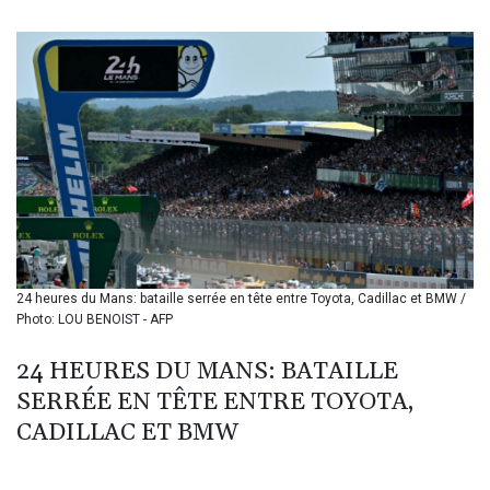
BIF 3445.888043
BMD 1.152471
BND 1.477446
BOB 13.935975
BRL 5.897421
BSD 1.152186
BTN 109.652359
BWP 15.583119
BYN 3.411334
BYR 22588.429982
BZD 2.317251
CAD 1.615251
24 heures du Mans: bataille serrée en tête entre Toyota, Cadillac et BMW /
CDF 2604.584378
Photo: LOU BENOIST - AFP
CHF 0.936272
CLF 0.026727
24 HEURES DU MANS: BATAILLE
CLP 1055.271199
SERRÉE EN TÊTE ENTRE TOYOTA,
CNY 7.778084
CNH 7.777151
CADILLAC ET BMW
COP 3641.324061
CRC 524.099988