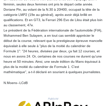
MNT 4144.10128
féminin, seules deux femmes ont pris le départ cette année.
MOP 9.310037
Doriane Pin, au volant de la N.30 à 20H00, occupait la tête de la
MRU 46.191483
catégorie LMP2 (19e au général), après avoir déjà brillé en
MUR 54.096679
qualifications. Et en GT3, la Ferrari 296 Evo de Lilou était plus loin
MVR 17.805023
au classement, 47e.
MWK 1997.873162
Le président de la Fédération internationale de l'automobile (FIA),
MXN 19.839187
Mohammed Ben Sulayem, a en tout cas semblé apprécier le
MYR 4.713377
début de la course, relevant que la prestigieuse épreuve mancelle
MZN 73.654852
équivalait à elle seule à "plus de la moitié du calendrier de
NAD 18.793287
Formule 1": "24 heures, divisées par deux, ça fait 12 courses, et
NGN 1570.218621
nous en avons 24. Or, certaines de nos courses ne durent qu'une
NIO 42.399764
heure et 50 minutes. Ainsi, une seule édition du Mans équivaut à
NOK 10.999988
plus de la moitié du calendrier de Formule 1. C'est
NPR 175.441856
mathématique", a-t-il déclaré en souriant à quelques journalistes.
NZD 1.96294
OMR 0.443115
N.Moens--LCdB
PAB 1.152181
PEN 3.894648
PGK 5.090567
Publicité
PHP 70.070805
PKR 319.87712