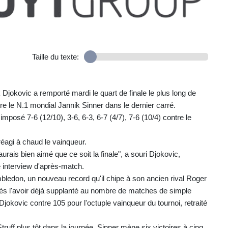
Taille du texte:
jokovic a remporté mardi le quart de finale le plus long de
tre le N.1 mondial Jannik Sinner dans le dernier carré.
mposé 7-6 (12/10), 3-6, 6-3, 6-7 (4/7), 7-6 (10/4) contre le
éagi à chaud le vainqueur.
rais bien aimé que ce soit la finale", a souri Djokovic,
le interview d'après-match.
imbledon, un nouveau record qu'il chipe à son ancien rival Roger
près l'avoir déjà supplanté au nombre de matches de simple
okovic contre 105 pour l'octuple vainqueur du tournoi, retraité
ff plus tôt dans la journée, Sinner mène six victoires à cinq