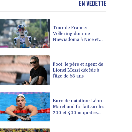
EN VEDETTE
BOB 13.69983
BRL 5.876989
BSD 1.152686
Tour de France:
BTN 109.688637
Vollering domine
BWP 15.558807
Niewiadoma à Nice et
BYN 3.432357
endosse le maillot jaune
BYR 22660.258427
BZD 2.318271
CAD 1.61333
Foot: le père et agent de
Lionel Messi décède à
CDF 2615.761404
l'âge de 68 ans
CHF 0.934181
CLF 0.026836
CLP 1056.199727
CNY 7.801146
Euro de natation: Léon
CNH 7.796152
Marchand forfait sur les
200 et 400 m quatre
COP 3633.55485
nages
CRC 523.993489
CUC 1.156136