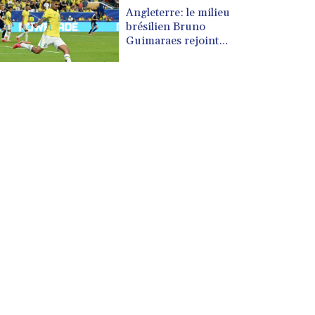
CUP 30.637594
Angleterre: le milieu
CVE 110.26363
brésilien Bruno
CZK 24.258158
Guimaraes rejoint
Arsenal
DJF 205.267449
DKK 7.477932
DOP 67.289164
DZD 152.967099
EGP 57.293288
ERN 17.342035
ETB 186.049588
FJD 2.553384
FKP 0.8566
GBP 0.856968
GEL 3.017966
GGP 0.8566
GHS 13.526832
GIP 0.8566
GMD 84.980421
GNF 10123.874202