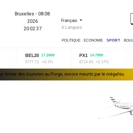
Bruxelles
-
08.08.
Français
2026
6 Langues
20:02:38
POLITIQUE
ECONOMIE
SPORT
BOU
BEL20
PX1
ISE
17.2800
14.7900
5777.71
+0.3%
8714.93
+0.17%
1432
 touristes au Porge, encore meurtri par le mégafeu
Zelensky aver