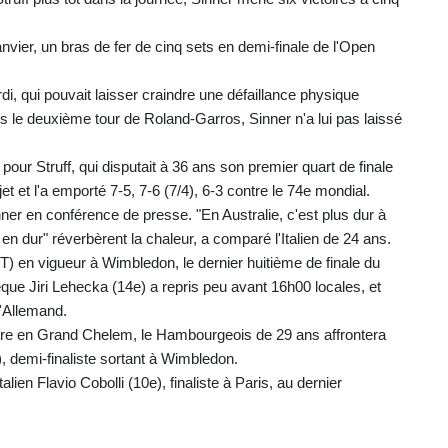
nvier, un bras de fer de cinq sets en demi-finale de l'Open
, qui pouvait laisser craindre une défaillance physique
ès le deuxième tour de Roland-Garros, Sinner n'a lui pas laissé
ur Struff, qui disputait à 36 ans son premier quart de finale
t et l'a emporté 7-5, 7-6 (7/4), 6-3 contre le 74e mondial.
inner en conférence de presse. "En Australie, c'est plus dur à
 en dur" réverbèrent la chaleur, a comparé l'Italien de 24 ans.
) en vigueur à Wimbledon, le dernier huitième de finale du
que Jiri Lehecka (14e) a repris peu avant 16h00 locales, et
l'Allemand.
itre en Grand Chelem, le Hambourgeois de 29 ans affrontera
), demi-finaliste sortant à Wimbledon.
ien Flavio Cobolli (10e), finaliste à Paris, au dernier