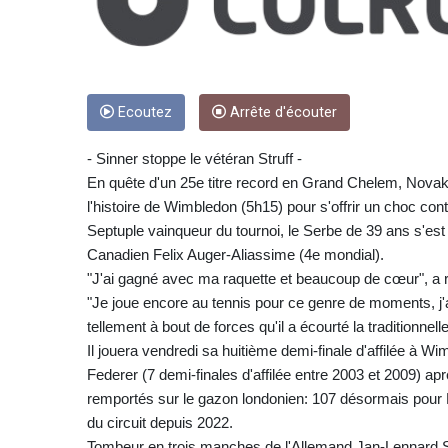
Ecoutez
Arrête d'écouter
- Sinner stoppe le vétéran Struff -
En quête d'un 25e titre record en Grand Chelem, Novak D
l'histoire de Wimbledon (5h15) pour s'offrir un choc con
Septuple vainqueur du tournoi, le Serbe de 39 ans s'est i
Canadien Felix Auger-Aliassime (4e mondial).
"J'ai gagné avec ma raquette et beaucoup de cœur", a r
"Je joue encore au tennis pour ce genre de moments, j'au
tellement à bout de forces qu'il a écourté la traditionnel
Il jouera vendredi sa huitième demi-finale d'affilée à W
Federer (7 demi-finales d'affilée entre 2003 et 2009) a
remportés sur le gazon londonien: 107 désormais pour Dj
du circuit depuis 2022.
Tombeur en trois manches de l'Allemand Jan-Lennard Stru