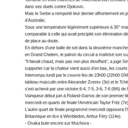
dans ses duels contre Djokovic.
Mais le Serbe a remporté leur dernier affrontement en ja
d'Australie.
Sous une température légèrement supérieure à 30° mardi
comparable à celle qui avait précipité son élimination d
de place au doute.
En dehors d'une balle de set dans la deuxième manche po
en Grand Chelem, le patron du circuit a maîtrisé son suje
"Il faisait chaud, mais pas non plus étouffant", a jugé S
supporter car la chaleur vient aussi d'en bas, les courts
Interrompu lundi par le couvre-feu de 23h00 (22h00 GMT
tableau masculin entre Alexander Zverev (3e) et le Tchè
s'est achevé par une victoire 6-4, 7-5, 3-6, 7-6 (8/6) de 
Vainqueur début juin à Roland-Garros de son premier t
mercredi en quarts de finale l'Américain Taylor Fritz (7e
L'autre quart de finale programmé mercredi opposera l'Ital
Britannique en lice à Wimbledon, Arthur Féry (114e).
- Osaka bute encore sur Muchova -