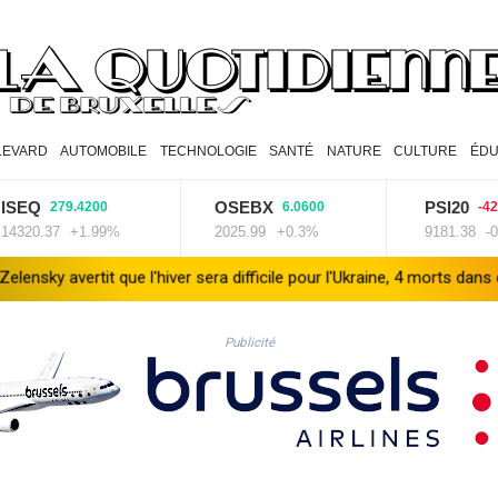
LEVARD
AUTOMOBILE
TECHNOLOGIE
SANTÉ
NATURE
CULTURE
ÉDU
Q
OSEBX
PSI20
279.4200
6.0600
-42.430
0.37
+1.99%
2025.99
+0.3%
9181.38
-0.46%
tit que l'hiver sera difficile pour l'Ukraine, 4 morts dans des frappes 
Publicité