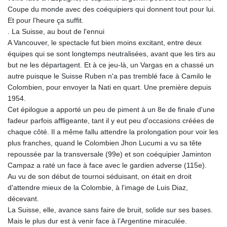
MNT 4157.293457
Coupe du monde avec des coéquipiers qui donnent tout pour lui.
MOP 9.314584
Et pour l'heure ça suffit.
MRU 46.338424
. La Suisse, au bout de l'ennui
MUR 54.419742
A Vancouver, le spectacle fut bien moins excitant, entre deux
MVR 17.862733
équipes qui se sont longtemps neutralisées, avant que les tirs au
MWK 1998.775164
but ne les départagent. Et à ce jeu-là, un Vargas en a chassé un
MXN 19.812061
autre puisque le Suisse Ruben n'a pas tremblé face à Camilo le
MYR 4.728715
Colombien, pour envoyer la Nati en quart. Une première depuis
MZN 73.882892
1954.
NAD 18.726567
Cet épilogue a apporté un peu de piment à un 8e de finale d'une
NGN 1577.963717
fadeur parfois affligeante, tant il y eut peu d'occasions créées de
NIO 42.419473
chaque côté. Il a même fallu attendre la prolongation pour voir les
NOK 10.99759
plus franches, quand le Colombien Jhon Lucumi a vu sa tête
NPR 175.501819
repoussée par la transversale (99e) et son coéquipier Jaminton
NZD 1.966719
Campaz a raté un face à face avec le gardien adverse (115e).
OMR 0.442445
Au vu de son début de tournoi séduisant, on était en droit
PAB 1.152686
d'attendre mieux de la Colombie, à l'image de Luis Diaz,
PEN 3.903651
décevant.
PGK 5.093937
La Suisse, elle, avance sans faire de bruit, solide sur ses bases.
PHP 70.183258
Mais le plus dur est à venir face à l’Argentine miraculée.
PKR 320.014324