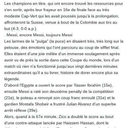
Les champions en titre, qui ont encore trouvé les ressources pour
GYD 241.157003
s'en sortir, après leur frayeur en 16e de finale face au très
HKD 9.067746
modeste Cap-Vert qui les avait poussés jusqu'à la prolongation,
HNL 30.895616
affronteront la Suisse, venue à bout de la Colombie aux tirs au
HRK 7.536622
but (4-3, 0-0 a.p.).
HTG 150.718127
. Messi, encore Messi, toujours Messi
HUF 363.096405
Les larmes de la "pulga" (la puce) en disaient très, très long sur la
IDR 20580.370421
pelouse, des émotions qui l'ont parcouru au coup de sifflet final.
ILS 3.468234
Elles étaient d'une joie mêlée d'un immense soulagement après
IMP 0.857252
avoir vu de près la sortie dans cette Coupe du monde, lors d'un
INR 110.076256
match où rien n'a fonctionné jusqu'aux vingt dernières minutes
IQD 1509.981237
extraordinaires qu'il a su livrer, histoire de dorer encore plus sa
IRR
légende.
1590322.371805
D'abord l'Egypte a ouvert le score par Yasser Ibrahim (15e),
ISK 142.598215
ensuite Messi a raté son deuxième penalty de la compétition
JEP 0.857252
(21e), le poteau a renvoyé son coup franc enroulé (31e) et le
JMD 183.057725
gardien Mostafa Shobeir a frustré Julian Alvarez d'un superbe
JOD 0.819746
arrêt réflexe (39e).
JPY 182.445186
Alors, quand à la 67e minute, Zico a doublé le score au bout
KES 149.158147
d'une contre-attaque lancée par Haissem Hassan, dont le
KGS 101.104505