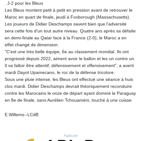
. J-2 pour les Bleus
PLN 4.299905
Les Bleus montent petit à petit en pression avant de retrouver le
PYG 6853.914834
Maroc en quart de finale, jeudi à Foxborough (Massachusetts).
QAR 4.213648
Les joueurs de Didier Deschamps savent bien que l'adversité
RON 5.244583
sera cette fois d'un tout autre niveau. Quatre ans après sa défaite
RSD 117.338542
en demi-finale au Qatar face à la France (2-0), le Maroc a en
RUB 94.338828
effet changé de dimension.
RWF 1694.978938
"C'est une très belle équipe, 6e au classement mondial. Ils ont
SAR 4.341973
progressé depuis 2022, aiment avoir le ballon et les un contre un.
SBD 9.325039
Il va falloir être attentif, défensivement et offensivement", a averti
SCR 16.705092
mardi Dayot Upamecano, le roc de la défense tricolore.
SDG 694.263698
Sous une pluie intense, les Bleus ont effectué une séance à huis
SEK 10.961095
clos mardi. Didier Deschamps devrait théoriquement reconduire
SGD 1.477585
contre les Marocains le onze de départ ayant dominé le Paraguay
SLE 28.445176
en 8e de finale, sans Aurélien Tchouaméni, touché à une cuisse.
SOS 658.791814
SRD 43.778814
E.Willems--LCdB
STD 23929.673396
STN 24.499696
SVC 10.085875
Publicité
SZL 18.722767