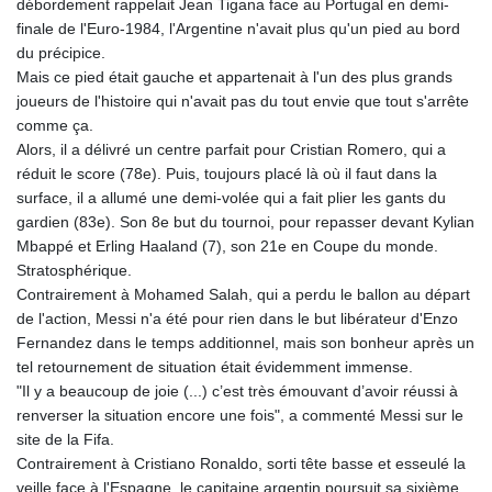
débordement rappelait Jean Tigana face au Portugal en demi-
KHR 4681.941823
finale de l'Euro-1984, l'Argentine n'avait plus qu'un pied au bord
KMF 492.514185
du précipice.
KRW 1627.677557
Mais ce pied était gauche et appartenait à l'un des plus grands
KWD 0.356853
joueurs de l'histoire qui n'avait pas du tout envie que tout s'arrête
KYD 0.960588
comme ça.
KZT 540.233287
Alors, il a délivré un centre parfait pour Cristian Romero, qui a
LAK 26025.676609
réduit le score (78e). Puis, toujours placé là où il faut dans la
LBP
surface, il a allumé une demi-volée qui a fait plier les gants du
103223.017367
gardien (83e). Son 8e but du tournoi, pour repasser devant Kylian
LKR 386.635196
Mbappé et Erling Haaland (7), son 21e en Coupe du monde.
LRD 208.057415
Stratosphérique.
LSL 18.726567
Contrairement à Mohamed Salah, qui a perdu le ballon au départ
LTL 3.413768
de l'action, Messi n'a été pour rien dans le but libérateur d'Enzo
LVL 0.699335
Fernandez dans le temps additionnel, mais son bonheur après un
LYD 7.331909
tel retournement de situation était évidemment immense.
MAD 10.743067
"Il y a beaucoup de joie (...) c’est très émouvant d’avoir réussi à
MDL 20.044751
renverser la situation encore une fois", a commenté Messi sur le
MGA 4918.938878
site de la Fifa.
MKD 61.524236
Contrairement à Cristiano Ronaldo, sorti tête basse et esseulé la
MMK 2427.363841
veille face à l'Espagne, le capitaine argentin poursuit sa sixième