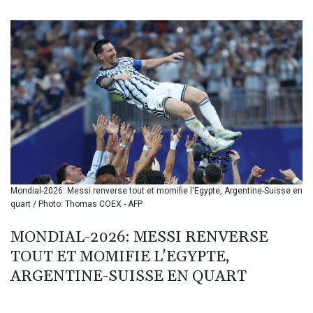
BIF 3451.157116
BMD 1.156136
BND 1.477082
BOB 13.69983
BRL 5.876989
BSD 1.152686
BTN 109.688637
BWP 15.558807
BYN 3.432357
BYR 22660.258427
BZD 2.318271
CAD 1.61333
Mondial-2026: Messi renverse tout et momifie l'Egypte, Argentine-Suisse en
CDF 2615.761404
quart / Photo: Thomas COEX - AFP
CHF 0.93588
CLF 0.026829
MONDIAL-2026: MESSI RENVERSE
CLP 1055.916879
TOUT ET MOMIFIE L'EGYPTE,
CNY 7.801146
CNH 7.796152
ARGENTINE-SUISSE EN QUART
COP 3633.55485
CRC 523.993489