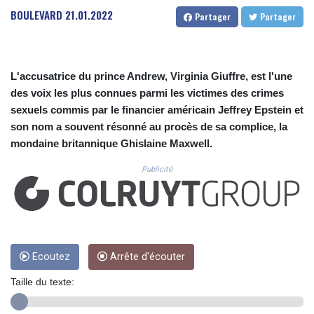
CUC 1.156136
BOULEVARD
21.01.2022
Partager
Partager
CUP 30.637594
CVE 110.26363
CZK 24.258158
DJF 205.267449
L'accusatrice du prince Andrew, Virginia Giuffre, est l'une
DKK 7.477932
des voix les plus connues parmi les victimes des crimes
DOP 67.289164
sexuels commis par le financier américain Jeffrey Epstein et
DZD 152.967099
EGP 57.293288
son nom a souvent résonné au procès de sa complice, la
ERN 17.342035
mondaine britannique Ghislaine Maxwell.
ETB 186.049588
Publicité
FJD 2.553384
FKP 0.8566
GBP 0.856968
GEL 3.017966
GGP 0.8566
GHS 13.526832
Ecoutez
Arrête d'écouter
GIP 0.8566
GMD 84.980421
Taille du texte:
GNF 10123.874202
GTQ 8.794891