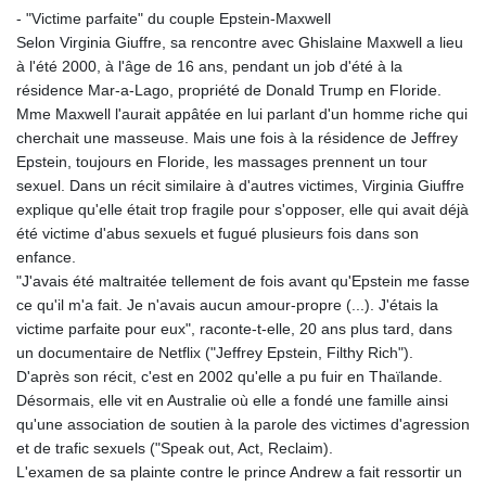
- "Victime parfaite" du couple Epstein-Maxwell
GYD 241.157003
Selon Virginia Giuffre, sa rencontre avec Ghislaine Maxwell a lieu
HKD 9.067746
à l'été 2000, à l'âge de 16 ans, pendant un job d'été à la
HNL 30.895616
résidence Mar-a-Lago, propriété de Donald Trump en Floride.
HRK 7.536622
Mme Maxwell l'aurait appâtée en lui parlant d'un homme riche qui
HTG 150.718127
cherchait une masseuse. Mais une fois à la résidence de Jeffrey
HUF 363.096405
Epstein, toujours en Floride, les massages prennent un tour
IDR 20580.370421
sexuel. Dans un récit similaire à d'autres victimes, Virginia Giuffre
ILS 3.468234
explique qu'elle était trop fragile pour s'opposer, elle qui avait déjà
IMP 0.8566
été victime d'abus sexuels et fugué plusieurs fois dans son
INR 110.076256
enfance.
IQD 1509.981237
"J'avais été maltraitée tellement de fois avant qu'Epstein me fasse
IRR
ce qu'il m'a fait. Je n'avais aucun amour-propre (...). J'étais la
1590322.371805
victime parfaite pour eux", raconte-t-elle, 20 ans plus tard, dans
ISK 142.598215
un documentaire de Netflix ("Jeffrey Epstein, Filthy Rich").
JEP 0.8566
D'après son récit, c'est en 2002 qu'elle a pu fuir en Thaïlande.
JMD 183.057725
Désormais, elle vit en Australie où elle a fondé une famille ainsi
JOD 0.819746
qu'une association de soutien à la parole des victimes d'agression
JPY 182.445186
et de trafic sexuels ("Speak out, Act, Reclaim).
KES 149.158147
L'examen de sa plainte contre le prince Andrew a fait ressortir un
KGS 101.104505