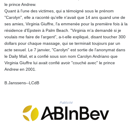
le prince Andrew.
PLN 4.299905
Quant à l'une des victimes, qui a témoigné sous le prénom
PYG 6853.914834
"Carolyn", elle a raconté qu'elle n'avait que 14 ans quand une de
QAR 4.213648
ses amies, Virginia Giuffre, l'a emmenée pour la première fois à la
RON 5.244583
résidence d'Epstein à Palm Beach. "Virginia m'a demandé si je
RSD 117.338542
voulais me faire de l'argent", a-t-elle expliqué, disant toucher 300
RUB 94.679224
dollars pour chaque massage, qui se terminait toujours par un
RWF 1694.978938
acte sexuel. Le 7 janvier, "Carolyn" est sortie de l'anonymat dans
SAR 4.345489
le Daily Mail, et a confié sous son nom Carolyn Andriano que
SBD 9.325039
Virginia Giuffre lui avait confié avoir "couché avec" le prince
SCR 16.705092
Andrew en 2001.
SDG 694.263698
SEK 10.961095
SGD 1.477661
B.Janssens--LCdB
SLE 28.445176
SOS 658.791814
SRD 43.778814
Publicité
STD 23929.673396
STN 24.499696
SVC 10.085875
SZL 18.722767