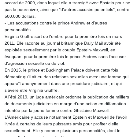
accord de 2009, dans lequel elle a transigé avec Epstein pour ne
KHR 4681.941823
pas le poursuivre, ainsi que "d'autres accusés potentiels", contre
KMF 492.514185
500.000 dollars.
KRW 1627.712241
- Les accusations contre le prince Andrew et d'autres
KWD 0.356853
personnalités
KYD 0.960588
Virginia Giuffre sort de l'ombre pour la première fois en mars
KZT 540.233287
2011. Elle raconte au journal britannique Daily Mail avoir été
LAK 26025.676609
exploitée sexuellement par le couple Epstein-Maxwell, en
LBP
évoquant pour la première fois le prince Andrew sans l'accuser
103223.017367
d'agression sexuelle ou de viol.
LKR 386.635196
En 2015, le prince et Buckingham Palace doivent cette fois
LRD 208.057415
démentir qu'il ait eu des relations sexuelles avec une femme qui
LSL 18.726567
apparaît anonymement dans une procédure judiciaire, et qui
LTL 3.413768
s'avère être Virginia Giuffre.
LVL 0.699335
A l'été 2019, un juge américain ordonne la publication de milliers
LYD 7.331909
de documents judiciaires en marge d'une action en diffamation
MAD 10.743067
intentée par la jeune femme contre Ghislaine Maxwell.
MDL 20.044751
L'Américaine y accuse notamment Epstein et Maxwell de l'avoir
MGA 4918.938878
livrée à certains de leurs puissants amis pour profiter d'elle
MKD 61.524236
sexuellement. Elle y nomme plusieurs personnalités, dont le
MMK 2427.596601