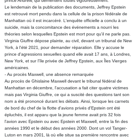
prince Andrew, qui démentent toutes vigoureusement.
MNT 4159.0218
Le lendemain de la publication des documents, Jeffrey Epstein
MOP 9.314584
est retrouvé mort pendu dans la cellule de la prison fédérale de
MRU 46.338424
Manhattan où il est incarcéré. L'enquête officielle a conclu à un
MUR 54.419742
suicide, mais la concomitance des événements a nourri les
MVR 17.862733
théories selon lesquelles Epstein est mort pour qu'il ne parle pas.
MWK 1998.775164
Virginia Giuffre dépose plainte, au civil, devant un tribunal de New
MXN 19.811945
York, à l'été 2021, pour demander réparation. Elle y accuse le
MYR 4.728715
prince d'agressions sexuelles quand elle avait 17 ans, à Londres,
MZN 73.882892
New York, et sur l'île privée de Jeffrey Epstein, aux Îles Vierges
NAD 18.726567
américaines.
NGN 1577.963717
- Au procès Maxwell, une absence remarquée
NIO 42.419473
Au procès de Ghislaine Maxwell devant le tribunal fédéral de
NOK 10.99759
Manhattan en décembre, l'accusation a fait citer quatre victimes
NPR 175.501819
mais pas Virginia Giuffre, ce qui a suscité des questions tant son
NZD 1.961547
nom a été prononcé durant les débats. Ainsi, lorsque les carnets
OMR 0.442445
de bord du chef de la flotte d'avions privés d'Epstein ont été
PAB 1.152686
épluchés, il est apparu que la jeune femme avait pris 32 fois
PEN 3.903651
l'avion avec Epstein ou avec Epstein et Maxwell, entre la fin des
PGK 5.093937
années 1990 et le début des années 2000. Dont un vol Tanger-
PHP 70.183258
Luton en mars 2001, là où elle situe sa première rencontre avec
PKR 320.014324