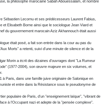
pouse, la philosophe marocaine Sabah Abouessalam, et nombre
tre Sébastien Lecornu et ses prédécesseurs Laurent Fabius,
 et Elisabeth Borne ainsi que le sociologue Jean Viard et
chef du gouvernement marocain Aziz Akhannouch était aussi
logue était posé, a fait son entrée dans la cour au pas du
"Aux Morts" a retenti, suivi d'une minute de silence et de la
dgar Morin a écrit des dizaines d'ouvrages dont "La Rumeur
hode" (1977-2004), son œuvre majeure en six volumes, et
r.
1 à Paris, dans une famille juive originaire de Salonique en
ommuniste et entre dans la Résistance sous le pseudonyme de
rtier populaire de Paris, d'un "enseignement laïque", "vibrant de
nt face à l'Occupant nazi et adepte de la "pensée complexe".