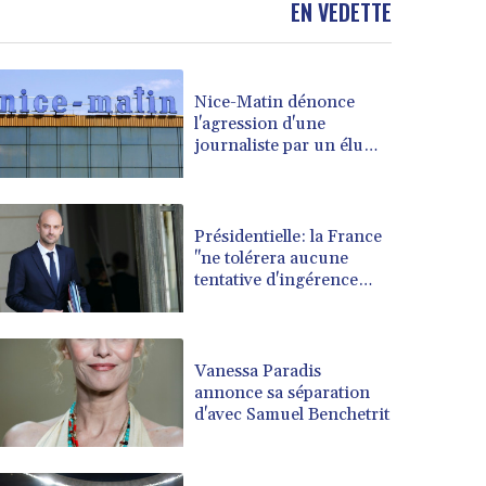
EN VEDETTE
BRL 5.892665
BSD 1.156009
BTN 110.002458
Nice-Matin dénonce
BWP 15.603659
l'agression d'une
BYN 3.442252
journaliste par un élu
BYR 22660.520413
municipal de Cagnes-
BZD 2.324924
sur-Mer
CAD 1.611493
CDF 2615.791646
Présidentielle: la France
"ne tolérera aucune
CHF 0.933942
tentative d'ingérence
CLF 0.026753
étrangère", prévient le
CLP 1056.362238
chef de la diplomatie
CNY 7.801236
CNH 7.796982
Vanessa Paradis
COP 3648.921861
annonce sa séparation
d'avec Samuel Benchetrit
CRC 525.515435
CUC 1.156149
CUP 30.637949