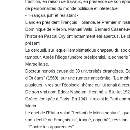
tradition, en raison de travaux, en présence de son é
de personnalités du monde politique et intellectuel.
- "Français juif" et résistant -
L'ancien président François Hollande, le Premier minis
Dominique de Villepin, Manuel Valls, Bernard Cazeneuve
l'historien Pascal Ory ont notamment été aperçus. Le 
présent.
Le cercueil, sur lequel l'emblématique chapeau du socio
tambour. Après l'éloge funèbre présidentiel, la sonnerie 
Marseillaise.
Docteur honoris causa de 38 universités étrangères, E
d'Orléans" (1969), sur une rumeur antisémite, "La mét
plusieurs livres sur l'écologie, thème qui lui tenait à cœu
De son vrai nom Edgar Nahoum, il est né le 8 juillet 192
Grèce, émigrée à Paris. En 1941, il rejoint le Parti c
Morin
Le chef de l'Etat a salué "l'enfant de Ménilmontant", qua
son identité de Français juif, traqué, opprimé", résista
- "Contre les apparences" -