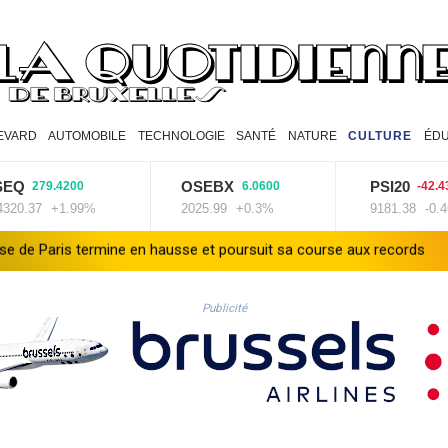
EVARD
AUTOMOBILE
TECHNOLOGIE
SANTÉ
NATURE
CULTURE
ÉDU
OSEBX
PSI20
.4200
6.0600
-42.4300
+1.99%
2025.99
+0.3%
9181.38
-0.46%
hausse et poursuit sa course aux records
Tour de France: Niewi
Publicité