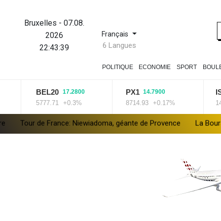
Bruxelles
-
07.08.
Français
2026
6 Langues
22:43:40
POLITIQUE
ECONOMIE
SPORT
BOUL
BEL20
PX1
ISEQ
17.2800
14.7900
279
5777.71
+0.3%
8714.93
+0.17%
14320.37
Niewiadoma, géante de Provence
La Bourse de Paris termine en 