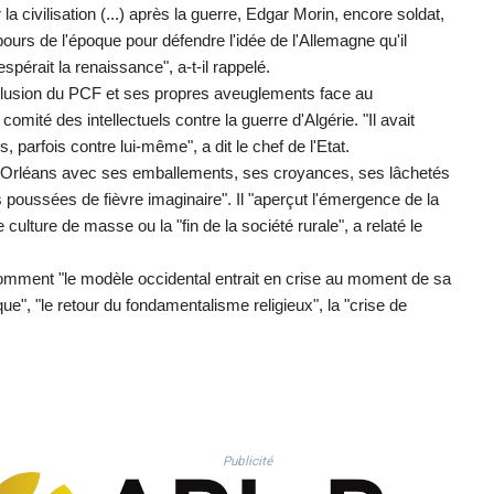
 civilisation (...) après la guerre, Edgar Morin, encore soldat,
ebours de l'époque pour défendre l'idée de l'Allemagne qu'il
 espérait la renaissance", a-t-il rappelé.
xclusion du PCF et ses propres aveuglements face au
omité des intellectuels contre la guerre d'Algérie. "Il avait
 parfois contre lui-même", a dit le chef de l'Etat.
d'Orléans avec ses emballements, ses croyances, ses lâchetés
 poussées de fièvre imaginaire". Il "aperçut l'émergence de la
culture de masse ou la "fin de la société rurale", a relaté le
comment "le modèle occidental entrait en crise au moment de sa
que", "le retour du fondamentalisme religieux", la "crise de
Publicité