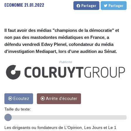
CUC 1.152209
ECONOMIE
21.01.2022
Partager
Partager
CUP 30.533527
CVE 110.287357
CZK 24.243908
DJF 205.567023
Il faut avoir des médias "champions de la démocratie" et
DKK 7.475736
non pas des mastodontes médiatiques en France, a
DOP 67.265387
défendu vendredi Edwy Plenel, cofondateur du média
DZD 153.102878
d'investigation Mediapart, lors d'une audition au Sénat.
EGP 57.247371
ERN 17.283128
Publicité
ETB 186.320421
FJD 2.552604
FKP 0.856369
GBP 0.856512
GEL 3.013019
GGP 0.856369
Ecoutez
Arrête d'écouter
GHS 13.568751
Taille du texte:
GIP 0.856369
GMD 85.263702
GNF 10137.703095
Les dirigeants ou fondateurs de L'Opinion, Les Jours et Le 1
GTQ 8.808015