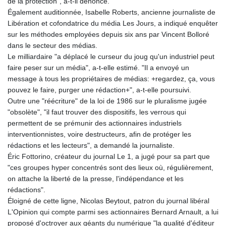
de la protection", a-t-il dénoncé.
KHR 4683.238048
Également auditionnée, Isabelle Roberts, ancienne journaliste de
KMF 491.993323
Libération et cofondatrice du média Les Jours, a indiqué enquêter
KRW 1637.219545
sur les méthodes employées depuis six ans par Vincent Bolloré
KWD 0.356067
dans le secteur des médias.
KYD 0.96202
Le milliardaire "a déplacé le curseur du joug qu'un industriel peut
KZT 540.94374
faire peser sur un média", a-t-elle estimé. "Il a envoyé un
LAK 26082.966454
message à tous les propriétaires de médias: +regardez, ça, vous
LBP
pouvez le faire, purger une rédaction+", a-t-elle poursuivi.
103373.346556
Outre une "réécriture" de la loi de 1986 sur le pluralisme jugée
LKR 387.758699
"obsolète", "il faut trouver des dispositifs, les verrous qui
LRD 208.366759
permettent de se prémunir des actionnaires industriels
LSL 18.828807
interventionnistes, voire destructeurs, afin de protéger les
LTL 3.402172
rédactions et les lecteurs", a demandé la journaliste.
LVL 0.696959
Éric Fottorino, créateur du journal Le 1, a jugé pour sa part que
LYD 7.358683
"ces groupes hyper concentrés sont des lieux où, régulièrement,
MAD 10.770417
on attache la liberté de la presse, l'indépendance et les
MDL 20.085595
rédactions".
MGA 4963.135313
Éloigné de cette ligne, Nicolas Beytout, patron du journal libéral
MKD 61.539077
L'Opinion qui compte parmi ses actionnaires Bernard Arnault, a lui
MMK 2419.122624
proposé d'octroyer aux géants du numérique "la qualité d'éditeur