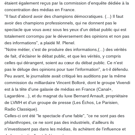
étaient également reçus par la commission d'enquête dédiée à la
GYD 241.504196
concentration des médias en France.
HKD 9.039024
"Il faut d'abord avoir des champions démocratiques. (...) Il faut
HNL 30.940078
avoir des champions professionnels, qui ne donnent pas le
HRK 7.533599
spectacle que vous avez sous les yeux d'un débat public qui est
HTG 150.927975
totalement corrompu par le déversement des opinions et non pas
HUF 365.333043
des informations", a plaidé M. Plenel.
IDR 20624.533343
"Notre métier, c'est de produire des informations,(...) des vérités
ILS 3.472762
de fait, d'éclairer le débat public, et que les vérités, y compris
IMP 0.856369
celles qui dérangent, soient au cœur du débat public. Ce n'est
INR 109.715086
pas le déluge des opinions pour tuer l'information", a-t-il défendu.
IQD 1512.239361
Peu avant, le journaliste avait critiqué les auditions par la même
IRR
commission du milliardaire Vincent Bolloré, dont le groupe Vivendi
1584113.947438
est à la tête d'une galaxie de médias en France (Canal+,
ISK 142.468329
Lagardère...), et du magnat du luxe Bernard Arnault, propriétaire
JEP 0.856369
de LVMH et d'un groupe de presse (Les Échos, Le Parisien,
JMD 182.981857
Radio Classique).
JOD 0.816908
Celles-ci ont été "le spectacle d'une fable", "ce ne sont pas des
JPY 182.455111
philanthropes, ce ne sont pas des industriels, d'ailleurs ils
KES 149.049537
n'investissent pas dans les médias, ils achètent de l'influence et
KGS 100.760472