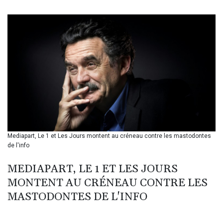
BIF 3450.039479
BMD 1.152209
BND 1.480174
BOB 13.962133
BRL 5.888365
BSD 1.154364
BTN 109.858653
BWP 15.612571
BYN 3.417782
BYR 22583.287906
BZD 2.321631
CAD 1.616319
Mediapart, Le 1 et Les Jours montent au créneau contre les mastodontes
CDF 2603.991686
de l'info
CHF 0.936072
CLF 0.026726
MEDIAPART, LE 1 ET LES JOURS
CLP 1055.284416
MONTENT AU CRÉNEAU CONTRE LES
CNY 7.776313
CNH 7.773295
MASTODONTES DE L'INFO
COP 3641.393866
CRC 525.120121