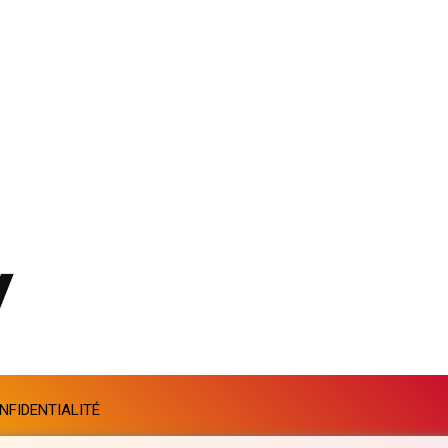
GTQ 8.808015
GYD 241.504196
HKD 9.039024
HNL 30.940078
HRK 7.533599
HTG 150.927975
HUF 365.333043
IDR 20624.533343
ILS 3.472762
IMP 0.856369
INR 109.715086
IQD 1512.239361
IRR 1584113.947438
ISK 142.468329
JEP 0.856369
JMD 182.981857
JOD 0.816908
NFIDENTIALITÉ
JPY 182.455111
KES 149.049537