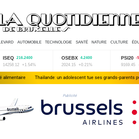
LEVARD
AUTOMOBILE
TECHNOLOGIE
SANTÉ
NATURE
CULTURE
ÉDU
EQ
OSEBX
PSI20
216.2400
4.2400
-54.42
58.12
+1.54%
2024.15
+0.21%
9169.45
-0.5
e
Thaïlande: un adolescent tue ses grands-parents puis six pers
Publicité