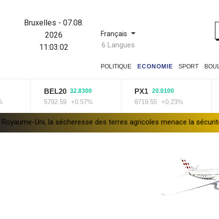
Bruxelles
-
07.08.
Français
2026
6 Langues
11:03:02
POLITIQUE
ECONOMIE
SPORT
BOU
BEL20
PX1
IS
32.8300
20.0100
5792.59
+0.57%
8719.55
+0.23%
142
, la sécheresse des terres agricoles menace la sécurité alimentair