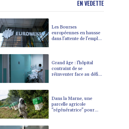
EN VEDETTE
BOB 13.962133
BRL 5.888365
BSD 1.154364
Les Bourses
BTN 109.858653
européennes en hausse
BWP 15.612571
dans l'attente de l'emploi
BYN 3.417782
américain
BYR 22583.287906
BZD 2.321631
CAD 1.616319
Grand âge : l'hôpital
contraint de se
CDF 2603.991686
réinventer face au défi
CHF 0.936072
du vieillissement
CLF 0.026726
CLP 1055.284416
CNY 7.776313
Dans la Marne, une
CNH 7.773295
parcelle agricole
"régénératrice" pour
COP 3641.393866
aider les abeilles face aux
CRC 525.120121
canicules
CUC 1.152209