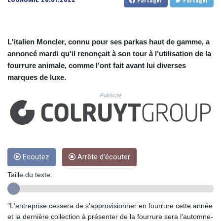
CUC 1.156162
CUP 30.638304
CVE 110.296236
CZK 24.270279
L'italien Moncler, connu pour ses parkas haut de gamme, a
DJF 205.33259
annoncé mardi qu'il renonçait à son tour à l'utilisation de la
DKK 7.475775
fourrure animale, comme l'ont fait avant lui diverses
DOP 67.310518
marques de luxe.
DZD 153.693346
EGP 57.714706
Publicité
ERN 17.342436
ETB 186.10863
FJD 2.553443
FKP 0.857585
GBP 0.856156
GEL 3.018079
Ecoutez
Arrête d'écouter
GGP 0.857585
Taille du texte:
GHS 13.528316
GIP 0.857585
GMD 84.980911
"L'entreprise cessera de s'approvisionner en fourrure cette année
GNF 10126.955552
et la dernière collection à présenter de la fourrure sera l'automne-
GTQ 8.797491