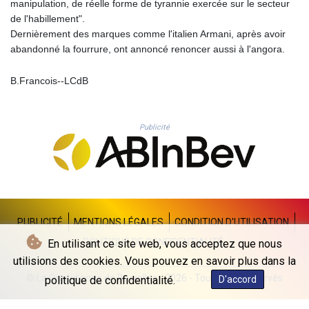
manipulation, de réelle forme de tyrannie exercée sur le secteur
KHR 4683.447881
de l'habillement".
KMF 492.524896
Dernièrement des marques comme l'italien Armani, après avoir
KRW 1640.253536
abandonné la fourrure, ont annoncé renoncer aussi à l'angora.
KWD 0.357104
KYD 0.960897
B.Francois--LCdB
KZT 540.397715
LAK 26033.935768
LBP
103255.774835
Publicité
LKR 386.757893
LRD 208.125242
LSL 18.73251
LTL 3.413847
LVL 0.699351
LYD 7.334236
PUBLICITÉ
MENTIONS LÉGALES
CONDITION D'UTILISATION
MAD 10.746522
POLITIQUE DE CONFIDENTIALITÉ
En utilisant ce site web, vous acceptez que nous
MDL 20.051112
utilisions des cookies. Vous pouvez en savoir plus dans la
MGA 4920.499886
© La Quotidienne de Bruxelles - 2026 - Tous droits réservés
politique de confidentialité.
D'accord
MKD 61.581589
MMK 2427.420348