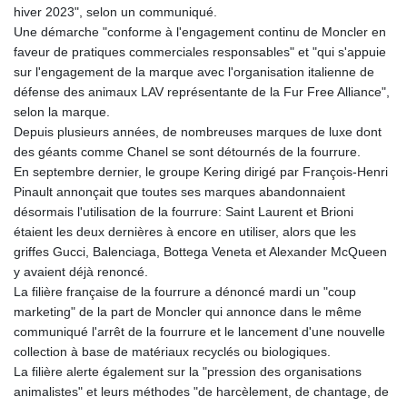
hiver 2023", selon un communiqué.
GYD 241.183453
Une démarche "conforme à l'engagement continu de Moncler en
HKD 9.070539
faveur de pratiques commerciales responsables" et "qui s'appuie
HNL 30.905421
sur l'engagement de la marque avec l'organisation italienne de
HRK 7.534365
défense des animaux LAV représentante de la Fur Free Alliance",
HTG 150.766609
selon la marque.
HUF 363.454703
Depuis plusieurs années, de nombreuses marques de luxe dont
IDR 20538.069336
des géants comme Chanel se sont détournés de la fourrure.
ILS 3.466464
En septembre dernier, le groupe Kering dirigé par François-Henri
IMP 0.857585
Pinault annonçait que toutes ses marques abandonnaient
INR 110.147015
désormais l'utilisation de la fourrure: Saint Laurent et Brioni
IQD 1510.466959
étaient les deux dernières à encore en utiliser, alors que les
IRR
griffes Gucci, Balenciaga, Bottega Veneta et Alexander McQueen
1590359.224806
y avaient déjà renoncé.
ISK 142.612646
La filière française de la fourrure a dénoncé mardi un "coup
JEP 0.857585
marketing" de la part de Moncler qui annonce dans le même
JMD 183.115818
communiqué l'arrêt de la fourrure et le lancement d'une nouvelle
JOD 0.819729
collection à base de matériaux recyclés ou biologiques.
JPY 183.485869
La filière alerte également sur la "pression des organisations
KES 149.56077
animalistes" et leurs méthodes "de harcèlement, de chantage, de
KGS 101.10619