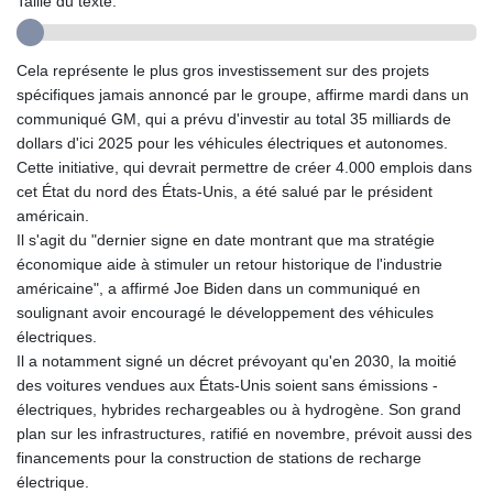
Taille du texte:
GYD 241.157003
HKD 9.067746
HNL 30.895616
Cela représente le plus gros investissement sur des projets
HRK 7.536622
spécifiques jamais annoncé par le groupe, affirme mardi dans un
HTG 150.718127
communiqué GM, qui a prévu d'investir au total 35 milliards de
HUF 363.096405
dollars d'ici 2025 pour les véhicules électriques et autonomes.
IDR 20580.370421
Cette initiative, qui devrait permettre de créer 4.000 emplois dans
ILS 3.468234
cet État du nord des États-Unis, a été salué par le président
IMP 0.8566
américain.
INR 110.076256
Il s'agit du "dernier signe en date montrant que ma stratégie
IQD 1509.981237
économique aide à stimuler un retour historique de l'industrie
IRR
américaine", a affirmé Joe Biden dans un communiqué en
1590322.371805
soulignant avoir encouragé le développement des véhicules
ISK 142.598215
électriques.
JEP 0.8566
Il a notamment signé un décret prévoyant qu'en 2030, la moitié
JMD 183.057725
des voitures vendues aux États-Unis soient sans émissions -
JOD 0.819746
électriques, hybrides rechargeables ou à hydrogène. Son grand
JPY 182.445186
plan sur les infrastructures, ratifié en novembre, prévoit aussi des
KES 149.158147
financements pour la construction de stations de recharge
KGS 101.104505
électrique.