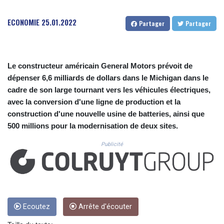
CUC 1.156136
CUP 30.637594
ECONOMIE
25.01.2022
Partager
Partager
CVE 110.26363
CZK 24.258158
DJF 205.267449
DKK 7.477932
Le constructeur américain General Motors prévoit de
DOP 67.289164
dépenser 6,6 milliards de dollars dans le Michigan dans le
DZD 152.967099
cadre de son large tournant vers les véhicules électriques,
EGP 57.293288
ERN 17.342035
avec la conversion d'une ligne de production et la
ETB 186.049588
construction d'une nouvelle usine de batteries, ainsi que
FJD 2.553384
500 millions pour la modernisation de deux sites.
FKP 0.8566
GBP 0.856968
Publicité
GEL 3.017966
GGP 0.8566
GHS 13.526832
GIP 0.8566
GMD 84.980421
Ecoutez
Arrête d'écouter
GNF 10123.874202
GTQ 8.794891