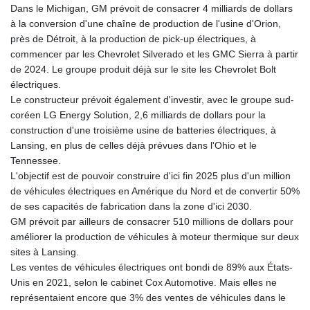
KHR 4681.941823
Dans le Michigan, GM prévoit de consacrer 4 milliards de dollars
KMF 492.514185
à la conversion d'une chaîne de production de l'usine d'Orion,
KRW 1627.712241
près de Détroit, à la production de pick-up électriques, à
KWD 0.356853
commencer par les Chevrolet Silverado et les GMC Sierra à partir
KYD 0.960588
de 2024. Le groupe produit déjà sur le site les Chevrolet Bolt
KZT 540.233287
électriques.
LAK 26025.676609
Le constructeur prévoit également d'investir, avec le groupe sud-
LBP
coréen LG Energy Solution, 2,6 milliards de dollars pour la
103223.017367
construction d'une troisième usine de batteries électriques, à
LKR 386.635196
Lansing, en plus de celles déjà prévues dans l'Ohio et le
LRD 208.057415
Tennessee.
LSL 18.726567
L'objectif est de pouvoir construire d'ici fin 2025 plus d'un million
LTL 3.413768
de véhicules électriques en Amérique du Nord et de convertir 50%
LVL 0.699335
de ses capacités de fabrication dans la zone d'ici 2030.
LYD 7.331909
GM prévoit par ailleurs de consacrer 510 millions de dollars pour
MAD 10.743067
améliorer la production de véhicules à moteur thermique sur deux
MDL 20.044751
sites à Lansing.
MGA 4918.938878
Les ventes de véhicules électriques ont bondi de 89% aux États-
MKD 61.524236
Unis en 2021, selon le cabinet Cox Automotive. Mais elles ne
MMK 2427.596601
représentaient encore que 3% des ventes de véhicules dans le