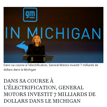
BIF 3451.157116
BMD 1.156136
BND 1.477082
BOB 13.69983
BRL 5.876989
BSD 1.152686
BTN 109.688637
BWP 15.558807
BYN 3.432357
BYR 22660.258427
BZD 2.318271
CAD 1.61333
Dans sa course à l'électrification, General Motors investit 7 milliards de
CDF 2615.761404
dollars dans le Michigan
CHF 0.934181
CLF 0.026836
DANS SA COURSE À
CLP 1056.199727
L'ÉLECTRIFICATION, GENERAL
CNY 7.801146
CNH 7.796152
MOTORS INVESTIT 7 MILLIARDS DE
COP 3633.55485
DOLLARS DANS LE MICHIGAN
CRC 523.993489