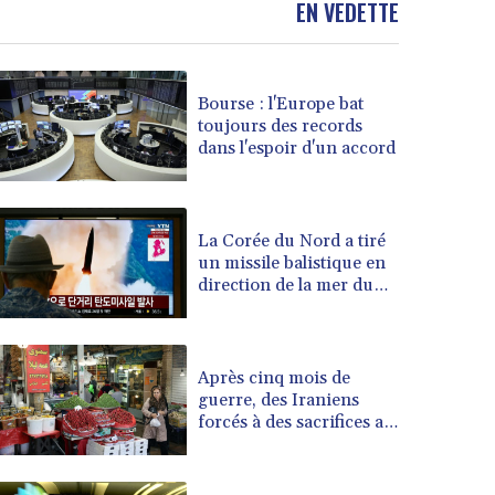
EN VEDETTE
BOB 13.958027
BRL 5.910221
BSD 1.15401
Bourse : l'Europe bat
BTN 109.825872
toujours des records
BWP 15.607777
dans l'espoir d'un accord
BYN 3.416732
BYR 22624.173581
BZD 2.320918
CAD 1.615637
La Corée du Nord a tiré
un missile balistique en
CDF 2609.859744
direction de la mer du
CHF 0.93435
Japon, selon l'armée
CLF 0.02672
sud-coréenne
CLP 1055.048443
CNY 7.791054
Après cinq mois de
CNH 7.789111
guerre, des Iraniens
forcés à des sacrifices au
COP 3672.942237
quotidien
CRC 524.929317
CUC 1.154295