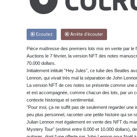
Ecoutez
Arrête d'écouter
Pièce maîtresse des premiers lots mis en vente par le f
Auctions le 7 février, la version NFT des notes manusc
70.000 dollars.
Initialement intitulé "Hey Jules", ce tube des Beatles a
Lennon, qui vivait très mal la séparation de John Lenn
La version NFT de ces notes se présente comme une an
et est accompagnée, comme chacun des lots, par un com
contexte historique et sentimental.
"Pour moi, ça ne suffit pas de seulement regarder une im
peu plus personnel, raconter une petite histoire qui se r
Julian Lennon met également en vente des NFT du mant
Mystery Tour" (estimé entre 8.000 et 10.000 dollars), de 
guitares, dont l'une offerte par John Lennon pour Noël à 