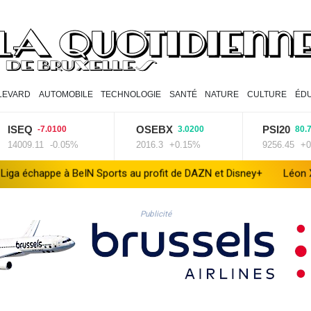
LEVARD
AUTOMOBILE
TECHNOLOGIE
SANTÉ
NATURE
CULTURE
ÉDU
EQ
OSEBX
PSI20
-7.0100
3.0200
80.7500
09.11
-0.05%
2016.3
+0.15%
9256.45
+0.88%
à BeIN Sports au profit de DAZN et Disney+
Léon XIV rencontre d
Publicité