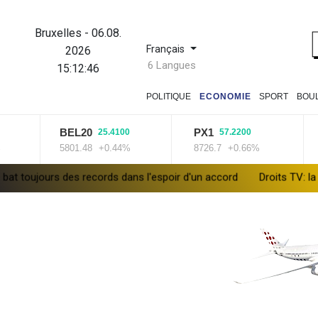
Bruxelles
-
06.08.
Français
2026
6 Langues
15:12:47
POLITIQUE
ECONOMIE
SPORT
BOU
BEL20
PX1
IS
25.4100
57.2200
5801.48
+0.44%
8726.7
+0.66%
140
es records dans l'espoir d'un accord
Droits TV: la Liga échappe 