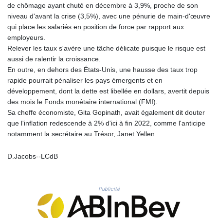
de chômage ayant chuté en décembre à 3,9%, proche de son
PLN 4.303828
niveau d'avant la crise (3,5%), avec une pénurie de main-d'œuvre
PYG 6866.085075
qui place les salariés en position de force par rapport aux
QAR 4.21932
employeurs.
RON 5.255425
Relever les taux s'avère une tâche délicate puisque le risque est
RSD 117.319946
aussi de ralentir la croissance.
RUB 95.630302
En outre, en dehors des États-Unis, une hausse des taux trop
RWF 1695.667973
rapide pourrait pénaliser les pays émergents et en
SAR 4.324335
développement, dont la dette est libellée en dollars, avertit depuis
SBD 9.295762
des mois le Fonds monétaire international (FMI).
SCR 16.728727
Sa cheffe économiste, Gita Gopinath, avait également dit douter
SDG 691.847008
que l'inflation redescende à 2% d'ici à fin 2022, comme l'anticipe
SEK 10.966931
notamment la secrétaire au Trésor, Janet Yellen.
SGD 1.477952
SLE 28.338716
D.Jacobs--LCdB
SOS 659.704256
SRD 43.627022
STD 23846.704324
STN 24.503872
Publicité
SVC 10.099596
SZL 18.811973