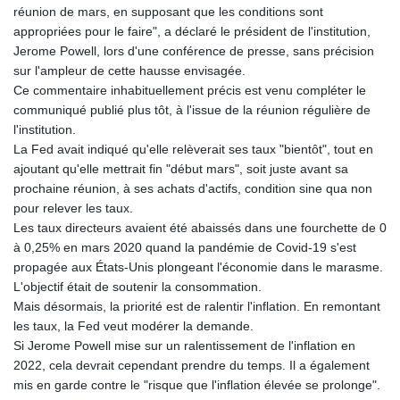
réunion de mars, en supposant que les conditions sont
GYD 241.487115
appropriées pour le faire", a déclaré le président de l'institution,
HKD 9.038495
Jerome Powell, lors d'une conférence de presse, sans précision
HNL 30.937889
sur l'ampleur de cette hausse envisagée.
HRK 7.53374
Ce commentaire inhabituellement précis est venu compléter le
HTG 150.917301
communiqué publié plus tôt, à l'issue de la réunion régulière de
HUF 365.417829
l'institution.
IDR 20663.399096
La Fed avait indiqué qu'elle relèverait ses taux "bientôt", tout en
ILS 3.465254
ajoutant qu'elle mettrait fin "début mars", soit juste avant sa
IMP 0.855822
prochaine réunion, à ses achats d'actifs, condition sine qua non
INR 109.88556
pour relever les taux.
IQD 1512.132406
Les taux directeurs avaient été abaissés dans une fourchette de 0
IRR
à 0,25% en mars 2020 quand la pandémie de Covid-19 s'est
1584001.909458
propagée aux États-Unis plongeant l'économie dans le marasme.
ISK 142.401223
L'objectif était de soutenir la consommation.
JEP 0.855822
Mais désormais, la priorité est de ralentir l'inflation. En remontant
JMD 182.968915
les taux, la Fed veut modérer la demande.
JOD 0.81682
Si Jerome Powell mise sur un ralentissement de l'inflation en
JPY 182.476764
2022, cela devrait cependant prendre du temps. Il a également
KES 149.050765
mis en garde contre le "risque que l'inflation élevée se prolonge".
KGS 100.753239