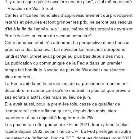
"Il y a un risque qu'elle accélère encore plus", a-t-il même estimé.
KHR 4682.906821
- Réaction de Wall Street -
KMF 491.958449
Car les difficultés mondiales d'approvisionnement qui provoquent
KRW 1636.527559
retards et pénuries et font grimper les prix, ne seront pas résolus
KWD 0.356756
d'ici à la fin de l'année, a-t-il jugé, même si des progrès devraient
KYD 0.961952
être "réalisés au cours du second semestre".
KZT 540.905481
Cette annonce était très attendue. La perspective d'une hausse
LAK 26081.121706
prochaine des taux avait fait dévisser les marchés européens
LBP
lundi et Wall Street avait plongé au plus bas depuis des mois.
103366.035355
La publication du communiqué de la Fed a dans un premier
LKR 387.731275
temps fait bondir le Nasdaq de plus de 3% avant une réaction
LRD 208.352023
plus modérée.
LSL 18.827475
La Fed avait damé le terrain lors de sa précédente réunion, mi-
LTL 3.401932
décembre, en annonçant qu'elle mettrait fin plus tôt que prévu à
LVL 0.69691
ses achats d'actifs, dès mars au lieu de juin.
LYD 7.358163
Elle avait aussi, pour la première fois, cessé de qualifier de
MAD 10.769655
"temporaire" cette inflation qui est, depuis des mois, bien
MDL 20.084174
supérieure à son objectif à long terme de 2%.
MGA 4962.784289
Les prix ont en effet grimpé de 7% en 2021, leur rythme le plus
MKD 61.534725
rapide depuis 1982, selon l'indice CPI. La Fed privilégie un autre
MMK 2418.826093
indicateur de l'inflation, l'indice PCE, dont les données pour 2021