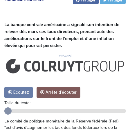
CUC 1.152127
CUP 30.531367
CVE 110.279556
CZK 24.248834
La banque centrale américaine a signalé son intention de
DJF 205.552484
relever dès mars ses taux directeurs, prenant acte des
DKK 7.475686
améliorations sur le front de l'emploi et d'une inflation
DOP 67.260629
élevée qui pourrait persister.
DZD 153.094981
EGP 57.25311
Publicité
ERN 17.281906
ETB 186.307243
FJD 2.552999
FKP 0.855822
GBP 0.856474
GEL 3.01278
Ecoutez
Arrête d'écouter
GGP 0.855822
Taille du texte:
GHS 13.567791
GIP 0.855822
GMD 85.257004
Le comité de politique monétaire de la Réserve fédérale (Fed)
GNF 10136.986094
"est d'avis d'augmenter les taux des fonds fédéraux lors de la
GTQ 8.807392