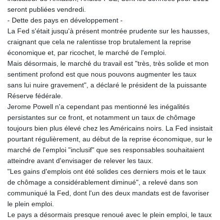
MNT 4142.864879
seront publiées vendredi.
MOP 9.326933
- Dette des pays en développement -
MRU 46.275313
La Fed s'était jusqu'à présent montrée prudente sur les hausses,
MUR 54.081038
craignant que cela ne ralentisse trop brutalement la reprise
MVR 17.811217
économique et, par ricochet, le marché de l'emploi.
MWK 2001.516308
Mais désormais, le marché du travail est "très, très solide et mon
MXN 19.820025
sentiment profond est que nous pouvons augmenter les taux
MYR 4.714616
sans lui nuire gravement", a déclaré le président de la puissante
MZN 73.622813
Réserve fédérale.
NAD 18.827475
Jerome Powell n'a cependant pas mentionné les inégalités
NGN 1572.27322
persistantes sur ce front, et notamment un taux de chômage
NIO 42.474869
toujours bien plus élevé chez les Américains noirs. La Fed insistait
NOK 10.995958
pourtant régulièrement, au début de la reprise économique, sur le
NPR 175.761776
marché de l'emploi "inclusif" que ses responsables souhaitaient
NZD 1.964521
atteindre avant d'envisager de relever les taux.
OMR 0.442988
"Les gains d'emplois ont été solides ces derniers mois et le taux
PAB 1.154277
de chômage a considérablement diminué", a relevé dans son
PEN 3.901717
communiqué la Fed, dont l'un des deux mandats est de favoriser
PGK 5.099806
le plein emploi.
PHP 70.29585
Le pays a désormais presque renoué avec le plein emploi, le taux
PKR 320.457643