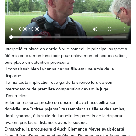
MNT 4147.977671
MOP 9.318746
MRU 46.234691
MUR 54.148043
MVR 17.822046
MWK 1999.741972
MXN 19.840834
MYR 4.717788
Interpellé et placé en garde à vue samedi, le principal suspect a
MZN 73.723223
été mis en examen lundi soir pour enlèvement et séquestration,
NAD 18.810866
puis placé en détention provisoire.
NGN 1571.940531
Il connaissait bien Lyhanna car sa fille est une amie de la
NIO 42.439425
disparue.
NOK 11.010746
Il a nié toute implication et a gardé le silence lors de son
NPR 175.605964
interrogatoire de première comparution devant le juge
NZD 1.962366
d'instruction.
OMR 0.443552
Selon une source proche du dossier, il avait accueilli à son
PAB 1.153259
domicile une "soirée pyjama" rassemblant sa fille et des amies,
PEN 3.898292
dont Lyhanna, à la suite de laquelle les parents de la disparue
PGK 5.095329
avaient pris leurs distances avec le suspect.
PHP 70.036572
Dimanche, la procureure d'Auch Clémence Meyer avait écarté
PKR 320.176332
l'hypothèse d'une fugue et révélé que l'homme avait affirmé avoir