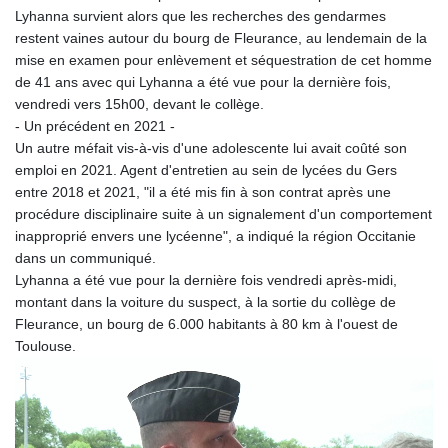
KHR 4679.608344
Lyhanna survient alors que les recherches des gendarmes
KMF 492.565076
restent vaines autour du bourg de Fleurance, au lendemain de la
KRW 1640.91172
mise en examen pour enlèvement et séquestration de cet homme
KWD 0.357128
de 41 ans avec qui Lyhanna a été vue pour la dernière fois,
KYD 0.961103
vendredi vers 15h00, devant le collège.
KZT 540.432993
- Un précédent en 2021 -
LAK 26058.000902
Un autre méfait vis-à-vis d'une adolescente lui avait coûté son
LBP
emploi en 2021. Agent d'entretien au sein de lycées du Gers
103275.743756
entre 2018 et 2021, "il a été mis fin à son contrat après une
LKR 387.390908
procédure disciplinaire suite à un signalement d'un comportement
LRD 208.169125
inapproprié envers une lycéenne", a indiqué la région Occitanie
LSL 18.810948
dans un communiqué.
LTL 3.40613
Lyhanna a été vue pour la dernière fois vendredi après-midi,
LVL 0.69777
montant dans la voiture du suspect, à la sortie du collège de
LYD 7.351704
Fleurance, un bourg de 6.000 habitants à 80 km à l'ouest de
MAD 10.760248
Toulouse.
MDL 20.066456
MGA 4958.406278
MKD 61.485437
MMK 2421.811214