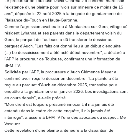
Le procureur de Toulouse David Charmatz a confirmé mardi soir
GYD 241.274085
l'existence d'une plainte pour "viols sur mineure de moins de 15
HKD 9.049096
ans", déposée le 22 août 2025 à la brigade de gendarmerie de
HNL 30.910597
Plaisance du-Touch en Haute-Garonne.
HRK 7.53544
Comme l'agression avait eu lieu à Montastruc-sur-Gers, village où
HTG 150.790711
résident Lyhanna et ses parents dans le département voisin du
HUF 364.519161
Gers, le parquet de Toulouse a dû transférer le dossier au
IDR 20647.372445
parquet d'Auch. "Les faits ont donné lieu à un début d’enquête
ILS 3.46953
(...) Le dessaisissement a été acté début novembre", a déclaré à
IMP 0.856878
l’AFP le procureur de Toulouse, confirmant une information de
INR 109.834412
BFM-TV.
IQD 1510.805008
Sollicitée par l’AFP, la procureure d’Auch Clémence Meyer a
IRR
confirmé avoir reçu le dossier en décembre. "La plainte a été
1585899.080318
reçue au parquet d’Auch en décembre 2025, transmise pour
ISK 142.416699
enquête à la gendarmerie en janvier 2026. Les investigations sont
JEP 0.856878
en cours depuis", a-t-elle précisé.
JMD 182.808298
"Mon client est toujours présumé innocent, il n’a jamais été
JOD 0.817933
entendu dans le cadre de cette enquête, il n’a jamais été
JPY 182.556612
interrogé", a assuré à BFMTV l’une des avocates du suspect, Me
KES 149.22293
Vasquez.
KGS 100.877923
Cette révélation d'une plainte antérieure à la disparition de