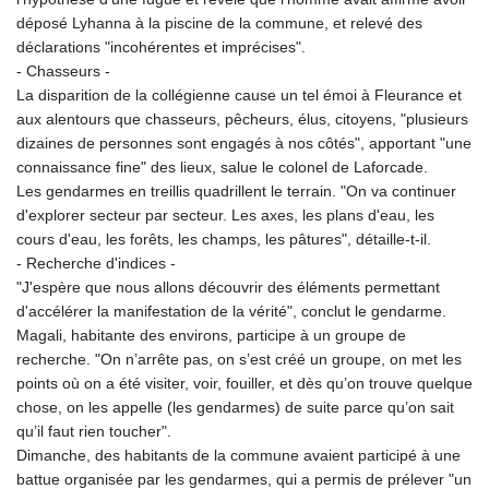
PLN 4.298908
déposé Lyhanna à la piscine de la commune, et relevé des
PYG 6860.028033
déclarations "incohérentes et imprécises".
QAR 4.215763
- Chasseurs -
RON 5.25556
La disparition de la collégienne cause un tel émoi à Fleurance et
RSD 117.322806
aux alentours que chasseurs, pêcheurs, élus, citoyens, "plusieurs
RUB 94.045967
dizaines de personnes sont engagés à nos côtés", apportant "une
RWF 1694.172109
connaissance fine" des lieux, salue le colonel de Laforcade.
SAR 4.331728
Les gendarmes en treillis quadrillent le terrain. "On va continuer
SBD 9.307235
d'explorer secteur par secteur. Les axes, les plans d'eau, les
SCR 16.719259
cours d'eau, les forêts, les champs, les pâtures", détaille-t-il.
SDG 692.70723
- Recherche d'indices -
SEK 10.951378
"J'espère que nous allons découvrir des éléments permettant
SGD 1.479877
d'accélérer la manifestation de la vérité", conclut le gendarme.
SLE 28.385109
Magali, habitante des environs, participe à un groupe de
SOS 659.122286
recherche. "On n’arrête pas, on s’est créé un groupe, on met les
SRD 43.680858
points où on a été visiter, voir, fouiller, et dès qu’on trouve quelque
STD 23876.134015
chose, on les appelle (les gendarmes) de suite parce qu’on sait
STN 24.482256
qu’il faut rien toucher".
SVC 10.09073
Dimanche, des habitants de la commune avaient participé à une
SZL 18.795296
battue organisée par les gendarmes, qui a permis de prélever "un