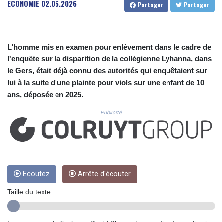
CUC 1.153549
ECONOMIE
02.06.2026
Partager
Partager
CUP 30.569047
CVE 110.185618
CZK 24.233468
DJF 205.370263
L’homme mis en examen pour enlèvement dans le cadre de
DKK 7.47577
l'enquête sur la disparition de la collégienne Lyhanna, dans
DOP 67.201294
le Gers, était déjà connu des autorités qui enquêtaient sur
DZD 153.450895
lui à la suite d'une plainte pour viols sur une enfant de 10
EGP 57.316497
ans, déposée en 2025.
ERN 17.303234
ETB 186.142082
Publicité
FJD 2.552746
FKP 0.856878
GBP 0.856735
GEL 3.016492
GGP 0.856878
Ecoutez
Arrête d'écouter
GHS 13.556292
GIP 0.856878
Taille du texte:
GMD 84.787876
GNF 10128.702886
GTQ 8.79966