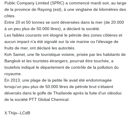
Public Company Limited (SPRC) a commencé mardi soir, au large
GYD 241.849406
de la province de Rayong (est), à une vingtaine de kilomètres des
HKD 9.067746
côtes.
HNL 31.077375
Entre 20 et 50 tonnes se sont déversées dans la mer (de 20.000
HRK 7.536622
à un peu plus de 50.000 litres), a déclaré la société.
HTG 151.150865
Les faibles courants ont éloigné le pétrole des zones côtières et
HUF 363.096405
aucun impact n'a été signalé sur la vie marine ou l'élevage de
IDR 20580.370421
fruits de mer, ont déclaré les autorités.
ILS 3.468234
Koh Samet, une île touristique voisine, prisée par les habitants de
IMP 0.8566
Bangkok et les touristes étrangers, pourrait être touchée, a
INR 109.992259
toutefois indiqué le département de contrôle de la pollution du
IQD 1515.115748
royaume.
IRR
En 2013, une plage de la petite île avait été endommagée
1590322.371805
lorsqu'un peu plus de 50.000 litres de pétrole brut s’étaient
ISK 142.598215
déversés dans le golfe de Thaïlande après la fuite d’un oléoduc
JEP 0.8566
de la société PTT Global Chemical.
JMD 183.583315
JOD 0.819746
X.Thijs--LCdB
JPY 182.445186
KES 148.887592
KGS 101.104505