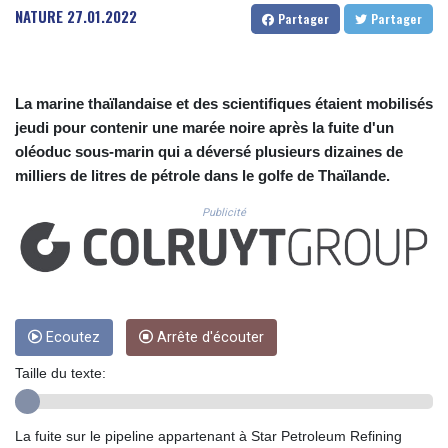
CUC 1.156136
NATURE
27.01.2022
Partager
Partager
CUP 30.637594
CVE 110.646682
CZK 24.258158
DJF 205.46888
La marine thaïlandaise et des scientifiques étaient mobilisés
DKK 7.477932
jeudi pour contenir une marée noire après la fuite d'un
DOP 67.345355
oléoduc sous-marin qui a déversé plusieurs dizaines de
DZD 153.688625
milliers de litres de pétrole dans le golfe de Thaïlande.
EGP 57.293288
ERN 17.342035
Publicité
ETB 184.982115
FJD 2.553384
FKP 0.8566
GBP 0.856968
GEL 3.017966
GGP 0.8566
Ecoutez
Arrête d'écouter
GHS 13.596606
Taille du texte:
GIP 0.8566
GMD 84.980421
GNF 10145.090599
La fuite sur le pipeline appartenant à Star Petroleum Refining
GTQ 8.820142