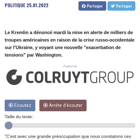
CUC 1.156136
POLITIQUE
25.01.2022
Partager
Partager
CUP 30.637594
CVE 110.26363
CZK 24.258158
DJF 205.267449
Le Kremlin a dénoncé mardi la mise en alerte de milliers de
DKK 7.477932
troupes américaines en raison de la crise russo-occidentale
DOP 67.289164
sur l'Ukraine, y voyant une nouvelle "exacerbation de
DZD 152.967099
tensions" par Washington.
EGP 57.293288
ERN 17.342035
Publicité
ETB 186.049588
FJD 2.553384
FKP 0.8566
GBP 0.856968
GEL 3.017966
GGP 0.8566
Ecoutez
Arrête d'écouter
GHS 13.526832
Taille du texte:
GIP 0.8566
GMD 84.980421
GNF 10123.874202
"C'est avec une grande préoccupation que nous constatons ces
GTQ 8.794891