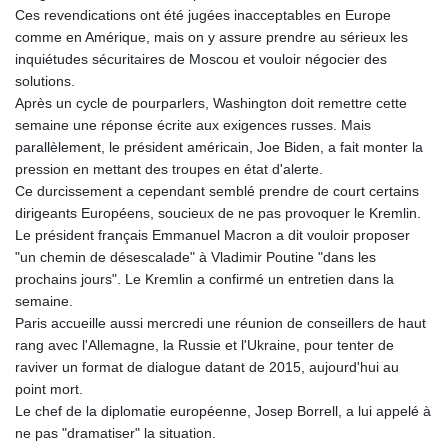
MNT 4159.0218
Ces revendications ont été jugées inacceptables en Europe
MOP 9.314584
comme en Amérique, mais on y assure prendre au sérieux les
MRU 46.338424
inquiétudes sécuritaires de Moscou et vouloir négocier des
MUR 54.419742
solutions.
MVR 17.862733
Après un cycle de pourparlers, Washington doit remettre cette
MWK 1998.775164
semaine une réponse écrite aux exigences russes. Mais
MXN 19.811945
parallèlement, le président américain, Joe Biden, a fait monter la
MYR 4.728715
pression en mettant des troupes en état d'alerte.
MZN 73.882892
Ce durcissement a cependant semblé prendre de court certains
NAD 18.726567
dirigeants Européens, soucieux de ne pas provoquer le Kremlin.
NGN 1577.963717
Le président français Emmanuel Macron a dit vouloir proposer
NIO 42.419473
"un chemin de désescalade" à Vladimir Poutine "dans les
NOK 10.99759
prochains jours". Le Kremlin a confirmé un entretien dans la
NPR 175.501819
semaine.
NZD 1.961547
Paris accueille aussi mercredi une réunion de conseillers de haut
OMR 0.442445
rang avec l'Allemagne, la Russie et l'Ukraine, pour tenter de
PAB 1.152686
raviver un format de dialogue datant de 2015, aujourd'hui au
PEN 3.903651
point mort.
PGK 5.093937
Le chef de la diplomatie européenne, Josep Borrell, a lui appelé à
PHP 70.183258
ne pas "dramatiser" la situation.
PKR 320.014324