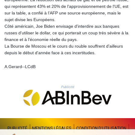
THB 38.210709
qui représentent 43% et 20% de l'approvisionnement de l'UE, est
TJS 10.633568
sur la table, a confié à l'AFP une source européenne, mais le
TMT 4.058036
sujet divise les Européens.
TND 3.386358
Côté américain, Joe Biden envisage d'interdire aux banques
TRY 55.144784
russes d'utiliser le dollar, ce qui porterait un coup très sévère à la
TTD 7.812903
finance et à l'économie réelle du pays.
TWD 37.286072
La Bourse de Moscou et le cours du rouble souffrent d'ailleurs
TZS 3051.762079
depuis le début d'année face à ces incertitudes.
UAH 51.625959
UGX 4293.946644
A.Gerard--LCdB
USD 1.156136
UYU 46.399423
UZS 13785.828699
Publicité
VES 873.763846
VND 30295.956222
VUV 138.059733
WST 3.160483
XAF 655.948849
XAG 0.018188
XAU 0.000266
PUBLICITÉ
MENTIONS LÉGALES
CONDITION D'UTILISATION
XCD 3.124515