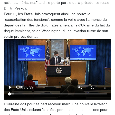
actions américaines", a dit le porte-parole de la présidence russe
GYD 241.157003
Dmitri Peskov.
HKD 9.067746
Pour lui, les Etats-Unis provoquent ainsi une nouvelle
HNL 30.895616
"exacerbation des tensions", comme la veille avec l'annonce du
HRK 7.536622
départ des familles de diplomates américains d'Ukraine du fait du
HTG 150.718127
risque imminent, selon Washington, d'une invasion russe de son
HUF 363.096405
voisin pro-occidental.
IDR 20580.370421
ILS 3.468234
IMP 0.8566
INR 110.076256
IQD 1509.981237
IRR
1590322.371805
ISK 142.598215
JEP 0.8566
JMD 183.057725
JOD 0.819746
JPY 182.445186
L'Ukraine doit pour sa part recevoir mardi une nouvelle livraison
KES 149.158147
des Etats-Unis incluant "des équipements et des munitions pour
KGS 101.104505