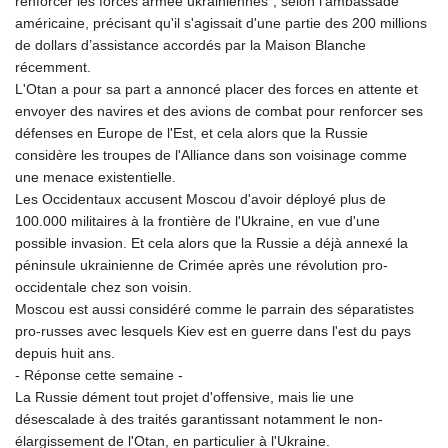
renforcer les forces armée ukrainiennes", selon l'ambassade
KHR 4681.941823
américaine, précisant qu'il s'agissait d'une partie des 200 millions
KMF 492.514185
de dollars d’assistance accordés par la Maison Blanche
KRW 1627.712241
récemment.
KWD 0.356853
L'Otan a pour sa part a annoncé placer des forces en attente et
KYD 0.960588
envoyer des navires et des avions de combat pour renforcer ses
KZT 540.233287
défenses en Europe de l'Est, et cela alors que la Russie
LAK 26025.676609
considère les troupes de l'Alliance dans son voisinage comme
LBP
une menace existentielle.
103223.017367
Les Occidentaux accusent Moscou d'avoir déployé plus de
LKR 386.635196
100.000 militaires à la frontière de l'Ukraine, en vue d'une
LRD 208.057415
possible invasion. Et cela alors que la Russie a déjà annexé la
LSL 18.726567
péninsule ukrainienne de Crimée après une révolution pro-
LTL 3.413768
occidentale chez son voisin.
LVL 0.699335
Moscou est aussi considéré comme le parrain des séparatistes
LYD 7.331909
pro-russes avec lesquels Kiev est en guerre dans l'est du pays
MAD 10.743067
depuis huit ans.
MDL 20.044751
- Réponse cette semaine -
MGA 4918.938878
La Russie dément tout projet d'offensive, mais lie une
MKD 61.524236
désescalade à des traités garantissant notamment le non-
MMK 2427.596601
élargissement de l'Otan, en particulier à l'Ukraine.