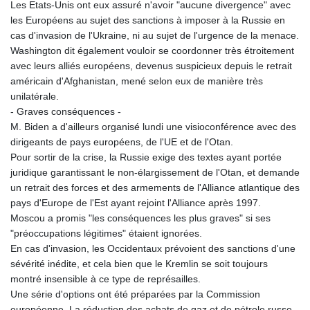
Les Etats-Unis ont eux assuré n'avoir "aucune divergence" avec
PLN 4.299905
les Européens au sujet des sanctions à imposer à la Russie en
PYG 6853.914834
cas d'invasion de l'Ukraine, ni au sujet de l'urgence de la menace.
QAR 4.213648
Washington dit également vouloir se coordonner très étroitement
RON 5.244583
avec leurs alliés européens, devenus suspicieux depuis le retrait
RSD 117.338542
américain d'Afghanistan, mené selon eux de manière très
RUB 94.679224
unilatérale.
RWF 1694.978938
- Graves conséquences -
SAR 4.345489
M. Biden a d'ailleurs organisé lundi une visioconférence avec des
SBD 9.325039
dirigeants de pays européens, de l'UE et de l'Otan.
SCR 16.705092
Pour sortir de la crise, la Russie exige des textes ayant portée
SDG 694.263698
juridique garantissant le non-élargissement de l'Otan, et demande
SEK 10.961095
un retrait des forces et des armements de l'Alliance atlantique des
SGD 1.477661
pays d'Europe de l'Est ayant rejoint l'Alliance après 1997.
SLE 28.445176
Moscou a promis "les conséquences les plus graves" si ses
SOS 658.791814
"préoccupations légitimes" étaient ignorées.
SRD 43.778814
En cas d'invasion, les Occidentaux prévoient des sanctions d'une
STD 23929.673396
sévérité inédite, et cela bien que le Kremlin se soit toujours
STN 24.499696
montré insensible à ce type de représailles.
SVC 10.085875
Une série d'options ont été préparées par la Commission
SZL 18.722767
européenne. La réduction des achats de gaz et de pétrole russe,