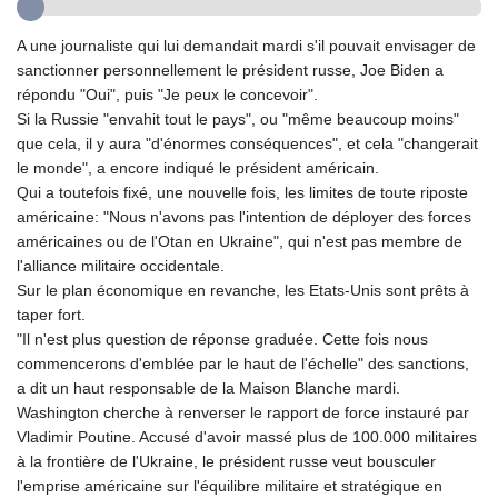
GYD 241.183453
HKD 9.070539
A une journaliste qui lui demandait mardi s'il pouvait envisager de
HNL 30.905421
sanctionner personnellement le président russe, Joe Biden a
HRK 7.534365
répondu "Oui", puis "Je peux le concevoir".
HTG 150.766609
Si la Russie "envahit tout le pays", ou "même beaucoup moins"
HUF 363.454703
que cela, il y aura "d'énormes conséquences", et cela "changerait
IDR 20538.069336
le monde", a encore indiqué le président américain.
ILS 3.466464
Qui a toutefois fixé, une nouvelle fois, les limites de toute riposte
IMP 0.857585
américaine: "Nous n'avons pas l'intention de déployer des forces
INR 110.147015
américaines ou de l'Otan en Ukraine", qui n'est pas membre de
IQD 1510.466959
l'alliance militaire occidentale.
IRR
Sur le plan économique en revanche, les Etats-Unis sont prêts à
1590359.224806
taper fort.
ISK 142.612646
"Il n'est plus question de réponse graduée. Cette fois nous
JEP 0.857585
commencerons d'emblée par le haut de l'échelle" des sanctions,
JMD 183.115818
a dit un haut responsable de la Maison Blanche mardi.
JOD 0.819729
Washington cherche à renverser le rapport de force instauré par
JPY 183.485869
Vladimir Poutine. Accusé d'avoir massé plus de 100.000 militaires
KES 149.56077
à la frontière de l'Ukraine, le président russe veut bousculer
KGS 101.10619
l'emprise américaine sur l'équilibre militaire et stratégique en