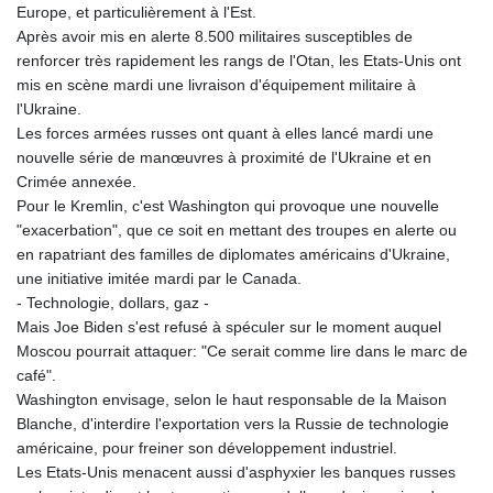
KHR 4683.447881
Europe, et particulièrement à l'Est.
KMF 492.524896
Après avoir mis en alerte 8.500 militaires susceptibles de
KRW 1640.253536
renforcer très rapidement les rangs de l'Otan, les Etats-Unis ont
KWD 0.357104
mis en scène mardi une livraison d'équipement militaire à
KYD 0.960897
l'Ukraine.
KZT 540.397715
Les forces armées russes ont quant à elles lancé mardi une
LAK 26033.935768
nouvelle série de manœuvres à proximité de l'Ukraine et en
LBP
Crimée annexée.
103255.774835
Pour le Kremlin, c'est Washington qui provoque une nouvelle
LKR 386.757893
"exacerbation", que ce soit en mettant des troupes en alerte ou
LRD 208.125242
en rapatriant des familles de diplomates américains d'Ukraine,
LSL 18.73251
une initiative imitée mardi par le Canada.
LTL 3.413847
- Technologie, dollars, gaz -
LVL 0.699351
Mais Joe Biden s'est refusé à spéculer sur le moment auquel
LYD 7.334236
Moscou pourrait attaquer: "Ce serait comme lire dans le marc de
MAD 10.746522
café".
MDL 20.051112
Washington envisage, selon le haut responsable de la Maison
MGA 4920.499886
Blanche, d'interdire l'exportation vers la Russie de technologie
MKD 61.581589
américaine, pour freiner son développement industriel.
MMK 2427.420348
Les Etats-Unis menacent aussi d'asphyxier les banques russes