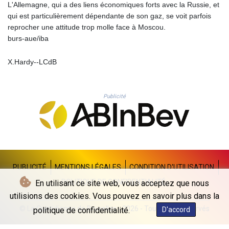
THB 38.135438
L'Allemagne, qui a des liens économiques forts avec la Russie, et
TJS 10.636896
qui est particulièrement dépendante de son gaz, se voit parfois
TMT 4.05813
reprocher une attitude trop molle face à Moscou.
TND 3.387359
burs-aue/iba
TRY 55.169782
TTD 7.815382
X.Hardy--LCdB
TWD 37.278161
TZS 3060.943464
UAH 51.642342
Publicité
UGX 4294.417592
USD 1.156162
UYU 46.413947
UZS 13790.143929
VES 873.784093
VND 30253.302202
PUBLICITÉ
MENTIONS LÉGALES
CONDITION D'UTILISATION
VUV 138.00696
POLITIQUE DE CONFIDENTIALITÉ
En utilisant ce site web, vous acceptez que nous
WST 3.16062
XAF 656.157012
utilisions des cookies. Vous pouvez en savoir plus dans la
XAG 0.018007
© La Quotidienne de Bruxelles - 2026 - Tous droits réservés
politique de confidentialité.
D'accord
XAU 0.000266
XCD 3.124586