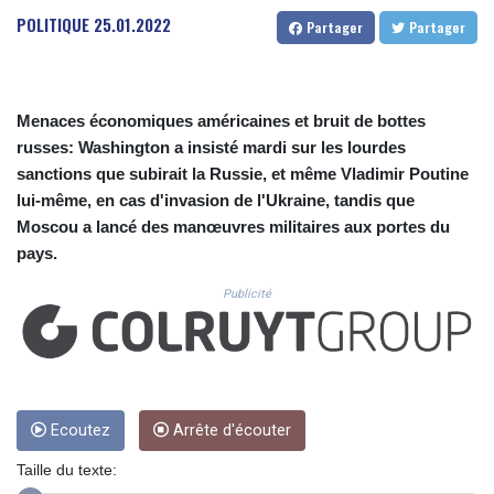
CUC 1.156162
POLITIQUE
25.01.2022
Partager
Partager
CUP 30.638304
CVE 110.296236
CZK 24.270279
DJF 205.33259
Menaces économiques américaines et bruit de bottes
DKK 7.475775
russes: Washington a insisté mardi sur les lourdes
DOP 67.310518
sanctions que subirait la Russie, et même Vladimir Poutine
DZD 153.693346
EGP 57.714706
lui-même, en cas d'invasion de l'Ukraine, tandis que
ERN 17.342436
Moscou a lancé des manœuvres militaires aux portes du
ETB 186.10863
pays.
FJD 2.553443
FKP 0.857585
Publicité
GBP 0.856156
GEL 3.018079
GGP 0.857585
GHS 13.528316
GIP 0.857585
Ecoutez
Arrête d'écouter
GMD 84.980911
GNF 10126.955552
Taille du texte:
GTQ 8.797491