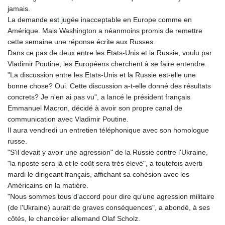
PLN 4.303664
jamais.
PYG 6856.089901
La demande est jugée inacceptable en Europe comme en
QAR 4.214894
Amérique. Mais Washington a néanmoins promis de remettre
RON 5.236955
cette semaine une réponse écrite aux Russes.
RSD 117.384082
Dans ce pas de deux entre les Etats-Unis et la Russie, voulu par
RUB 95.549993
Vladimir Poutine, les Européens cherchent à se faire entendre.
RWF 1695.516834
"La discussion entre les Etats-Unis et la Russie est-elle une
SAR 4.329547
bonne chose? Oui. Cette discussion a-t-elle donné des résultats
SBD 9.325255
concrets? Je n'en ai pas vu", a lancé le président français
SCR 17.016079
Emmanuel Macron, décidé à avoir son propre canal de
SDG 694.270285
communication avec Vladimir Poutine.
SEK 10.959668
Il aura vendredi un entretien téléphonique avec son homologue
SGD 1.478986
russe.
SLE 28.426733
"S'il devait y avoir une agression" de la Russie contre l'Ukraine,
SOS 659.000879
"la riposte sera là et le coût sera très élevé", a toutefois averti
SRD 43.779826
mardi le dirigeant français, affichant sa cohésion avec les
STD 23930.227936
Américains en la matière.
STN 24.507895
"Nous sommes tous d'accord pour dire qu'une agression militaire
SVC 10.089119
(de l'Ukraine) aurait de graves conséquences", a abondé, à ses
SZL 18.728709
côtés, le chancelier allemand Olaf Scholz.