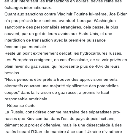
MNT 4155.540854
en leur interdisant les transactions en dollars, devise reine des
MOP 9.317581
échanges internationaux.
MRU 46.35313
Quant aux sanctions contre Vladimir Poutine lui-même, Joe Biden
MUR 54.339702
n'a pas précisé leur contenu éventuel. Lorsque Washington
MVR 17.862554
sanctionne des personnalités étrangères, cela passe, le plus
MWK 1999.409468
souvent, par un gel de leurs avoirs aux Etats-Unis, et une
MXN 19.816182
interdiction de transaction avec la première puissance
MYR 4.732137
économique mondiale.
MZN 73.884528
Reste un point extrêmement délicat: les hydrocarbures russes.
NAD 18.732267
Les Européens craignent, en cas d'escalade, de se voir privés en
NGN 1574.207318
plein hiver du gaz russe, qui représente plus de 40% de leurs
NIO 42.433118
besoins.
NOK 10.993363
"Nous pensons être prêts à trouver des approvisionnements
NPR 175.557514
alternatifs couvrant une majorité significative des potentielles
NZD 1.96081
coupes" dans la livraison de gaz russe, a promis le haut
OMR 0.444544
responsable américain.
PAB 1.153056
- Réponse écrite -
PEN 3.904873
La Russie, considérée comme marraine des séparatistes pro-
PGK 5.095641
russes que Kiev combat dans l'est du pays depuis huit ans,
PHP 70.241488
dément tout projet d'offensive, mais lie une désescalade à des
PKR 320.115879
traités figeant l'Otan, de manière à ce que l'Ukraine n'y adhère